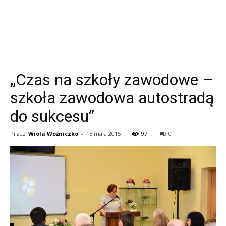
„Czas na szkoły zawodowe –
szkoła zawodowa autostradą
do sukcesu”
Przez
Wiola Woźniczko
-
15 maja 2015
97
0