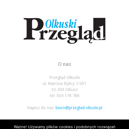
O nas
Przegląd Olkuski
ul. Marcina Bylicy 1/301
32-300 Olkusz
tel: 504 178 786
Napisz do nas:
biuro@przeglad.olkuski.pl
Ważne! Używamy plików cookies i podobnych rozwiązań