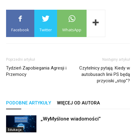
Facebook
Twitter
WhatsApp
Poprzedni artykuł
Następny artykuł
Tydzień Zapobiegania Agresji i
Czytelnicy pytają. Kiedy w
Przemocy
autobusach linii PS będą
przyciski „stop”?
PODOBNE ARTYKUŁY
WIĘCEJ OD AUTORA
„WyMyślone wiadomości”
Edukacja