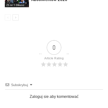
ZS nr 1 Olkusz
0
Article Rating
Subskrybuj
Zaloguj sie aby komentować