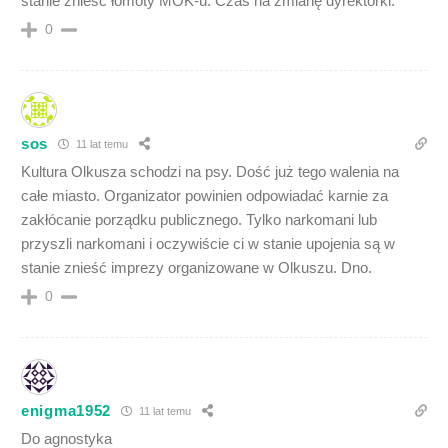
stanie znieść łomoty MOK-u. Czas na zmianę dyrektorki.
0
sos
11 lat temu
Kultura Olkusza schodzi na psy. Dość już tego walenia na
całe miasto. Organizator powinien odpowiadać karnie za
zakłócanie porządku publicznego. Tylko narkomani lub
przyszli narkomani i oczywiście ci w stanie upojenia są w
stanie znieść imprezy organizowane w Olkuszu. Dno.
0
enigma1952
11 lat temu
Do agnostyka