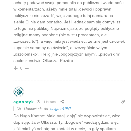
ochotę podawać swoje personalia do publicznej wiadomości
w komentarzach, ażeby mnie tutaj „dewoci i poprawni
politycznie nie zeżarli”, więc żadnego tutaj namiaru na
siebie Ci nie dam ponadto. Jeśli jednak sam się domyślisz,
to tego nie publikuj. Najważniejsze, że poglądy polityczno-
religijne mamy podobne (nie w stu procentach, ale
„zawszeć to”), a więc miło jest wiedzieć, że „nie jest człowiek
zupełnie samotny na świecie”, a szczególnie w tym
„oszołomsko”, i religijnie „bogoojczyźnianym”, „pisowskim”
społeczeństwie Olkusza. Pozdro
0
agnostyk
11 lat temu
Odpowiedz do
enigma1952
Do Hugo Knothe: Mało tutaj „dają” się wypowiedzieć, więc
dopisuję. Ja w Olkuszu, Ty, „bogowie” wiedzą gdzie, więc
jeśli miałbyś ochotę na kontakt w necie, to gdy spotkam