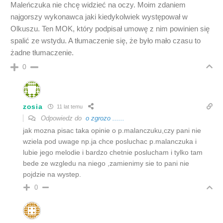
Maleńczuka nie chcę widzieć na oczy. Moim zdaniem
najgorszy wykonawca jaki kiedykolwiek występował w
Olkuszu. Ten MOK, który podpisał umowę z nim powinien się
spalić ze wstydu. A tłumaczenie się, że było mało czasu to
żadne tłumaczenie.
0
zosia
11 lat temu
Odpowiedz do
o zgrozo ......
jak mozna pisac taka opinie o p.malanczuku,czy pani nie
wziela pod uwage np.ja chce posluchac p.malanczuka i
lubie jego melodie i bardzo chetnie poslucham i tylko tam
bede ze wzgledu na niego ,zamienimy sie to pani nie
pojdzie na wystep.
0