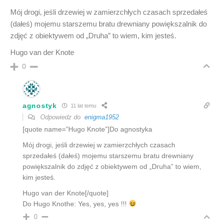
Mój drogi, jeśli drzewiej w zamierzchłych czasach sprzedałeś
(dałeś) mojemu starszemu bratu drewniany powiększalnik do
zdjęć z obiektywem od „Druha” to wiem, kim jesteś.
Hugo van der Knote
0
agnostyk
11 lat temu
Odpowiedz do
enigma1952
[quote name=”Hugo Knote”]Do agnostyka
Mój drogi, jeśli drzewiej w zamierzchłych czasach
sprzedałeś (dałeś) mojemu starszemu bratu drewniany
powiększalnik do zdjęć z obiektywem od „Druha” to wiem,
kim jesteś.
Hugo van der Knote[/quote]
Do Hugo Knothe: Yes, yes, yes !!!
0