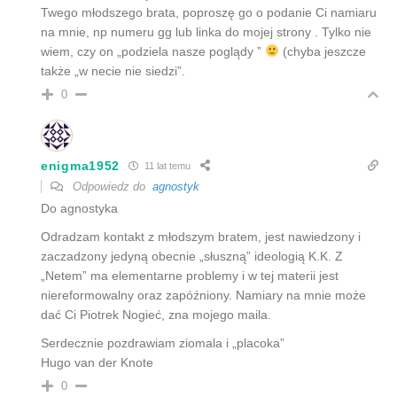
Twego młodszego brata, poproszę go o podanie Ci namiaru
na mnie, np numeru gg lub linka do mojej strony . Tylko nie
wiem, czy on „podziela nasze poglądy ”
(chyba jeszcze
także „w necie nie siedzi”.
0
enigma1952
11 lat temu
Odpowiedz do
agnostyk
Do agnostyka
Odradzam kontakt z młodszym bratem, jest nawiedzony i
zaczadzony jedyną obecnie „słuszną” ideologią K.K. Z
„Netem” ma elementarne problemy i w tej materii jest
niereformowalny oraz zapóźniony. Namiary na mnie może
dać Ci Piotrek Nogieć, zna mojego maila.
Serdecznie pozdrawiam ziomala i „placoka”
Hugo van der Knote
0