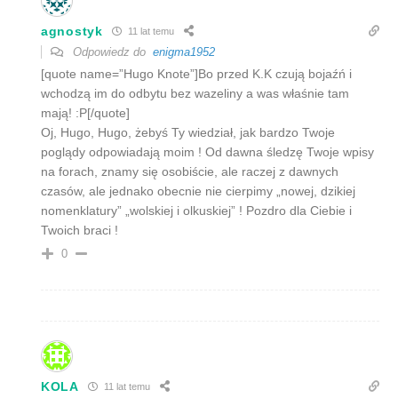
agnostyk
11 lat temu
Odpowiedz do
enigma1952
[quote name=”Hugo Knote”]Bo przed K.K czują bojaźń i
wchodzą im do odbytu bez wazeliny a was właśnie tam
mają! :P[/quote]
Oj, Hugo, Hugo, żebyś Ty wiedział, jak bardzo Twoje
poglądy odpowiadają moim ! Od dawna śledzę Twoje wpisy
na forach, znamy się osobiście, ale raczej z dawnych
czasów, ale jednako obecnie nie cierpimy „nowej, dzikiej
nomenklatury” „wolskiej i olkuskiej” ! Pozdro dla Ciebie i
Twoich braci !
0
KOLA
11 lat temu