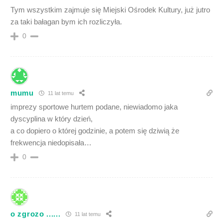
Tym wszystkim zajmuje się Miejski Ośrodek Kultury, już jutro
za taki bałagan bym ich rozliczyła.
0
mumu
11 lat temu
imprezy sportowe hurtem podane, niewiadomo jaka
dyscyplina w który dzień,
a co dopiero o której godzinie, a potem się dziwią że
frekwencja niedopisała…
0
o zgrozo ......
11 lat temu