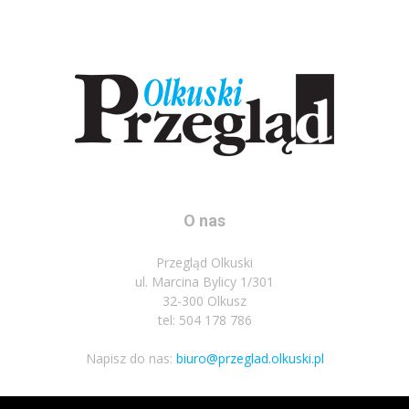
O nas
Przegląd Olkuski
ul. Marcina Bylicy 1/301
32-300 Olkusz
tel: 504 178 786
Napisz do nas:
biuro@przeglad.olkuski.pl