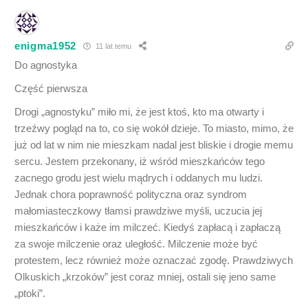
enigma1952
11 lat temu
Do agnostyka
Część pierwsza
Drogi „agnostyku” miło mi, że jest ktoś, kto ma otwarty i
trzeźwy pogląd na to, co się wokół dzieje. To miasto, mimo, że
już od lat w nim nie mieszkam nadal jest bliskie i drogie memu
sercu. Jestem przekonany, iż wśród mieszkańców tego
zacnego grodu jest wielu mądrych i oddanych mu ludzi.
Jednak chora poprawność polityczna oraz syndrom
małomiasteczkowy tłamsi prawdziwe myśli, uczucia jej
mieszkańców i każe im milczeć. Kiedyś zapłacą i zapłaczą
za swoje milczenie oraz uległość. Milczenie może być
protestem, lecz również może oznaczać zgodę. Prawdziwych
Olkuskich „krzoków” jest coraz mniej, ostali się jeno same
„ptoki”.