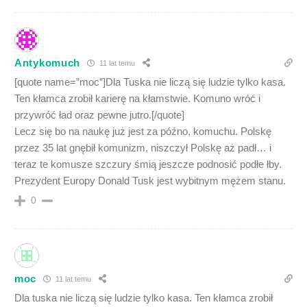
Antykomuch
11 lat temu
[quote name=”moc”]Dla Tuska nie liczą się ludzie tylko kasa.
Ten kłamca zrobił karierę na kłamstwie. Komuno wróć i
przywróć ład oraz pewne jutro.[/quote]
Lecz się bo na naukę już jest za późno, komuchu. Polskę
przez 35 lat gnębił komunizm, niszczył Polskę aż padł… i
teraz te komusze szczury śmią jeszcze podnosić podłe łby.
Prezydent Europy Donald Tusk jest wybitnym mężem stanu.
0
moc
11 lat temu
Dla tuska nie liczą się ludzie tylko kasa. Ten kłamca zrobił