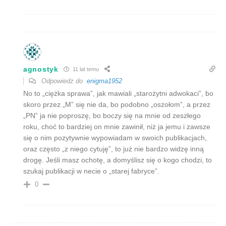
agnostyk
11 lat temu
Odpowiedz do
enigma1952
No to „ciężka sprawa”, jak mawiali „starożytni adwokaci”, bo
skoro przez „M” się nie da, bo podobno „oszołom”, a przez
„PN” ja nie poproszę, bo boczy się na mnie od zeszłego
roku, choć to bardziej on mnie zawinił, niż ja jemu i zawsze
się o nim pozytywnie wypowiadam w swoich publikacjach,
oraz często „z niego cytuję”, to już nie bardzo widzę inną
drogę. Jeśli masz ochotę, a domyślisz się o kogo chodzi, to
szukaj publikacji w necie o „starej fabryce”.
0