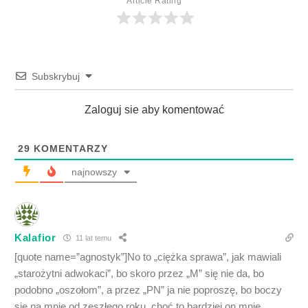
Article Rating
Subskrybuj
Zaloguj sie aby komentować
29
KOMENTARZY
najnowszy
Kalafior
11 lat temu
[quote name=”agnostyk”]No to „ciężka sprawa”, jak mawiali
„starożytni adwokaci”, bo skoro przez „M” się nie da, bo
podobno „oszołom”, a przez „PN” ja nie poproszę, bo boczy
się na mnie od zeszłego roku, choć to bardziej on mnie