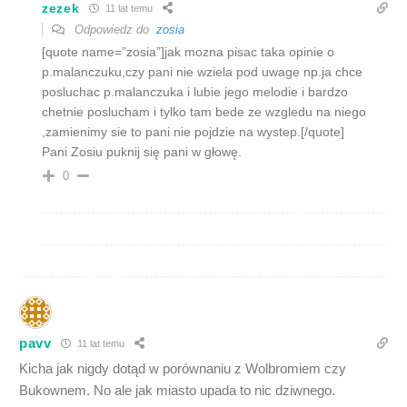
zezek
11 lat temu
Odpowiedz do
zosia
[quote name=”zosia”]jak mozna pisac taka opinie o
p.malanczuku,czy pani nie wziela pod uwage np.ja chce
posluchac p.malanczuka i lubie jego melodie i bardzo
chetnie poslucham i tylko tam bede ze wzgledu na niego
,zamienimy sie to pani nie pojdzie na wystep.[/quote]
Pani Zosiu puknij się pani w głowę.
0
pavv
11 lat temu
Kicha jak nigdy dotąd w porównaniu z Wolbromiem czy
Bukownem. No ale jak miasto upada to nic dziwnego.