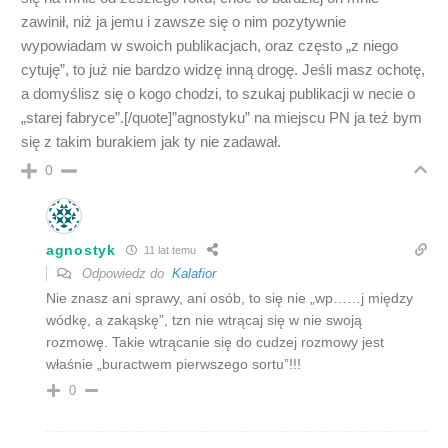
zawinił, niż ja jemu i zawsze się o nim pozytywnie
wypowiadam w swoich publikacjach, oraz często „z niego
cytuję”, to już nie bardzo widzę inną drogę. Jeśli masz ochotę,
a domyślisz się o kogo chodzi, to szukaj publikacji w necie o
„starej fabryce”.[/quote]”agnostyku” na miejscu PN ja też bym
się z takim burakiem jak ty nie zadawał.
0
agnostyk
11 lat temu
Odpowiedz do
Kalafior
Nie znasz ani sprawy, ani osób, to się nie „wp……j między
wódkę, a zakąskę”, tzn nie wtrącaj się w nie swoją
rozmowę. Takie wtrącanie się do cudzej rozmowy jest
właśnie „buractwem pierwszego sortu”!!!
0