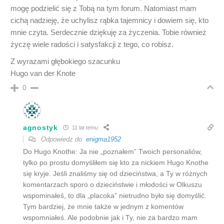
mogę podzielić się z Tobą na tym forum. Natomiast mam
cichą nadzieję, że uchylisz rąbka tajemnicy i dowiem się, kto
mnie czyta. Serdecznie dziękuję za życzenia. Tobie również
życzę wiele radości i satysfakcji z tego, co robisz.
Z wyrazami głębokiego szacunku
Hugo van der Knote
0
agnostyk
11 lat temu
Odpowiedz do
enigma1952
Do Hugo Knothe: Ja nie „poznałem” Twoich personaliów,
tylko po prostu domyśliłem się kto za nickiem Hugo Knothe
się kryje. Jeśli znaliśmy się od dzieciństwa, a Ty w różnych
komentarzach sporo o dzieciństwie i młodości w Olkuszu
wspominałeś, to dla „placoka” nietrudno było się domyślić.
Tym bardziej, że mnie także w jednym z komentów
wspomniałeś. Ale podobnie jak i Ty, nie za bardzo mam