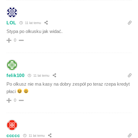
LOL
11 lat temu
Stypa po olkusku jak widać.
0
felik100
11 lat temu
Po olkusz nie ma kasy na dobry zespół po teraz rzepa kredyt
płaci
0
ccccc
11 lat temu