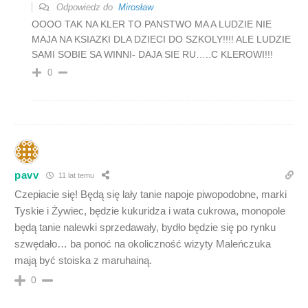
Odpowiedz do
Mirosław
OOOO TAK NA KLER TO PANSTWO MA A LUDZIE NIE
MAJA NA KSIAZKI DLA DZIECI DO SZKOLY!!!! ALE LUDZIE
SAMI SOBIE SA WINNI- DAJA SIE RU…..C KLEROWI!!!
0
pavv
11 lat temu
Czepiacie się! Będą się lały tanie napoje piwopodobne, marki
Tyskie i Żywiec, będzie kukuridza i wata cukrowa, monopole
będą tanie nalewki sprzedawały, bydło będzie się po rynku
szwędało… ba ponoć na okoliczność wizyty Maleńczuka
mają być stoiska z maruhainą.
0