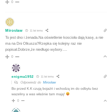
0
Mirosław
11 lat temu
To jest dno i żenada.Na oświetlenie koscioła dają kasę, a nie
ma na Dni Olkusza?Rzepka się kolejny raz nie
popisał.Dobrze,że niedługo wybory….
0
enigma1952
11 lat temu
Odpowiedz do
Mirosław
Bo przed K.K czują bojaźń i wchodzą im do odbytu bez
wazeliny a was właśnie tam mają!
0