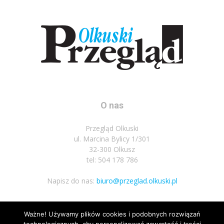
O nas
Przegląd Olkuski
ul. Marcina Bylicy 1/301
32-300 Olkusz
tel: 504 178 786
Napisz do nas:
biuro@przeglad.olkuski.pl
Ważne! Używamy plików cookies i podobnych rozwiązań
Podążaj za nami