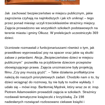
Jak zachować bezpieczeństwo w miejscu publicznym, jakie
zagrożenia czyhają na najmłodszych i jak ich uniknąć – tego
przez ponad miesiąc uczyli trzecioklasistów strażnicy miejscy.
Zajęcia prowadzono we wszystkich szkołach podstawowych na
terenie miasta i gminy Olkusz. W prelekcjach uczestniczyło 369
dzieci.
Uczniowie rozmawiali z funkcjonariuszami również o tym, jak
prawidłowo wyprowadzać psy na spacer oraz jakie są skutki
zabaw z petardami. Akcja „Bezpieczeństwo dzieci w miejscu
publicznym” pozwoliła na przybliżenie dzieciom przepisów
obowiązującego prawa. Zajęcia urozmaicone były projekcją
filmu „Czy psy muszą gryźć”. – Takie działania profilaktyczne
należą do naszych priorytetowych zadań. Chodziło nam o to, by
dzieci wciągnąć do rozmowy, by nie były to nudne wykłady. I
udało się – mówi insp. Bartłomiej Mędrek, który wraz ze st. insp.
Piotrem Adamowskim prowadzili zajęcia w szkołach. Strażnicy
rozdawali tematyczne książeczki z krzyżówką. Ze 198
nadesłanych rozwiązań rozlosowano ciekawe książki i