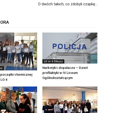
O dwóch takich, co zdobyli czapkę…
TORA
LO nr 4 Olkusz
Narkotyki i dopalacze – Dzień
sz
profilaktyki w IV Liceum
 początki chemicznej
Ogólnokształcącym
 LO 4