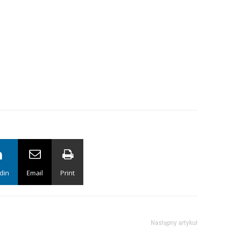
din
Email
Print
Następny artykuł