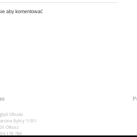
sie aby komentować
as
P
gląd Olkuski
Marcina Bylicy 1/301
00 Olkusz
 504 178 786