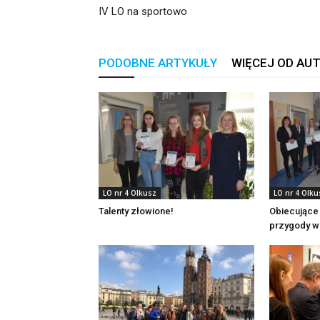
IV LO na sportowo
PODOBNE ARTYKUŁY
WIĘCEJ OD AU
LO nr 4 Olkusz
LO nr 4 Olku
Talenty złowione!
Obiecujące
przygody w