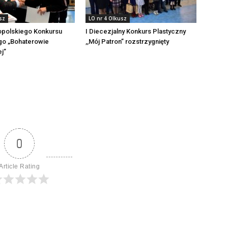
sz
LO nr 4 Olkusz
opolskiego Konkursu
I Diecezjalny Konkurs Plastyczny
go „Bohaterowie
,,Mój Patron” rozstrzygnięty
j”
0
Article Rating