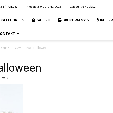
C
23.8
niedziela, 9 sierpnia, 2026
Zaloguj się / Dołącz
Olkusz
KATEGORIE
GALERIE
DRUKOWANY
INTER
ONTAKT
Olkusz
„Czwórkowe” Halloween
alloween
0