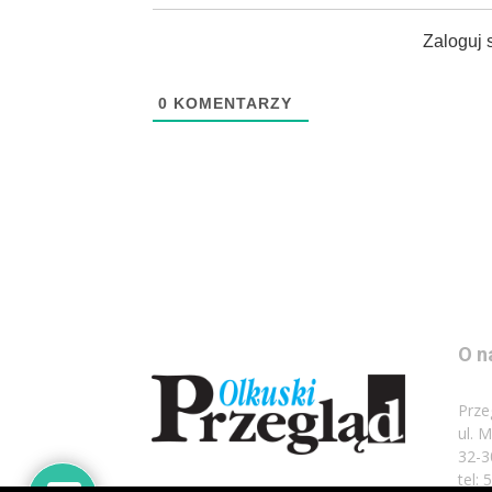
Zaloguj 
0
KOMENTARZY
O n
Prze
ul. 
32-3
tel: