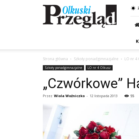
Przegląd
Olkuski
K
Strona główna
Szkoły ponadgimnazjalne
LO nr 4 
Szkoły ponadgimnazjalne
LO nr 4 Olkusz
„Czwórkowe” H
Przez
Wiola Woźniczko
-
12 listopada 2013
55