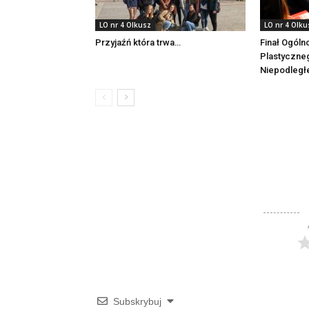
LO nr 4 Olkusz
LO nr 4 Olku
Przyjaźń która trwa…
Finał Ogóln
Plastyczne
Niepodległe
Subskrybuj