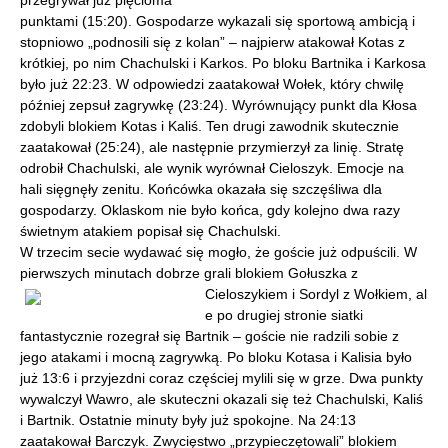
przegrywał już pięcioma
punktami (15:20). Gospodarze wykazali się sportową ambicją i
stopniowo „podnosili się z kolan” – najpierw atakował Kotas z
krótkiej, po nim Chachulski i Karkos. Po bloku Bartnika i Karkosa
było już 22:23. W odpowiedzi zaatakował Wołek, który chwilę
później zepsuł zagrywkę (23:24). Wyrównujący punkt dla Kłosa
zdobyli blokiem Kotas i Kaliś. Ten drugi zawodnik skutecznie
zaatakował (25:24), ale następnie przymierzył za linię. Stratę
odrobił Chachulski, ale wynik wyrównał Cieloszyk. Emocje na
hali sięgnęły zenitu. Końcówka okazała się szczęśliwa dla
gospodarzy. Oklaskom nie było końca, gdy kolejno dwa razy
świetnym atakiem popisał się Chachulski.
W trzecim secie wydawać się mogło, że goście już odpuścili. W
pierwszych minutach dobrze grali blokiem Gołuszka z
Cieloszykiem i Sordyl z Wołkiem, al
e po drugiej stronie siatki
fantastycznie rozegrał się Bartnik – goście nie radzili sobie z
jego atakami i mocną zagrywką. Po bloku Kotasa i Kalisia było
już 13:6 i przyjezdni coraz częściej mylili się w grze. Dwa punkty
wywalczył Wawro, ale skuteczni okazali się też Chachulski, Kaliś
i Bartnik. Ostatnie minuty były już spokojne. Na 24:13
zaatakował Barczyk. Zwycięstwo „przypieczętowali” blokiem