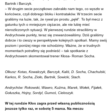
Bartnik i Barczyk.
– W drugim secie początkowo zabrakło nam tego, co wyszło w
końcówce, czyli dobrego bloku i kontrataków. W trzecim secie
graliśmy na luzie, tak, że rywal po prostu „pękł”. To był mecz z
gatunku tych o mniejszym ciężarze, ale nie lubię mieć
nierozliczonych sytuacji. W pierwszej rundzie straciliśmy w
Andrychowie punkty, teraz się zrewanżowaliśmy. Dziś graliśmy
dobrze i to cieszy w perspektywie kolejnych spotkań. Mamy swój
poziom i poniżej niego nie schodzimy. Ważne, że w trudnych
momentach potrafimy się podnieść – tak spotkanie z
Andrychowem skomentował trener Kłosa- Roman Socha.
Olkusz: Kotas, Kowalczyk, Barczyk, Kaliś, D. Socha, Chachulski,
Karkos, R. Socha, Zioło, Bartnik, Sowicki, Stach.
Andrychów: Rokowski, Wawro, Kuźma, Marek, Wołek, Fijałek,
Gołuszka, Hojny, Sordyl, Gumoś, Cieloszyk.
W tej rundzie Kłos zagra przed własną publicznością
jeszcze tylko raz, w sobotę 5 marca. Na meczu