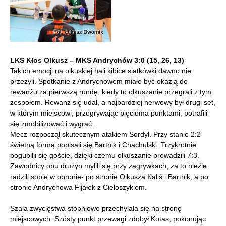
LKS Kłos Olkusz – MKS Andrychów 3:0 (15, 26, 13)
Takich emocji na olkuskiej hali kibice siatkówki dawno nie
przeżyli. Spotkanie z Andrychowem miało być okazją do
rewanżu za pierwszą rundę, kiedy to olkuszanie przegrali z tym
zespołem. Rewanż się udał, a najbardziej nerwowy był drugi set,
w którym miejscowi, przegrywając pięcioma punktami, potrafili
się zmobilizować i wygrać.
Mecz rozpoczął skutecznym atakiem Sordyl. Przy stanie 2:2
świetną formą popisali się Bartnik i Chachulski. Trzykrotnie
pogubilii się goście, dzięki czemu olkuszanie prowadzili 7:3.
Zawodnicy obu drużyn mylili się przy zagrywkach, za to nieźle
radzili sobie w obronie- po stronie Olkusza Kaliś i Bartnik, a po
stronie Andrychowa Fijałek z Cieloszykiem.
Szala zwycięstwa stopniowo przechylała się na stronę
miejscowych. Szósty punkt przewagi zdobył Kotas, pokonując