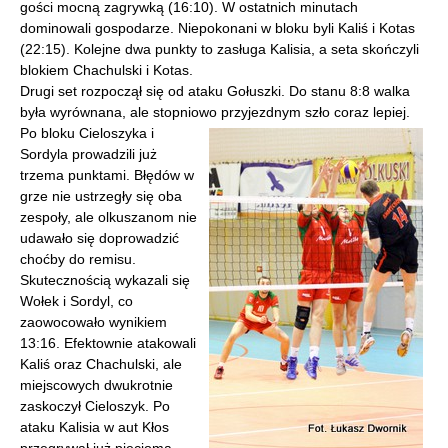
gości mocną zagrywką (16:10). W ostatnich minutach
dominowali gospodarze. Niepokonani w bloku byli Kaliś i Kotas
(22:15). Kolejne dwa punkty to zasługa Kalisia, a seta skończyli
blokiem Chachulski i Kotas.
Drugi set rozpoczął się od ataku Gołuszki. Do stanu 8:8 walka
była wyrównana, ale stopniowo przyjezdnym szło coraz
lepiej.
Po bloku Cieloszyka i
Sordyla prowadzili już
trzema punktami. Błędów w
grze nie ustrzegły się oba
zespoły, ale olkuszanom nie
udawało się doprowadzić
choćby do remisu.
Skutecznością wykazali się
Wołek i Sordyl, co
zaowocowało wynikiem
13:16. Efektownie atakowali
Kaliś oraz Chachulski, ale
miejscowych dwukrotnie
zaskoczył Cieloszyk. Po
ataku Kalisia w aut Kłos