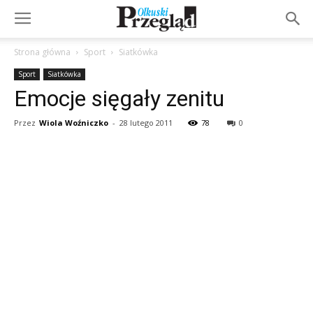
Strona główna
Sport
Siatkówka
Sport
Siatkówka
Emocje sięgały zenitu
Przez
Wiola Woźniczko
-
28 lutego 2011
78
0