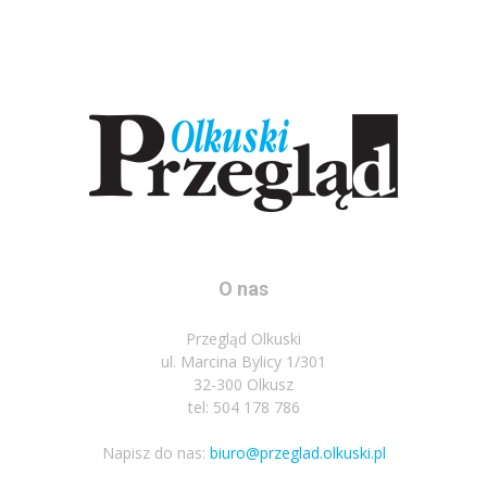
O nas
Przegląd Olkuski
ul. Marcina Bylicy 1/301
32-300 Olkusz
tel: 504 178 786
Napisz do nas:
biuro@przeglad.olkuski.pl