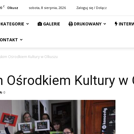
C
20
sobota, 8 sierpnia, 2026
Zaloguj się / Dołącz
Olkusz
KATEGORIE
GALERIE
DRUKOWANY
INTER
ONTAKT
jskim Ośrodkiem Kultury w Olkuszu
m Ośrodkiem Kultury w
0