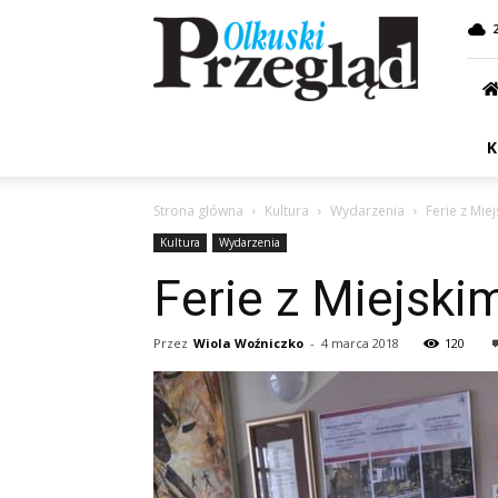
Przegląd
Olkuski
K
Strona główna
Kultura
Wydarzenia
Ferie z Mie
Kultura
Wydarzenia
Ferie z Miejski
Przez
Wiola Woźniczko
-
4 marca 2018
120