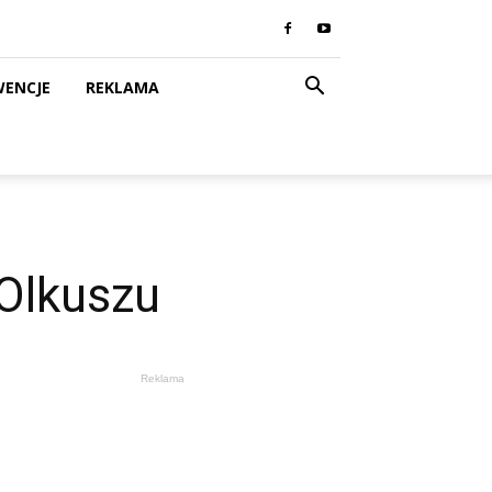
WENCJE
REKLAMA
 Olkuszu
Reklama