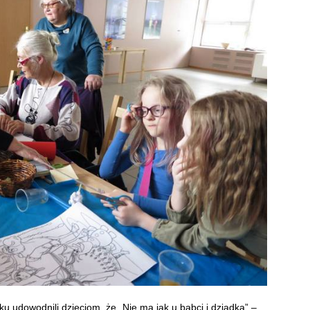
u udowodnili dzieciom, że „Nie ma jak u babci i dziadka” –