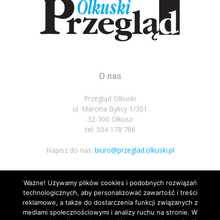
O nas
Przegląd Olkuski
ul. Marcina Bylicy 1/301
32-300 Olkusz
tel: 504 178 786
Napisz do nas:
biuro@przeglad.olkuski.pl
Ważne! Używamy plików cookies i podobnych rozwiązań
Podążaj za nami
technologicznych, aby personalizować zawartość i treści
reklamowe, a także do dostarczenia funkcji związanych z
mediami społecznościowymi i analizy ruchu na stronie. W