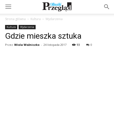
Strona główna
Kultura
Wydarzenia
Kultura
Wydarzenia
Gdzie mieszka sztuka
Przez
Wiola Woźniczko
-
24 listopada 2017
93
0