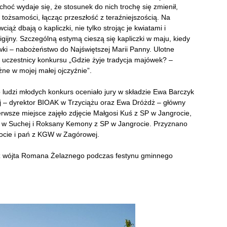
hoć wydaje się, że stosunek do nich trochę się zmienił,
 tożsamości, łącząc przeszłość z teraźniejszością. Na
ciąż dbają o kapliczki, nie tylko strojąc je kwiatami i
ligijny. Szczególną estymą cieszą się kapliczki w maju, kiedy
wki – nabożeństwo do Najświętszej Marii Panny. Ulotne
 uczestnicy konkursu „Gdzie żyje tradycja majówek? –
żne w mojej małej ojczyźnie”.
 ludzi młodych konkurs oceniało jury w składzie Ewa Barczyk
j – dyrektor BIOAK w Trzyciążu oraz Ewa Dróżdż – główny
rwsze miejsce zajęło zdjęcie Małgosi Kuś z SP w Jangrocie,
SP w Suchej i Roksany Kemony z SP w Jangrocie. Przyznano
rocie i pań z KGW w Zagórowej.
ez wójta Romana Żelaznego podczas festynu gminnego