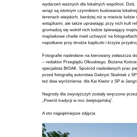
wydarzeń ważnych dla lokalnych wspólnot. Dziś, c
wciąż są istotnym czynnikiem budowania lokalnej
terenach wiejskich, bardziej niż w mieście ludzie w
wstążkami, ale także uprawiając przy nich kult re
gromadzą się wokół nich ludzie śpiewający majó
majówkowe chwile mieli uchwycić na fotografiach
napotkane przy drodze kapliczki i krzyże przydro
Fotografie nadesłane na kierowany zwłaszcza do
– redaktor Przeglądu Olkuskiego, Bożena Koście
specjalista BIOAK. Spośród nadesłanych prac pie
przed fotografią autorstwa Gabrysi Skalniak z 
też dwa wyróżnienia: dla Kai Kiwior z SP w Jang
Nagrody dla zwyciężczyń zostały wręczone prz
„Powrót tradycji w noc świętojańską”.
A oto najpiękniejsze zdjęcia: