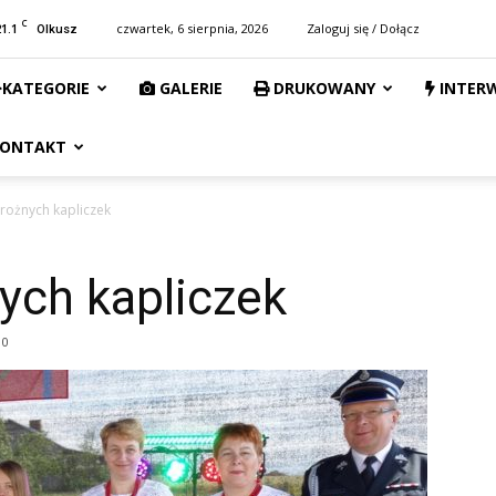
C
21.1
czwartek, 6 sierpnia, 2026
Zaloguj się / Dołącz
Olkusz
KATEGORIE
GALERIE
DRUKOWANY
INTER
ONTAKT
rożnych kapliczek
ych kapliczek
0