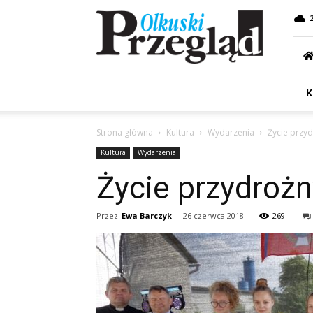
Przegląd
Olkuski
K
Strona główna
Kultura
Wydarzenia
Życie przyd
Kultura
Wydarzenia
Życie przydrożn
Przez
Ewa Barczyk
-
26 czerwca 2018
269