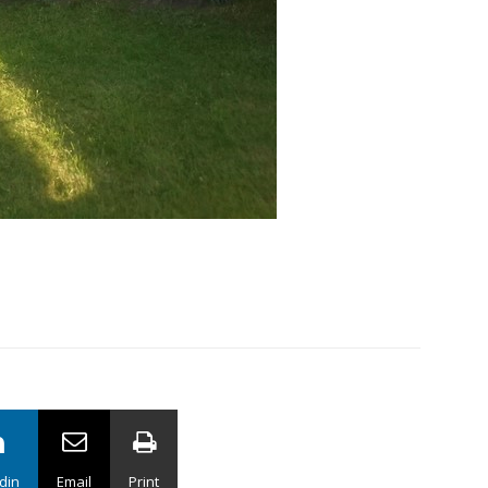
din
Email
Print