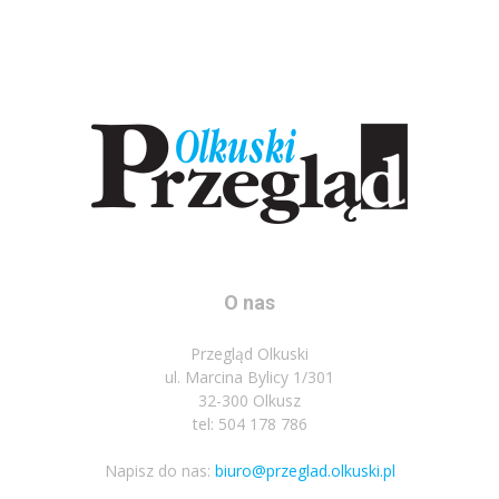
O nas
Przegląd Olkuski
ul. Marcina Bylicy 1/301
32-300 Olkusz
tel: 504 178 786
Napisz do nas:
biuro@przeglad.olkuski.pl