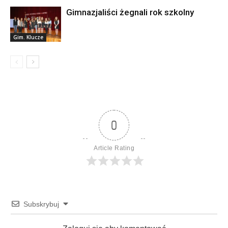
Gimnazjaliści żegnali rok szkolny
Gim. Klucze
0
Article Rating
Subskrybuj