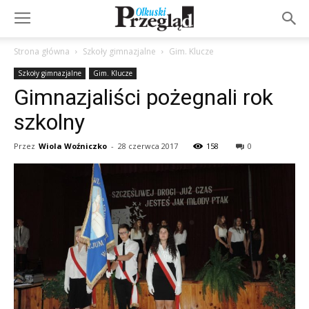
Strona główna
Szkoły gimnazjalne
Gim. Klucze
Szkoły gimnazjalne
Gim. Klucze
Gimnazjaliści pożegnali rok
szkolny
Przez
Wiola Woźniczko
-
28 czerwca 2017
158
0