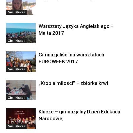
Gim. Klucze
Warsztaty Języka Angielskiego –
Malta 2017
Gim. Klucze
Gimnazjaliści na warsztatach
EUROWEEK 2017
Gim. Klucze
„Kropla miłości” – zbiórka krwi
Gim. Klucze
Klucze – gimnazjalny Dzień Edukacji
Narodowej
Gim. Klucze