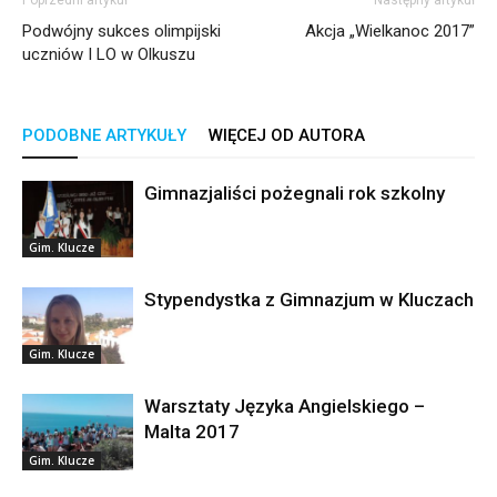
Poprzedni artykuł
Następny artykuł
Podwójny sukces olimpijski
Akcja „Wielkanoc 2017”
uczniów I LO w Olkuszu
PODOBNE ARTYKUŁY
WIĘCEJ OD AUTORA
Gimnazjaliści pożegnali rok szkolny
Gim. Klucze
Stypendystka z Gimnazjum w Kluczach
Gim. Klucze
Warsztaty Języka Angielskiego –
Malta 2017
Gim. Klucze