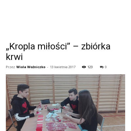
„Kropla miłości” – zbiórka
krwi
Przez
Wiola Woźniczko
-
13 kwietnia 2017
123
0