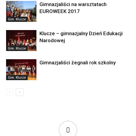
Gimnazjaliści na warsztatach
EUROWEEK 2017
Gim. Klucze
Klucze – gimnazjalny Dzień Edukacji
Narodowej
Gim. Klucze
Gimnazjaliści żegnali rok szkolny
Gim. Klucze
0