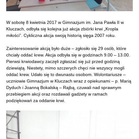
W sobotę 8 kwietnia 2017 w Gimnazjum im. Jana Pawła II w
Kluczach, odbyła się kolejna już akcja zbiórki krwi „Kropla
miłości”. Cykliczna akcja swoją historią sięga 2007 roku.
Zainteresowanie akcją było duże – zgłosiło się 29 osób, które
chciały oddać krew. Akcja odbyła się w godzinach 9.00 – 13.00.
Pierwsi krwiodawcy zaczęli zgłaszać się już przed godziną
dziewiątą. Niestety, mimo szczerych chęci nie wszyscy mogli
oddać krew. Udało się to dwunastu osobom. Wolontariusze –
uczniowie Gimnazjum w Kluczach wraz z opiekunami – p. Marią
Dyduch i Joanną Bokalską – Rajbą, czuwali nad sprawnym
przebiegiem akcji oraz rozdawali gadżety w ramach
podziękowań za oddanie krwi.