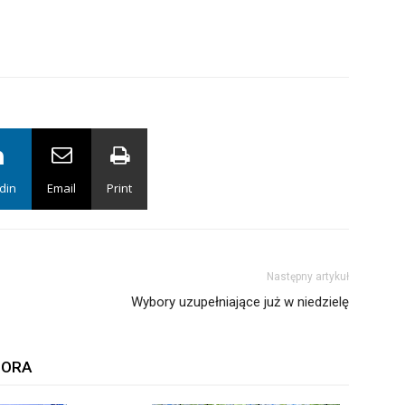
din
Email
Print
Następny artykuł
Wybory uzupełniające już w niedzielę
TORA