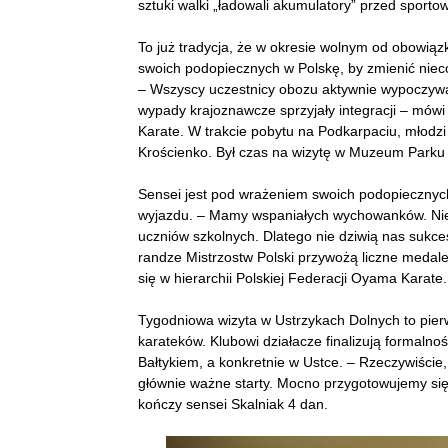
sztuki walki „ładowali akumulatory” przed sport
To już tradycja, że w okresie wolnym od obowią
swoich podopiecznych w Polskę, by zmienić nieco
– Wszyscy uczestnicy obozu aktywnie wypoczywali
wypady krajoznawcze sprzyjały integracji – mów
Karate. W trakcie pobytu na Podkarpaciu, młodzi
Krościenko. Był czas na wizytę w Muzeum Parku
Sensei jest pod wrażeniem swoich podopiecznych, 
wyjazdu. – Mamy wspaniałych wychowanków. Nie
uczniów szkolnych. Dlatego
nie dziwią nas sukce
randze Mistrzostw Polski przywożą liczne medale
się w hierarchii Polskiej Federacji Oyama Karate.
Tygodniowa wizyta w Ustrzykach Dolnych to pierw
karateków. Klubowi działacze finalizują formaln
Bałtykiem, a konkretnie w Ustce. – Rzeczywiście,
głównie ważne starty. Mocno przygotowujemy się
kończy sensei Skalniak 4 dan.