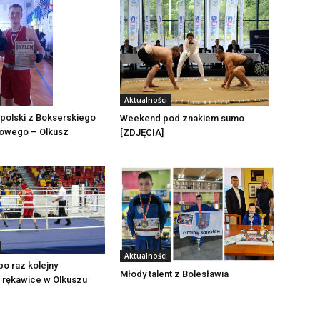
Aktualności
polski z Bokserskiego
Weekend pod znakiem sumo
towego – Olkusz
[ZDJĘCIA]
Aktualności
po raz kolejny
Młody talent z Bolesławia
 rękawice w Olkuszu