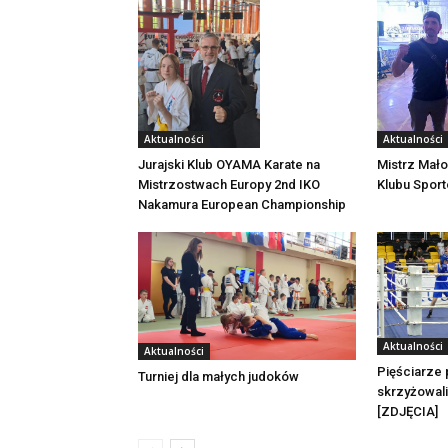
Aktualności
Aktualności
Jurajski Klub OYAMA Karate na
Mistrz Mało
Mistrzostwach Europy 2nd IKO
Klubu Spor
Nakamura European Championship
Aktualności
Aktualności
Pięściarze 
Turniej dla małych judoków
skrzyżowali
[ZDJĘCIA]