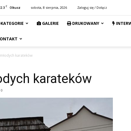
C
22.3
sobota, 8 sierpnia, 2026
Zaloguj się / Dołącz
Olkusz
KATEGORIE
GALERIE
DRUKOWANY
INTER
ONTAKT
 młodych karateków
odych karateków
0