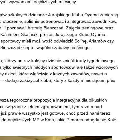
owymi wyzwaniami najbliższych miesięcy.
zków szkolnych działacze Jurajskiego Klubu Oyama zabierają
 otoczenie, solidnie potrenować i zintegrować zawodników.
 i poznawali historię Bieszczad. Zajęcia treningowe oraz
i Kazimierz Skalniak, prezes Jurajskiego Klubu Oyama
 sportowcy mieli możliwość odwiedzić Solinę, Arłamów czy
 Bieszczadzkiego i wspólne zabawy na śniegu.
którzy po raz kolejny dzielnie znieśli trudy tygodniowego
 tylko świetnych młodych sportowców,
ale także wzorowych
sy dzieci, które właściwie z każdych zawodów, nawet o
 – dodaje założyciel klubu, który z każdym miesiącem pnie
sza tegoroczna propozycja integracyjna dla olkuskich
ości związane z letnim zgrupowaniem, tym razem nad
 już prawie wszystko jest gotowe, choć przed nami teraz
 do najbliższych MP w Kata, jakie 7 marca odbędą się Kole –