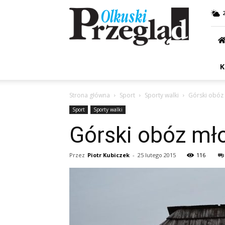
Przegląd
Olkuski
K
Strona główna
Sport
Sporty walki
Górski obóz
Sport
Sporty walki
Górski obóz mł
Przez
Piotr Kubiczek
-
25 lutego 2015
116