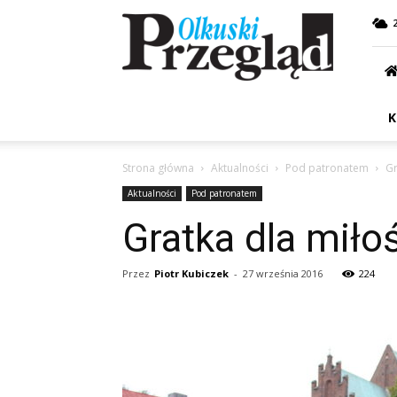
Przegląd
Olkuski
K
Strona główna
Aktualności
Pod patronatem
Gr
Aktualności
Pod patronatem
Gratka dla miło
Przez
Piotr Kubiczek
-
27 września 2016
224