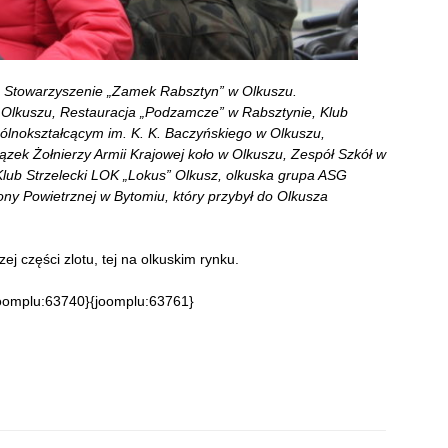
Stowarzyszenie „Zamek Rabsztyn” w Olkuszu.
w Olkuszu, Restauracja „Podzamcze” w Rabsztynie, Klub
gólnokształcącym im. K. K. Baczyńskiego w Olkuszu,
ązek Żołnierzy Armii Krajowej koło w Olkuszu, Zespół Szkół w
lub Strzelecki LOK „Lokus” Olkusz, olkuska grupa ASG
ny Powietrznej w Bytomiu, który przybył do Olkusza
j części zlotu, tej na olkuskim rynku.
oomplu:63740}{joomplu:63761}