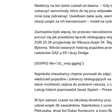
Niektórzy na ten dzień czekali od dawna. – Gdy 
zobaczyć samochody, które do tej pory widywałe
mnie tutaj zabraknąć. Uwielbiam takie auta, wiem
okazji usiąść za ich kierownicami – mówił na rynk
Zachwytów było więcej, bo przecież niecodzien
poczuć się jak prawdziwy łącznik obsługujący wo
ZUR 23 2K przyjechały do Olkusza dzięki 34. Ś
Bytomia. Wśród owianych historią pojazdów prze
radzieckie GAZ-y 69 i duży Dodge.
{GGPKG file=”zl1_xmp.ggpkg”}
Najmłodsi mieszkańcy chętnie pozowali do zdjęć, a
właścicieli pojazdów i żołnierzy obsługujących n
także możliwość zejścia do podziemi ratusza, z 
Lekcję historii poprowadził Jacek Sypień – Pre
W tym samym czasie na olkuskiej strzelnicy przy 
udział wzięło 36 zawodników. Najmłodszy z uczest
Pietruszka, drugi był Oskar Konieczny, a trzeci 