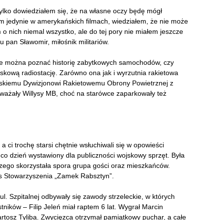
tylko dowiedziałem się, że na własne oczy będę mógł
m jedynie w amerykańskich filmach, wiedziałem, że nie może
 o nich niemal wszystko, ale do tej pory nie miałem jeszcze
u pan Sławomir, miłośnik militariów.
nie można poznać historię zabytkowych samochodów, czy
jskową radiostację. Zarówno ona jak i wyrzutnia rakietowa
ląskiemu Dywizjonowi Rakietowemu Obrony Powietrznej z
ważały Willysy MB, choć na starówce zaparkowały też
 ci trochę starsi chętnie wsłuchiwali się w opowieści
a co dzień wystawiony dla publiczności wojskowy sprzęt. Była
czego skorzystała spora grupa gości oraz mieszkańców.
zes Stowarzyszenia „Zamek Rabsztyn”.
ul. Szpitalnej odbywały się zawody strzeleckie, w których
ników – Filip Jeleń miał raptem 6 lat. Wygrał Marcin
Bartosz Tyliba. Zwycięzca otrzymał pamiątkowy puchar, a całe