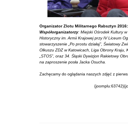
Organizator Zlotu Militarnego Rabsztyn 2016:
Współorganizatorzy
: Miejski Ośrodek Kultury 
Historyczny im. Armii Krajowej przy IV Liceum O
stowarzyszenie „Po prostu działaj”, Światowy Zwi
Olkuszu ZDZ w Katowicach, Liga Obrony Kraju, K
„STOS”, oraz 34. Śląski Dywizjon Rakietowy Obro
na
zaproszenie posła Jacka Osucha.
Zachęcamy do oglądania naszych zdjęć z pierwsze
{joomplu:63742}{j