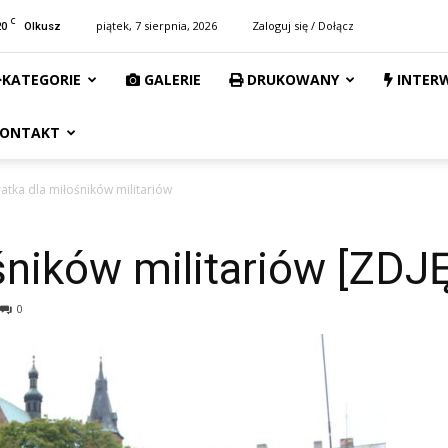
C
20
piątek, 7 sierpnia, 2026
Zaloguj się / Dołącz
Olkusz
KATEGORIE
GALERIE
DRUKOWANY
INTER
ONTAKT
atka dla miłośników militariów
śników militariów [ZDJ
0