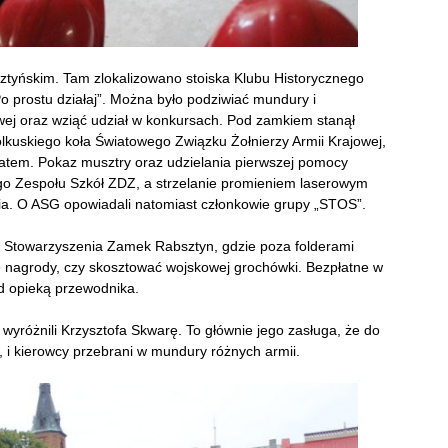
ztyńskim. Tam zlokalizowano stoiska Klubu Historycznego
Po prostu działaj”. Można było podziwiać mundury i
ej oraz wziąć udział w konkursach. Pod zamkiem stanął
lkuskiego koła Światowego Związku Żołnierzy Armii Krajowej,
tem. Pokaz musztry oraz udzielania pierwszej pomocy
go Zespołu Szkół ZDZ, a strzelanie promieniem laserowym
mia. O ASG opowiadali natomiast członkowie grupy „STOS”.
 Stowarzyszenia Zamek Rabsztyn, gdzie poza folderami
 nagrody, czy skosztować wojskowej grochówki. Bezpłatne w
od opieką przewodnika.
 wyróżnili Krzysztofa Skwarę. To głównie jego zasługa, że do
, i kierowcy przebrani w mundury różnych armii.