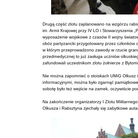
Drugą część zlotu zaplanowano na wzgórzu rabs
im. Armii Krajowej przy IV LO i Stowarzyszenia „
wyposażenie wojskowe z czasów II wojny światow
obóz partyzancki przygotowany przez członków o
w którym przeprowadzono zawody w rzucie grana
przedmedycznej to już zasługa uczniów olkuskie
zafundowali uczestnikom zlotu żołnierze z Byto
Nie można zapomnieć o stoiskach UMiG Olkusz i
informacyjnymi, można było zgarnąć pamiątkowe
sobotę było też wejście na zamek, oczywiście p
Na zakończenie organizatorzy I Zlotu Militarnego
Olkusza i Rabsztyna zjechały się zabytkowe auta