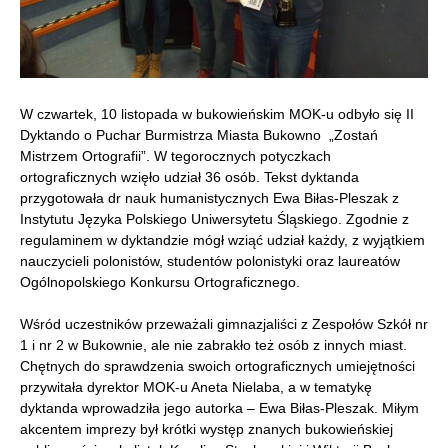
W czwartek, 10 listopada w bukowieńskim MOK-u odbyło się II
Dyktando o Puchar Burmistrza Miasta Bukowno „Zostań
Mistrzem Ortografii”. W tegorocznych potyczkach
ortograficznych wzięło udział 36 osób. Tekst dyktanda
przygotowała dr nauk humanistycznych Ewa Biłas-Pleszak z
Instytutu Języka Polskiego Uniwersytetu Śląskiego.
Zgodnie z
regulaminem w dyktandzie mógł wziąć udział każdy, z wyjątkiem
nauczycieli polonistów, studentów polonistyki oraz laureatów
Ogólnopolskiego Konkursu Ortograficznego.
Wśród uczestników przeważali gimnazjaliści z Zespołów Szkół nr
1 i nr 2 w Bukownie, ale nie zabrakło też osób z innych miast.
Chętnych do sprawdzenia swoich ortograficznych umiejętności
przywitała dyrektor MOK-u Aneta Nielaba, a w tematykę
dyktanda wprowadziła jego autorka – Ewa Biłas-Pleszak. Miłym
akcentem imprezy był krótki występ znanych bukowieńskiej