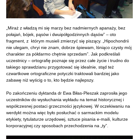
„Miraż z władzą mi się marzy bez nadmiernych apanaży, bez
połajań, bójek, pąsów i dwuipółgodzinnych dąsów” – oto
fragment, z którym musieli zmierzyć się piszący. „Hipochondrii
nie ulegam, chryi nie znam, dobrze śpiewam, lśniąco czysty mój
charakter za półdarmo chętnie sprzedam”. Jak podkreślali
uczestnicy – ortografię poznaje się przez całe życie i trudno do
takiego sprawdzianu przygotować się idealnie, stąd też
czwartkowe ortograficzne potyczki traktowali bardziej jako
zabawę niż wyścig o to, kto będzie najlepszy.
Po zakończeniu dyktanda dr Ewa Biłas-Pleszak zaprosiła jego
uczestników do wysłuchania wykładu na temat historycznej i
współczesnej postaci grzeczności językowej. W oczekiwaniu na
werdykt można więc było posłuchać o sarmackim modelu
etykiety, tytulaturze urzędowej, sztuce pisania e-maili, kulturze
korporacyjnej czy sposobach przechodzenia na „ty”.