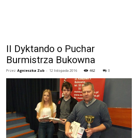
II Dyktando o Puchar
Burmistrza Bukowna
Przez
Agnieszka Zub
-
12 listopada 2016
462
0