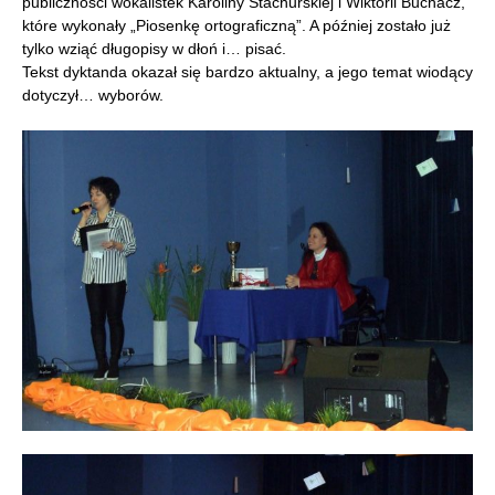
publiczności wokalistek Karoliny Stachurskiej i Wiktorii Buchacz,
które wykonały „Piosenkę ortograficzną”. A później zostało już
tylko wziąć długopisy w dłoń i… pisać.
Tekst dyktanda okazał się bardzo aktualny, a jego temat wiodący
dotyczył… wyborów.