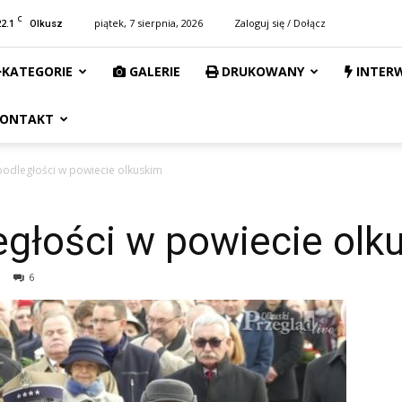
C
22.1
piątek, 7 sierpnia, 2026
Zaloguj się / Dołącz
Olkusz
KATEGORIE
GALERIE
DRUKOWANY
INTER
ONTAKT
podległości w powiecie olkuskim
egłości w powiecie olk
6