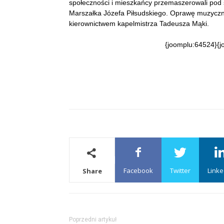
społeczności i mieszkańcy przemaszerowali pod s
Marszałka Józefa Piłsudskiego. Oprawę muzyczną
kierownictwem kapelmistrza Tadeusza Mąki.
{joomplu:64524}{j
Facebook
Twitter
Linke
Share
Poprzedni artykuł