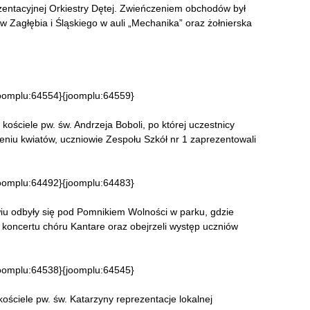
entacyjnej Orkiestry Dętej. Zwieńczeniem obchodów był
w Zagłębia i Śląskiego w auli „Mechanika” oraz żołnierska
oomplu:64554}{joomplu:64559}
ościele pw. św. Andrzeja Boboli, po której uczestnicy
żeniu kwiatów, uczniowie Zespołu Szkół nr 1 zaprezentowali
oomplu:64492}{joomplu:64483}
iu odbyły się pod Pomnikiem Wolności w parku, gdzie
i koncertu chóru Kantare oraz obejrzeli występ uczniów
oomplu:64538}{joomplu:64545}
ościele pw. św. Katarzyny reprezentacje lokalnej