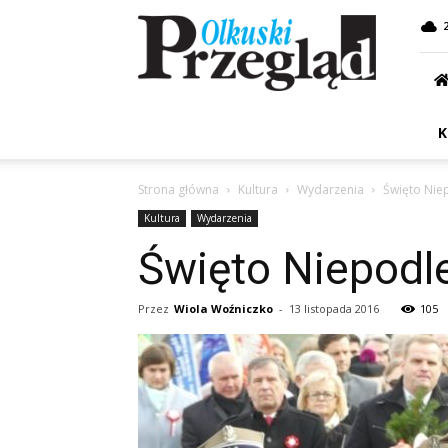
Przegląd
Olkuski
K
Strona główna
Kultura
Wydarzenia
Święto Nie
Kultura
Wydarzenia
Święto Niepodl
Przez
Wiola Woźniczko
-
13 listopada 2016
105