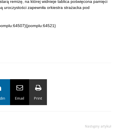
tarą remizę, na której widnieje tablica poświęcona pamięci
 uroczystości zapewniła orkiestra strażacka pod
oomplu:64507}{joomplu:64521}
din
Email
Print
Następny artykuł