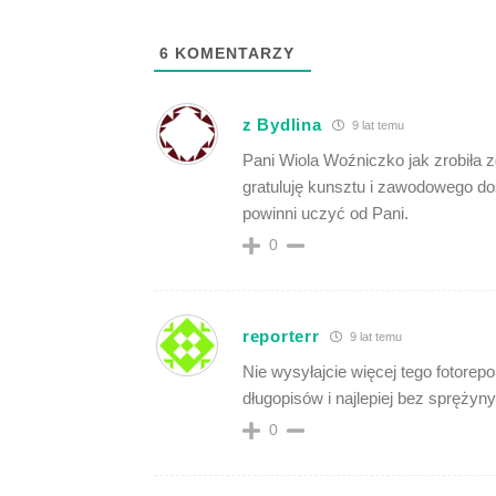
6
KOMENTARZY
z Bydlina
9 lat temu
Pani Wiola Woźniczko jak zrobiła zd
gratuluję kunsztu i zawodowego do
powinni uczyć od Pani.
0
reporterr
9 lat temu
Nie wysyłajcie więcej tego fotorepo
długopisów i najlepiej bez sprężyny
0