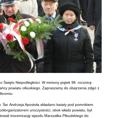
o Święto Niepodległości. W miniony piątek 98. rocznicę
kańcy powiatu olkuskiego. Zapraszamy do obejrzenia zdjęć z
lbromiu.
w. Św. Andrzeja Apostoła składano kwiaty pod pomnikiem
ółorganizatorem uroczystości, obok władz powiatu, był
otowali inscenizację wjazdu Marszałka Piłsudskiego do