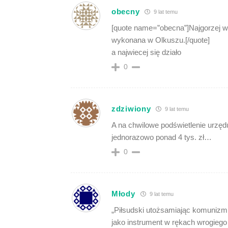
obecny
9 lat temu
[quote name=”obecna”]Najgorzej wy
wykonana w Olkuszu.[/quote]
a najwiecej się działo
0
zdziwiony
9 lat temu
A na chwilowe podświetlenie urzę
jednorazowo ponad 4 tys. zł…
0
Młody
9 lat temu
„Piłsudski utożsamiając komunizm
jako instrument w rękach wrogiego