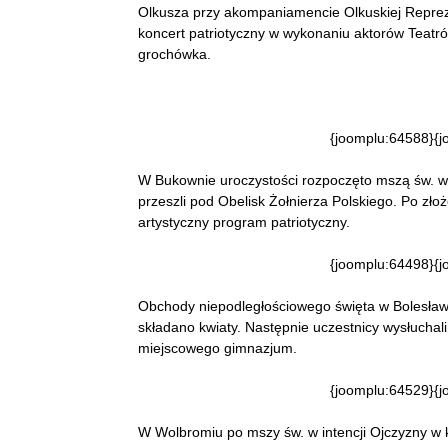
Olkusza przy akompaniamencie Olkuskiej Reprez
koncert patriotyczny w wykonaniu aktorów Teatró
grochówka.
{joomplu:64588}{j
W Bukownie uroczystości rozpoczęto mszą św. w k
przeszli pod Obelisk Żołnierza Polskiego. Po zło
artystyczny program patriotyczny.
{joomplu:64498}{j
Obchody niepodległościowego święta w Bolesław
składano kwiaty. Następnie uczestnicy wysłuchal
miejscowego gimnazjum.
{joomplu:64529}{j
W Wolbromiu po mszy św. w intencji Ojczyzny w k