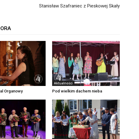
Stanisław Szafraniec z Pieskowej Skały
TORA
Aktualności
wal Organowy
Pod wielkim dachem nieba