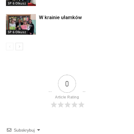
SP 6 Olkusz
W krainie ułamków
SP 6 Olkusz
0
Article Rating
Subskrybuj