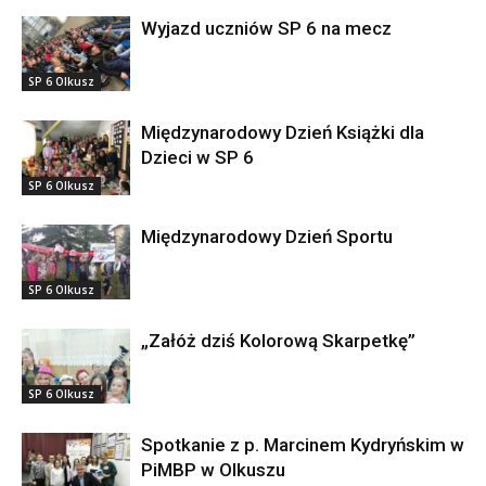
Wyjazd uczniów SP 6 na mecz
SP 6 Olkusz
Międzynarodowy Dzień Książki dla
Dzieci w SP 6
SP 6 Olkusz
Międzynarodowy Dzień Sportu
SP 6 Olkusz
„Załóż dziś Kolorową Skarpetkę”
SP 6 Olkusz
Spotkanie z p. Marcinem Kydryńskim w
PiMBP w Olkuszu