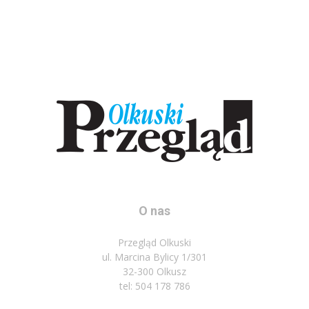
O nas
Przegląd Olkuski
ul. Marcina Bylicy 1/301
32-300 Olkusz
tel: 504 178 786