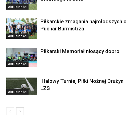
Aktualności
Piłkarskie zmagania najmłodszych o
Puchar Burmistrza
Aktualności
Piłkarski Memoriał niosący dobro
Aktualności
Halowy Turniej Piłki Nożnej Drużyn
LZS
Aktualności