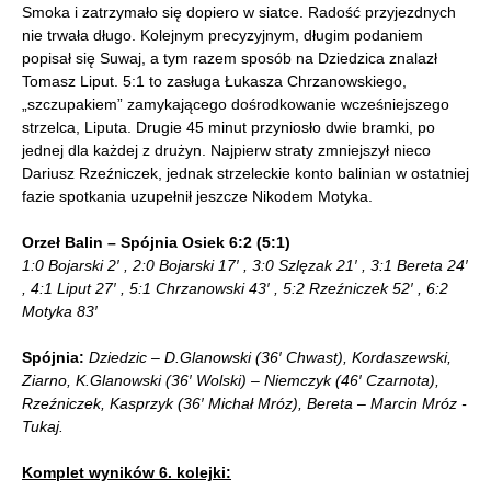
Smoka i zatrzymało się dopiero w siatce. Radość przyjezdnych
nie trwała długo. Kolejnym precyzyjnym, długim podaniem
popisał się Suwaj, a tym razem sposób na Dziedzica znalazł
Tomasz Liput. 5:1 to zasługa Łukasza Chrzanowskiego,
„szczupakiem” zamykającego dośrodkowanie wcześniejszego
strzelca, Liputa. Drugie 45 minut przyniosło dwie bramki, po
jednej dla każdej z drużyn. Najpierw straty zmniejszył nieco
Dariusz Rzeźniczek, jednak strzeleckie konto balinian w ostatniej
fazie spotkania uzupełnił jeszcze Nikodem Motyka.
Orzeł Balin – Spójnia Osiek 6:2 (5:1)
1:0 Bojarski 2′ , 2:0 Bojarski 17′ , 3:0 Szlęzak 21′ , 3:1 Bereta 24′
, 4:1 Liput 27′ , 5:1 Chrzanowski 43′ , 5:2 Rzeźniczek 52′ , 6:2
Motyka 83′
Spójnia:
Dziedzic – D.Glanowski (36′ Chwast), Kordaszewski,
Ziarno, K.Glanowski (36′ Wolski) – Niemczyk (46′ Czarnota),
Rzeźniczek, Kasprzyk (36′ Michał Mróz), Bereta – Marcin Mróz -
Tukaj.
Komplet wyników 6. kolejki: