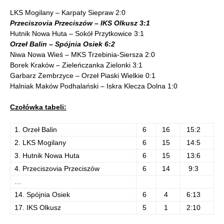
LKS Mogilany – Karpaty Siepraw 2:0
Przeciszovia Przeciszów – IKS Olkusz 3:1
Hutnik Nowa Huta – Sokół Przytkowice 3:1
Orzeł Balin – Spójnia Osiek 6:2
Niwa Nowa Wieś – MKS Trzebinia-Siersza 2:0
Borek Kraków – Zieleńczanka Zielonki 3:1
Garbarz Zembrzyce – Orzeł Piaski Wielkie 0:1
Halniak Maków Podhalański – Iskra Klecza Dolna 1:0
Czołówka tabeli:
1. Orzeł Balin
6
16
15:2
2. LKS Mogilany
6
15
14:5
3. Hutnik Nowa Huta
6
15
13:6
4. Przeciszovia Przeciszów
6
14
9:3
…
14. Spójnia Osiek
6
4
6:13
17. IKS Olkusz
5
1
2:10