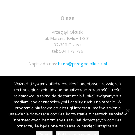
O nas
Przegląd Olkuski
ul. Marcina Bylicy 1/301
32-300 Olkusz
tel: 504 178 786
Napisz do nas:
biuro@przeglad.olkuski.pl
Ważne! Używamy plików cookies i podobnych rozwiązań
Podążaj za nami
technologicznych, aby personalizować zawartość i treści
reklamowe, a także do dostarczenia funkcji związanych z
mediami społecznościowymi i analizy ruchu na stronie. W
programie służącym do obsługi internetu można zmienić
ustawienia dotyczące cookies.Korzystanie z naszych serwisów
internetowych bez zmiany ustawień dotyczących cookies
oznacza, że będą one zapisane w pamięci urządzenia.
Nota prawna
Polityka prywatnosci
Kariera
Regulamin
Zgoda
Polityka prywatności