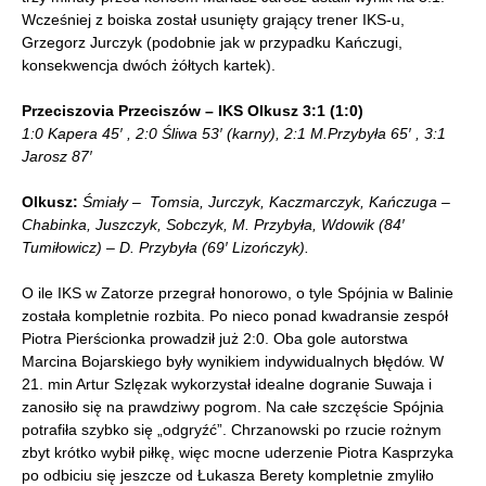
Wcześniej z boiska został usunięty grający trener IKS-u,
Grzegorz Jurczyk (podobnie jak w przypadku Kańczugi,
konsekwencja dwóch żółtych kartek).
Przeciszovia Przeciszów – IKS Olkusz 3:1 (1:0)
1:0 Kapera 45′ , 2:0 Śliwa 53′ (karny), 2:1 M.Przybyła 65′ , 3:1
Jarosz 87′
Olkusz:
Śmiały – Tomsia, Jurczyk, Kaczmarczyk, Kańczuga –
Chabinka, Juszczyk, Sobczyk, M. Przybyła, Wdowik (84′
Tumiłowicz) – D. Przybyła (69′ Lizończyk).
O ile IKS w Zatorze przegrał honorowo, o tyle Spójnia w Balinie
została kompletnie rozbita. Po nieco ponad kwadransie zespół
Piotra Pierścionka prowadził już 2:0. Oba gole autorstwa
Marcina Bojarskiego były wynikiem indywidualnych błędów. W
21. min Artur Szlęzak wykorzystał idealne dogranie Suwaja i
zanosiło się na prawdziwy pogrom. Na całe szczęście Spójnia
potrafiła szybko się „odgryźć”. Chrzanowski po rzucie rożnym
zbyt krótko wybił piłkę, więc mocne uderzenie Piotra Kasprzyka
po odbiciu się jeszcze od Łukasza Berety kompletnie zmyliło