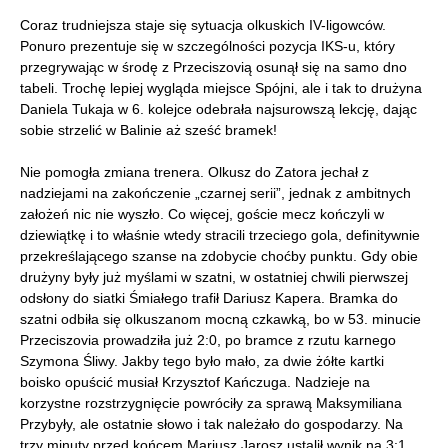
Coraz trudniejsza staje się sytuacja olkuskich IV-ligowców.
Ponuro prezentuje się w szczególności pozycja IKS-u, który
przegrywając w środę z Przeciszovią osunął się na samo dno
tabeli. Trochę lepiej wygląda miejsce Spójni, ale i tak to drużyna
Daniela Tukaja w 6. kolejce odebrała najsurowszą lekcję, dając
sobie strzelić w Balinie aż sześć bramek!
Nie pomogła zmiana trenera. Olkusz do Zatora jechał z
nadziejami na zakończenie „czarnej serii”, jednak z ambitnych
założeń nic nie wyszło. Co więcej, goście mecz kończyli w
dziewiątkę i to właśnie wtedy stracili trzeciego gola, definitywnie
przekreślającego szanse na zdobycie choćby punktu. Gdy obie
drużyny były już myślami w szatni, w ostatniej chwili pierwszej
odsłony do siatki Śmiałego trafił Dariusz Kapera. Bramka do
szatni odbiła się olkuszanom mocną czkawką, bo w 53. minucie
Przeciszovia prowadziła już 2:0, po bramce z rzutu karnego
Szymona Śliwy. Jakby tego było mało, za dwie żółte kartki
boisko opuścić musiał Krzysztof Kańczuga. Nadzieje na
korzystne rozstrzygnięcie powróciły za sprawą Maksymiliana
Przybyły, ale ostatnie słowo i tak należało do gospodarzy. Na
trzy minuty przed końcem Mariusz Jarosz ustalił wynik na 3:1.