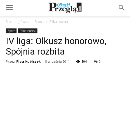
Strona główna
Sport
Piłka nożna
Sport
Piłka nożna
IV liga: Olkusz honorowo,
Spójnia rozbita
Przez
Piotr Kubiczek
-
8 września 2011
104
0