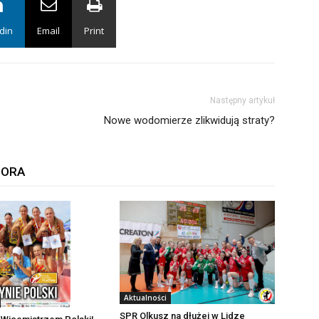
din
Email
Print
Następny artykuł
Nowe wodomierze zlikwidują straty?
TORA
Aktualności
SPR Olkusz na dłużej w Lidze