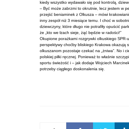
kiedy wszystko wydawało się pod kontrolą, dziewc
– Być może zabrzmi to okrutnie, lecz jestem w pe
przejść beniaminek z Olkusza – mówi krakowiani
inny zespół niż 3 miesiące temu. I choć w sobot
dziewczyny, które długo nie potrafiły opuścić pa
że „kto we łzach sieje, żąć będzie w radości!”
Okupione porażkami rozgrywki olkuskiego SPR-u, 
perspektywy choćby bliskiego Krakowa okazują s
olkuszanom pozostaje czekać na „żniwa”. No i ci
polskiej piłki ręcznej. Ponieważ to właśnie szc
sportu świeżość i – jak dodaje Wojciech Marcin
potrzeby ciągłego doskonalenia się.