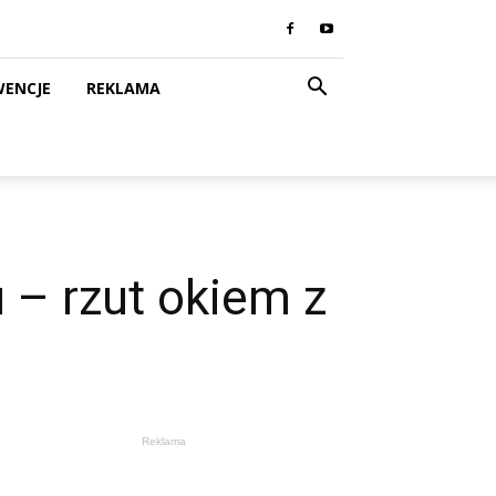
WENCJE
REKLAMA
 – rzut okiem z
Reklama