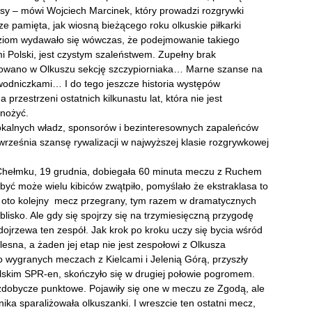
lasy – mówi Wojciech Marcinek, który prowadzi rozgrywki
e pamięta, jak wiosną bieżącego roku olkuskie piłkarki
udziom wydawało się wówczas, że podejmowanie takiego
i Polski, jest czystym szaleństwem. Zupełny brak
ywowano w Olkuszu sekcję szczypiorniaka… Marne szanse na
odniczkami… I do tego jeszcze historia występów
rzestrzeni ostatnich kilkunastu lat, która nie jest
nożyć.
 lokalnych władz, sponsorów i bezinteresownych zapaleńców
rześnia szansę rywalizacji w najwyższej klasie rozgrywkowej
 Chełmku, 19 grudnia, dobiegała 60 minuta meczu z Ruchem
być może wielu kibiców zwątpiło, pomyślało że ekstraklasa to
Bo oto kolejny mecz przegrany, tym razem w dramatycznych
blisko. Ale gdy się spojrzy się na trzymiesięczną przygodę
 dojrzewa ten zespół. Jak krok po kroku uczy się bycia wśród
lesna, a żaden jej etap nie jest zespołowi z Olkusza
 wygranych meczach z Kielcami i Jelenią Górą, przyszły
elskim SPR-en, skończyło się w drugiej połowie pogromem.
a zdobycze punktowe. Pojawiły się one w meczu ze Zgodą, ale
a sparaliżowała olkuszanki. I wreszcie ten ostatni mecz,