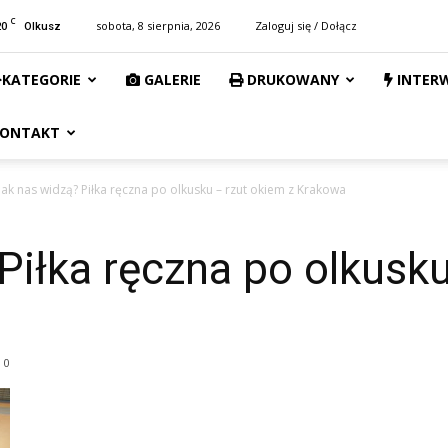
C
20
sobota, 8 sierpnia, 2026
Zaloguj się / Dołącz
Olkusz
KATEGORIE
GALERIE
DRUKOWANY
INTER
ONTAKT
Jak nas widzą? Piłka ręczna po olkusku – rzut okiem z Krakowa
Piłka ręczna po olkusku
0