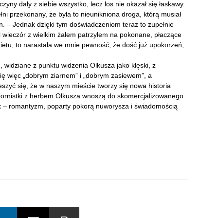
zyny dały z siebie wszystko, lecz los nie okazał się łaskawy.
łni przekonany, że była to nieunikniona droga, którą musiał
n. – Jednak dzięki tym doświadczeniom teraz to zupełnie
ni wieczór z wielkim żalem patrzyłem na pokonane, płaczące
rkietu, to narastała we mnie pewność, że dość już upokorzeń,
widziane z punktu widzenia Olkusza jako klęski, z
ię więc „dobrym ziarnem” i „dobrym zasiewem”, a
eszyć się, że w naszym mieście tworzy się nowa historia
zypiornistki z herbem Olkusza wnoszą do skomercjalizowanego
ek – romantyzm, poparty pokorą nuworysza i świadomością