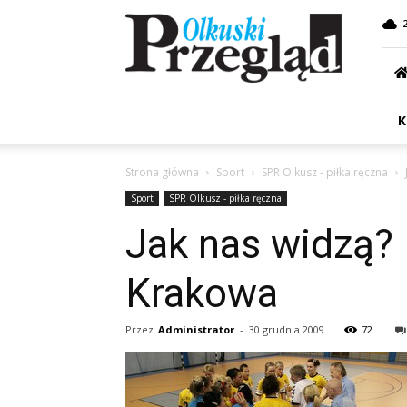
Przegląd
Olkuski
K
Strona główna
Sport
SPR Olkusz - piłka ręczna
Sport
SPR Olkusz - piłka ręczna
Jak nas widzą? 
Krakowa
Przez
Administrator
-
30 grudnia 2009
72