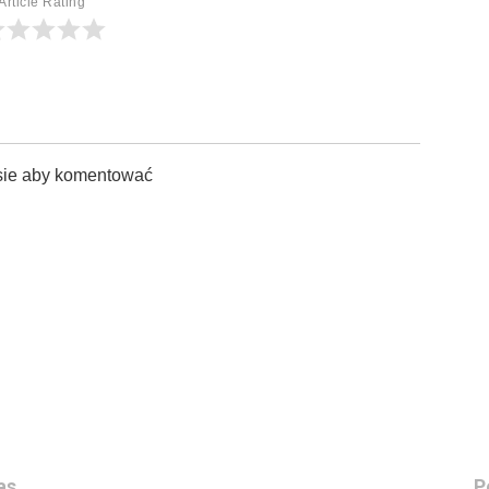
Article Rating
sie aby komentować
as
P