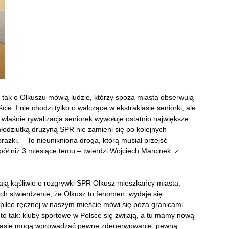
– tak o Olkuszu mówią ludzie, którzy spoza miasta obserwują
ie. I nie chodzi tylko o walczące w ekstraklasie seniorki, ale
 właśnie rywalizacja seniorek wywołuje ostatnio największe
łodziutką drużyną SPR nie zamieni się po kolejnych
rażki. – To nieunikniona droga, którą musiał przejść
spół niż 3 miesiące temu – twierdzi Wojciech Marcinek z
ają kąśliwie o rozgrywki SPR Olkusz mieszkańcy miasta,
nich stwierdzenie, że Olkusz to fenomen, wydaje się
piłce ręcznej w naszym mieście mówi się poza granicami
o tak: kluby sportowe w Polsce się zwijają, a tu mamy nową
im czasie mogą wprowadzać pewne zdenerwowanie, pewną