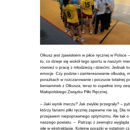
Olkusz jest zjawiskiem w piłce ręcznej w Polsce 
to, co dzieje się wokół tego sportu w naszym mieśc
również o pracę z młodzieżą i dziećmi. Jednak to
emocje. Czy podziw i zainteresowanie olkuską, m
porażkach w rozczarowanie i poczucie totalnej po
beniaminek z Olkusza, teraz to zupełnie inny ze
Małopolskiego Związku Piłki Ręcznej.
– Jaki wynik meczu? Jak zwykle przegrały? – pyt
którzy fanami piłki ręcznej zapewne nie są. Dla 
przejawem niepoprawnego optymizmu. Ale tak o 
naszego powiatu. – Patrząc z zewnątrz wygląda t
siłę w ekstraklasie. Kolejne porażki w ostatn