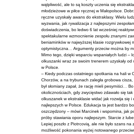
wątpliwość, ale to są koszty uczenia się ekstrak
młodzieżowe w piłce ręcznej w Małopolsce. Dobrz
ręczne uzyskały awans do ekstraklasy. Wielu l
wyzwania, jak rywalizacja z najlepszymi zespołam
doświadczenia, bo ledwo 6 lat wcześniej reakt
spektakularne wzmocnienie zespołu znanymi zaw
beniaminków w najwyższej klasie rozgrywkowej na p
optymistyczna… Argumenty przeciw można by m
Mimo tego, dzięki wsparciu wspaniałych ludzi –
olkuszanki wraz ze swoim trenerem uzyskały od w
w Polsce.
– Kiedy podczas ostatniego spotkania na hali w
Chorzów, a na trybunach zaległa grobowa cisza, 
był słomiany zapał, że rację mieli pesymiści… 
okolicznościach, gdy zwycięstwo zdawało się tak 
olkuszanek w ekstraklasie widać jak rozwija się i
najlepszych w Polsce. Edukacja ta jest bardzo bo
oszczędzony – mówi Marcinek i wspomina, jak po
próby stawiania oporu najlepszym. Starcie z lub
Lepiej poszło z Piotrcovią, ale nie było szans n
możliwość pokonania wyżej notowanego przeciwnik