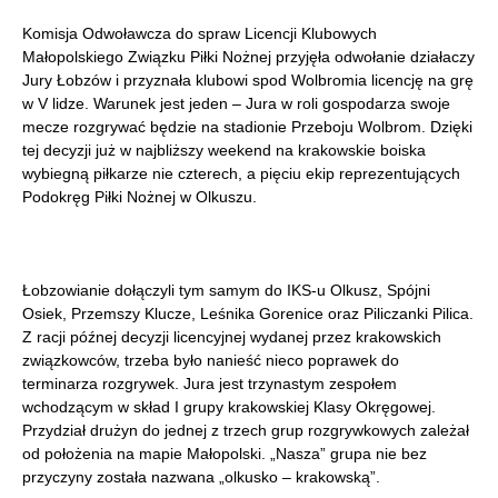
Komisja Odwoławcza do spraw Licencji Klubowych
Małopolskiego Związku Piłki Nożnej przyjęła odwołanie działaczy
Jury Łobzów i przyznała klubowi spod Wolbromia licencję na grę
w V lidze. Warunek jest jeden – Jura w roli gospodarza swoje
mecze rozgrywać będzie na stadionie Przeboju Wolbrom. Dzięki
tej decyzji już w najbliższy weekend na krakowskie boiska
wybiegną piłkarze nie czterech, a pięciu ekip reprezentujących
Podokręg Piłki Nożnej w Olkuszu.
Łobzowianie dołączyli tym samym do IKS-u Olkusz, Spójni
Osiek, Przemszy Klucze, Leśnika Gorenice oraz Piliczanki Pilica.
Z racji późnej decyzji licencyjnej wydanej przez krakowskich
związkowców, trzeba było nanieść nieco poprawek do
terminarza rozgrywek. Jura jest trzynastym zespołem
wchodzącym w skład I grupy krakowskiej Klasy Okręgowej.
Przydział drużyn do jednej z trzech grup rozgrywkowych zależał
od położenia na mapie Małopolski. „Nasza” grupa nie bez
przyczyny została nazwana „olkusko – krakowską”.