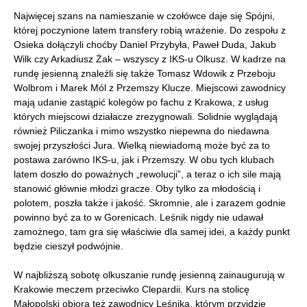
Najwięcej szans na namieszanie w czołówce daje się Spójni,
której poczynione latem transfery robią wrażenie. Do zespołu z
Osieka dołączyli choćby Daniel Przybyła, Paweł Duda, Jakub
Wilk czy Arkadiusz Żak – wszyscy z IKS-u Olkusz. W kadrze na
rundę jesienną znaleźli się także Tomasz Wdowik z Przeboju
Wolbrom i Marek Mól z Przemszy Klucze. Miejscowi zawodnicy
mają udanie zastąpić kolegów po fachu z Krakowa, z usług
których miejscowi działacze zrezygnowali. Solidnie wyglądają
również Piliczanka i mimo wszystko niepewna do niedawna
swojej przyszłości Jura. Wielką niewiadomą może być za to
postawa zarówno IKS-u, jak i Przemszy. W obu tych klubach
latem doszło do poważnych „rewolucji”, a teraz o ich sile mają
stanowić głównie młodzi gracze. Oby tylko za młodością i
polotem, poszła także i jakość. Skromnie, ale i zarazem godnie
powinno być za to w Gorenicach. Leśnik nigdy nie udawał
zamożnego, tam gra się właściwie dla samej idei, a każdy punkt
będzie cieszył podwójnie.
W najbliższą sobotę olkuszanie rundę jesienną zainaugurują w
Krakowie meczem przeciwko Clepardii. Kurs na stolicę
Małopolski obiorą też zawodnicy Leśnika, którym przyjdzie