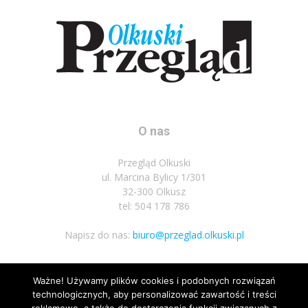
O nas
Przegląd Olkuski
ul. Marcina Bylicy 1/301
32-300 Olkusz
tel: 504 178 786
Napisz do nas:
biuro@przeglad.olkuski.pl
Ważne! Używamy plików cookies i podobnych rozwiązań
Podążaj za nami
technologicznych, aby personalizować zawartość i treści