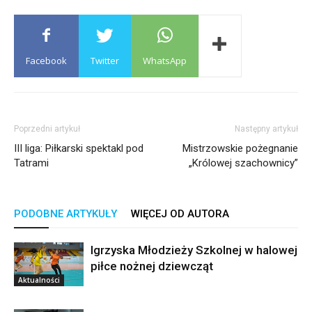
Facebook
Twitter
WhatsApp
Poprzedni artykuł
Następny artykuł
III liga: Piłkarski spektakl pod
Mistrzowskie pożegnanie
Tatrami
„Królowej szachownicy”
PODOBNE ARTYKUŁY
WIĘCEJ OD AUTORA
Igrzyska Młodzieży Szkolnej w halowej
piłce nożnej dziewcząt
Aktualności