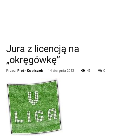
Jura z licencją na
„okręgówkę”
Przez
Piotr Kubiczek
-
14 sierpnia 2013
49
0