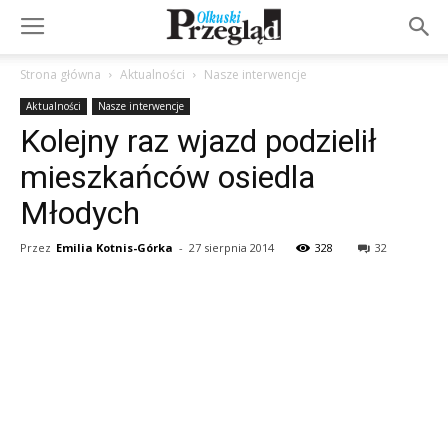
Strona główna
Aktualności
Nasze interwencje
Aktualności
Nasze interwencje
Kolejny raz wjazd podzielił
mieszkańców osiedla
Młodych
Przez
Emilia Kotnis-Górka
-
27 sierpnia 2014
328
32