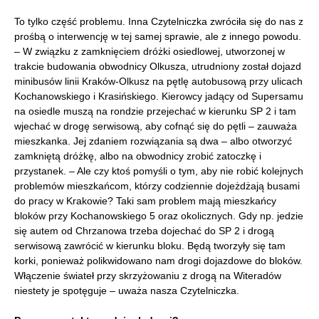
To tylko część problemu. Inna Czytelniczka zwróciła się do nas z
prośbą o interwencję w tej samej sprawie, ale z innego powodu.
– W związku z zamknięciem dróżki osiedlowej, utworzonej w
trakcie budowania obwodnicy Olkusza, utrudniony został dojazd
minibusów linii Kraków-Olkusz na pętlę autobusową przy ulicach
Kochanowskiego i Krasińskiego. Kierowcy jadący od Supersamu
na osiedle muszą na rondzie przejechać w kierunku SP 2 i tam
wjechać w drogę serwisową, aby cofnąć się do pętli – zauważa
mieszkanka. Jej zdaniem rozwiązania są dwa – albo otworzyć
zamkniętą dróżkę, albo na obwodnicy zrobić zatoczkę i
przystanek. – Ale czy ktoś pomyśli o tym, aby nie robić kolejnych
problemów mieszkańcom, którzy codziennie dojeżdżają busami
do pracy w Krakowie? Taki sam problem mają mieszkańcy
bloków przy Kochanowskiego 5 oraz okolicznych. Gdy np. jedzie
się autem od Chrzanowa trzeba dojechać do SP 2 i drogą
serwisową zawrócić w kierunku bloku. Będą tworzyły się tam
korki, ponieważ polikwidowano nam drogi dojazdowe do bloków.
Włączenie świateł przy skrzyżowaniu z drogą na Witeradów
niestety je spotęguje – uważa nasza Czytelniczka.