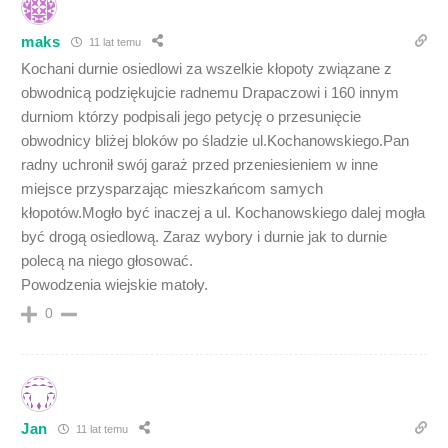
maks
11 lat temu
Kochani durnie osiedlowi za wszelkie kłopoty związane z
obwodnicą podziękujcie radnemu Drapaczowi i 160 innym
durniom którzy podpisali jego petycję o przesunięcie
obwodnicy bliżej bloków po śladzie ul.Kochanowskiego.Pan
radny uchronił swój garaż przed przeniesieniem w inne
miejsce przysparzając mieszkańcom samych
kłopotów.Mogło być inaczej a ul. Kochanowskiego dalej mogła
być drogą osiedlową. Zaraz wybory i durnie jak to durnie
polecą na niego głosować.
Powodzenia wiejskie matoły.
0
Jan
11 lat temu