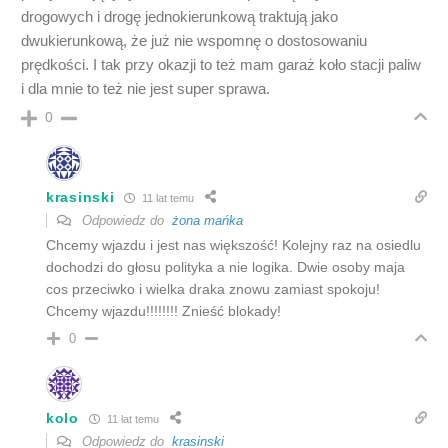
drogowych i drogę jednokierunkową traktują jako
dwukierunkową, że już nie wspomnę o dostosowaniu
prędkości. I tak przy okazji to też mam garaż koło stacji paliw
i dla mnie to też nie jest super sprawa.
0
krasinski
11 lat temu
Odpowiedz do
żona mańka
Chcemy wjazdu i jest nas większość! Kolejny raz na osiedlu
dochodzi do głosu polityka a nie logika. Dwie osoby maja
cos przeciwko i wielka draka znowu zamiast spokoju!
Chcemy wjazdu!!!!!!!! Znieść blokady!
0
kolo
11 lat temu
Odpowiedz do
krasinski