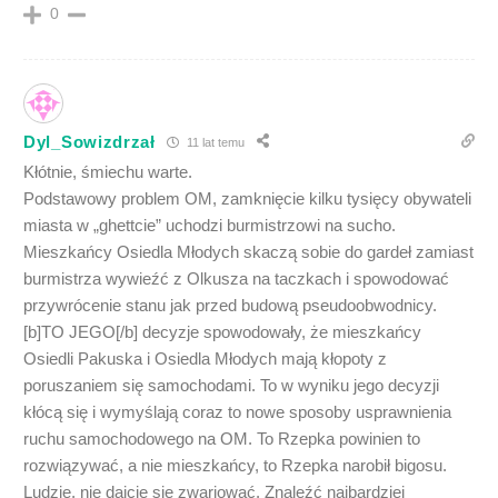
0
Dyl_Sowizdrzał
11 lat temu
Kłótnie, śmiechu warte.
Podstawowy problem OM, zamknięcie kilku tysięcy obywateli
miasta w „ghettcie” uchodzi burmistrzowi na sucho.
Mieszkańcy Osiedla Młodych skaczą sobie do gardeł zamiast
burmistrza wywieźć z Olkusza na taczkach i spowodować
przywrócenie stanu jak przed budową pseudoobwodnicy.
[b]TO JEGO[/b] decyzje spowodowały, że mieszkańcy
Osiedli Pakuska i Osiedla Młodych mają kłopoty z
poruszaniem się samochodami. To w wyniku jego decyzji
kłócą się i wymyślają coraz to nowe sposoby usprawnienia
ruchu samochodowego na OM. To Rzepka powinien to
rozwiązywać, a nie mieszkańcy, to Rzepka narobił bigosu.
Ludzie, nie dajcie się zwariować. Znaleźć najbardziej