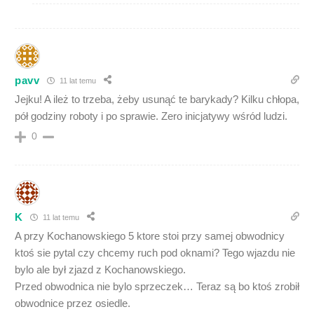
pavv
11 lat temu
Jejku! A ileż to trzeba, żeby usunąć te barykady? Kilku chłopa,
pół godziny roboty i po sprawie. Zero inicjatywy wśród ludzi.
0
K
11 lat temu
A przy Kochanowskiego 5 ktore stoi przy samej obwodnicy
ktoś sie pytal czy chcemy ruch pod oknami? Tego wjazdu nie
bylo ale był zjazd z Kochanowskiego.
Przed obwodnica nie bylo sprzeczek… Teraz są bo ktoś zrobił
obwodnice przez osiedle.