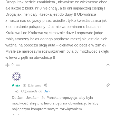
Droga i tak bedzie zamkinieta , nieważne ze wiekszosc chce ,
ale ludzie z bloku nr 8 nie chcą , a to oni najbardziej cierpią !
Droga jak i ten caly Rzepka jest do dupy !! Obwodnica
zmusza nas do jazdy przez osiedle , tylko kwestia czasu jak
ktos zostanie potrącony ! Juz nie wspominam o busach z
Krakowa i do Krakowa są strasznie duze i naprawde jadąc
robią straszny hałas do tego prędkosc raczej nie jest dla nich
ważna, na poboczu stoją auta – ciekawe co bedzie w zimie?
Mysle ze najlepszym rozwiązaniem byla by możliwość skrętu
w lewo z pętli na obwodnicę !!
0
Ania
11 lat temu
Odpowiedz do
Jan
Do Jan: Uważam, że Pańska propozycja, aby była
możliwość skrętu w lewo z pętli na obwodnicę, byłaby
najlepszym kompromisowym rozwiązaniem.