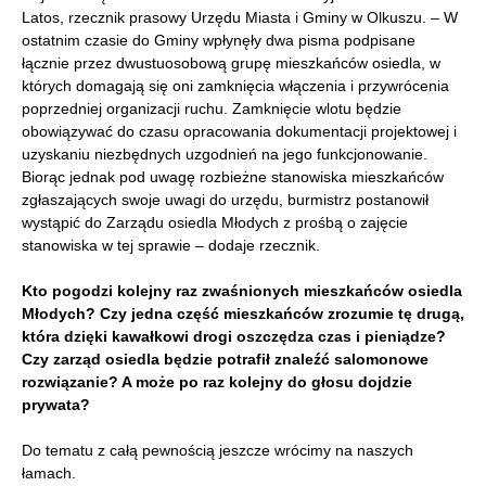
Latos, rzecznik prasowy Urzędu Miasta i Gminy w Olkuszu. – W
ostatnim czasie do Gminy wpłynęły dwa pisma podpisane
łącznie przez dwustuosobową grupę mieszkańców osiedla, w
których domagają się oni zamknięcia włączenia i przywrócenia
poprzedniej organizacji ruchu. Zamknięcie wlotu będzie
obowiązywać do czasu opracowania dokumentacji projektowej i
uzyskaniu niezbędnych uzgodnień na jego funkcjonowanie.
Biorąc jednak pod uwagę rozbieżne stanowiska mieszkańców
zgłaszających swoje uwagi do urzędu, burmistrz postanowił
wystąpić do Zarządu osiedla Młodych z prośbą o zajęcie
stanowiska w tej sprawie – dodaje rzecznik.
Kto pogodzi kolejny raz zwaśnionych mieszkańców osiedla
Młodych? Czy jedna część mieszkańców zrozumie tę drugą,
która dzięki kawałkowi drogi oszczędza czas i pieniądze?
Czy zarząd osiedla będzie potrafił znaleźć salomonowe
rozwiązanie? A może po raz kolejny do głosu dojdzie
prywata?
Do tematu z całą pewnością jeszcze wrócimy na naszych
łamach.