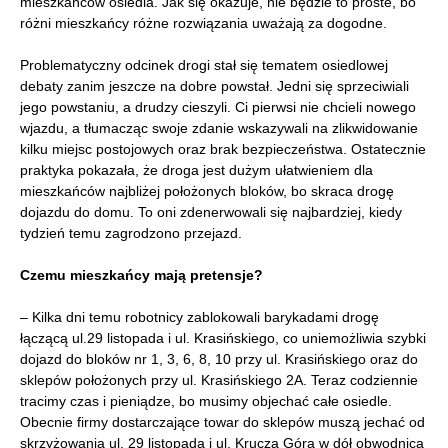
mieszkańców osiedla. Jak się okazuje, nie będzie to proste, bo
różni mieszkańcy różne rozwiązania uważają za dogodne.
Problematyczny odcinek drogi stał się tematem osiedlowej
debaty zanim jeszcze na dobre powstał. Jedni się sprzeciwiali
jego powstaniu, a drudzy cieszyli. Ci pierwsi nie chcieli nowego
wjazdu, a tłumacząc swoje zdanie wskazywali na zlikwidowanie
kilku miejsc postojowych oraz brak bezpieczeństwa. Ostatecznie
praktyka pokazała, że droga jest dużym ułatwieniem dla
mieszkańców najbliżej położonych bloków, bo skraca drogę
dojazdu do domu. To oni zdenerwowali się najbardziej, kiedy
tydzień temu zagrodzono przejazd.
Czemu mieszkańcy mają pretensje?
– Kilka dni temu robotnicy zablokowali barykadami drogę
łączącą ul.29 listopada i ul. Krasińskiego, co uniemożliwia szybki
dojazd do bloków nr 1, 3, 6, 8, 10 przy ul. Krasińskiego oraz do
sklepów położonych przy ul. Krasińskiego 2A. Teraz codziennie
tracimy czas i pieniądze, bo musimy objechać całe osiedle.
Obecnie firmy dostarczające towar do sklepów muszą jechać od
skrzyżowania ul. 29 listopada i ul. Krucza Góra w dół obwodnicą