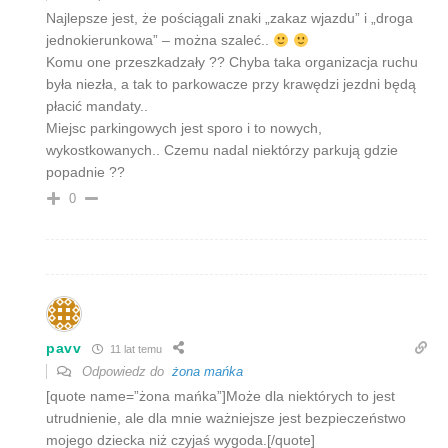
Najlepsze jest, że pościągali znaki „zakaz wjazdu” i „droga
jednokierunkowa” – można szaleć..
Komu one przeszkadzały ?? Chyba taka organizacja ruchu
była niezła, a tak to parkowacze przy krawędzi jezdni będą
płacić mandaty..
Miejsc parkingowych jest sporo i to nowych,
wykostkowanych.. Czemu nadal niektórzy parkują gdzie
popadnie ??
0
pavv
11 lat temu
Odpowiedz do
żona mańka
[quote name=”żona mańka”]Może dla niektórych to jest
utrudnienie, ale dla mnie ważniejsze jest bezpieczeństwo
mojego dziecka niż czyjaś wygoda.[/quote]