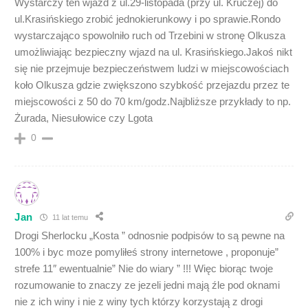
Wystarczy ten wjazd z ul.29-listopada (przy ul. Kruczej) do
ul.Krasińskiego zrobić jednokierunkowy i po sprawie.Rondo
wystarczająco spowolniło ruch od Trzebini w stronę Olkusza
umożliwiając bezpieczny wjazd na ul. Krasińskiego.Jakoś nikt
się nie przejmuje bezpieczeństwem ludzi w miejscowościach
koło Olkusza gdzie zwiększono szybkość przejazdu przez te
miejscowości z 50 do 70 km/godz.Najbliższe przykłady to np.
Żurada, Niesułowice czy Lgota
0
Jan
11 lat temu
Drogi Sherlocku „Kosta ” odnosnie podpisów to są pewne na
100% i byc moze pomyliłeś strony internetowe , proponuje”
strefe 11″ ewentualnie” Nie do wiary ” !!! Więc biorąc twoje
rozumowanie to znaczy ze jezeli jedni mają źle pod oknami
nie z ich winy i nie z winy tych którzy korzystają z drogi