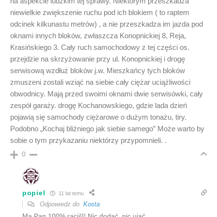
na aspekcie ludzkim tej sprawy. Niektórym przeszkadza
niewielkie zwiększenie ruchu pod ich blokiem ( to raptem
odcinek kilkunastu metrów) , a nie przeszkadza im jazda pod
oknami innych bloków, zwłaszcza Konopnickiej 8, Reja,
Krasińskiego 3. Cały ruch samochodowy z tej części os.
przejdzie na skrzyżowanie przy ul. Konopnickiej i drogę
serwisową wzdłuż bloków j.w. Mieszkańcy tych bloków
zmuszeni zostali wziąć na siebie cały ciężar uciążliwości
obwodnicy. Mają przed swoimi oknami dwie serwisówki, cały
zespół garaży. drogę Kochanowskiego, gdzie lada dzień
pojawią się samochody ciężarowe o dużym tonażu, tiry.
Podobno „Kochaj bliźniego jak siebie samego” Może warto by
sobie o tym przykazaniu niektórzy przypomnieli. .
0
popiel
11 lat temu
Odpowiedz do
Kosta
Ma Pan 100% racji!!! Nic dodać, nic ująć.