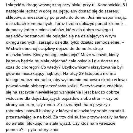
i skręcić w drogę wewnętrzną przy bloku przy ul. Konopnickiej 8 i
następnie jechać w górę na pętlę, aby dostać się do szeregu
sklepów, a mieszkańcy po prostu do domu. Już nie wspominając
o służbach komunalnych. Teraz trzeba doliczyć ponad kilometr –
tłumaczy jeden z mieszkańców, który dla dobra swojego i
sąsiadów postanowił nie oglądać się na działających w tym
okręgu radnych i zarządu osiedla, tylko działać samodzielnie. –
W chwili obecnej uciążliwy dojazd do domu frustruje
mieszkańców. Kiedy nastąpi eskalacja? Może w chwili, kiedy
karetka będzie musiała objechać całe osiedle i nie dotrze na
czas do chorego? Co wtedy? Użytkownikami skrzyżowania byli
głownie mieszkający najbliżej. Na ulicy 29 listopada nie ma
takiego natężenia ruchu, aby wykonanie manewru skrętu w lewo
powodowało niebezpieczeństwo kolizji. Skrzyżowanie znajduje
się na szczycie niewielkiego wzniesienia i jest bardzo dobrze
widoczne dla dojeżdżających pojazdów z obu stron – czy od
strony centrum, czy ronda. Z nieznanych nam przyczyn
robotnicy ustawili blokady, z którymi mieszkańcy sobie poradzili
przestawiając je na boki. Za trzy dni służby przytwierdziły bariery
do asfaltu, blokując na stałe wjazd. Czy ktoś nam wreszcie
pomoże? – pyta retorycznie.