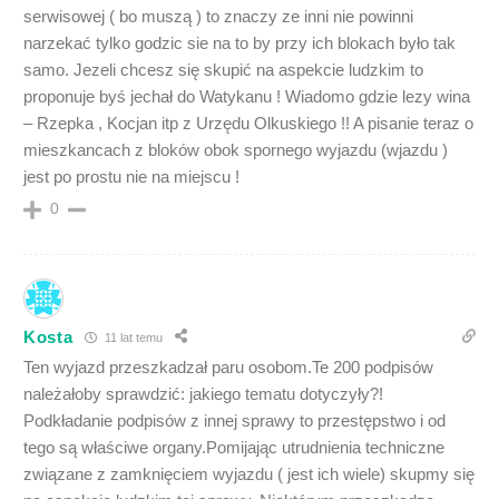
serwisowej ( bo muszą ) to znaczy ze inni nie powinni
narzekać tylko godzic sie na to by przy ich blokach było tak
samo. Jezeli chcesz się skupić na aspekcie ludzkim to
proponuje byś jechał do Watykanu ! Wiadomo gdzie lezy wina
– Rzepka , Kocjan itp z Urzędu Olkuskiego !! A pisanie teraz o
mieszkancach z bloków obok spornego wyjazdu (wjazdu )
jest po prostu nie na miejscu !
0
Kosta
11 lat temu
Ten wyjazd przeszkadzał paru osobom.Te 200 podpisów
należałoby sprawdzić: jakiego tematu dotyczyły?!
Podkładanie podpisów z innej sprawy to przestępstwo i od
tego są właściwe organy.Pomijając utrudnienia techniczne
związane z zamknięciem wyjazdu ( jest ich wiele) skupmy się