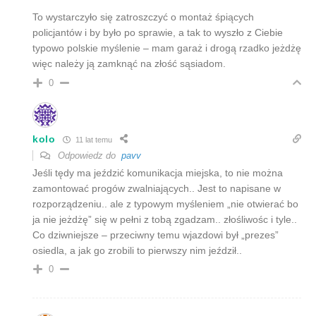
To wystarczyło się zatroszczyć o montaż śpiących
policjantów i by było po sprawie, a tak to wyszło z Ciebie
typowo polskie myślenie – mam garaż i drogą rzadko jeżdżę
więc należy ją zamknąć na złość sąsiadom.
0
kolo
11 lat temu
Odpowiedz do
pavv
Jeśli tędy ma jeździć komunikacja miejska, to nie można
zamontować progów zwalniających.. Jest to napisane w
rozporządzeniu.. ale z typowym myśleniem „nie otwierać bo
ja nie jeżdżę” się w pełni z tobą zgadzam.. złośliwośc i tyle..
Co dziwniejsze – przeciwny temu wjazdowi był „prezes”
osiedla, a jak go zrobili to pierwszy nim jeździł..
0