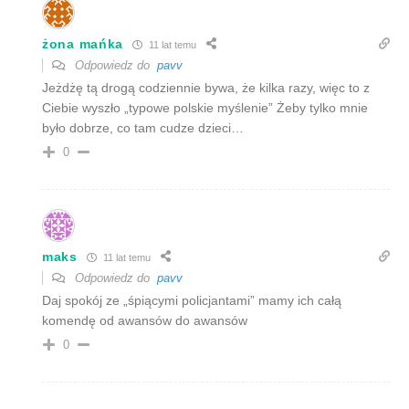
żona mańka
11 lat temu
Odpowiedz do
pavv
Jeżdżę tą drogą codziennie bywa, że kilka razy, więc to z
Ciebie wyszło „typowe polskie myślenie” Żeby tylko mnie
było dobrze, co tam cudze dzieci…
0
maks
11 lat temu
Odpowiedz do
pavv
Daj spokój ze „śpiącymi policjantami” mamy ich całą
komendę od awansów do awansów
0