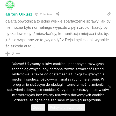
ah ten Olkusz
11 lat temu
cała ta obwodnica to jedno wielkie spartaczenie sprawy. jak by
nie można było normalnego wyjazdu z pętli zrobić i każdy by
był zadowolony ;/ mieszkańcy, komunikacja miejsca i służby.
już nie wspomnę że te „wyjazdy” z Reja i pętli są tak wysokie
że szkoda auta…
0
Ważne! Używamy plików cookies i podobnych rozwiązań
technologicznych, aby personalizować zawartość i treści
reklamowe, a także do dostarczenia funkcji związanych z
mediami społecznościowymi i analizy ruchu na stronie. W
dupki
11 lat temu
programie służącym do obsługi internetu można zmienić
ustawienia dotyczące cookies.Korzystanie z naszych serwisów
tak mi sie wlasnie wydaje ze ten koles co zebral podpisy o
internetowych bez zmiany ustawień dotyczących cookies
parking ( pamietam wtedy juz parkingi byly w trakcie budowy)
32
oznacza, że będą one zapisane w pamięci urządzenia.
wiec ewidentnie widac ze to polityka (grzegorz lipinski zbieral
Zgoda
Polityka prywatności
podpisy masz napisane w drugim artykule link na koncu tego)
czy jak mu tam, teraz powinien ladnie przeprosic bo wszyscy