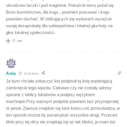
ubrudzone taczki i pod magistrat. Pokażcie temu pożal się
Boże burmistrzowi, dla kogo , powinien pracować i kogo
powinien słuchać. W zbliżających się wyborach wyraźcie
swoją dezaprobatę dla sobiepaństwa i totalnej głuchoty na
głos lokalnej społeczności.
0
Ania
11 lat temu
Ja bym chciała zobaczyć kto podpisał tą listę popierającą
zamknięcie tego wjazdu. Ciekawe czy nie zostały adresy
spisane z tablicy lokatorów a podpisy wężykiem
machnięte.Przy ważnym podpisie powinien być przynajmniej
nr pesel. Zawsze znajdzie się ktoś komu coś przeszkadza, w
ten sposób można by pozamykać wszystkie drogi. Przecież
bloki przy tej ulicy nie znajdują się aż tak blisko, ja mam tez