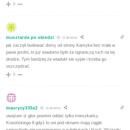
0
musztarda po obiedzi
11 lat temu
jak zaczęli budować domy od strony Kamyka bez mała w
pasie jezdni, to juz wiadomo było że ograniczą ruch na tej
drodze. Tym bardziej że wiadukt sie sypie i trzeba go
oszczędzać.
0
maurycy333a2
11 lat temu
uważam iż głos powinni oddać tylko mieszkańcy
Krasińskiego 8 gdyż to oni pod oknami mają ciągle
samochody nie wspominając o autobusach i tirach. Wyjazdu