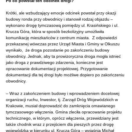
Po co powstał ten odcinek drogi?
Krótki, ale wzbudzający emocje odcinek powstał przy okazji
budowy ronda przy obwodnicy i stanowił rodzaj objazdu –
wykonano drogę tymczasową pomiędzy ul. Krasińskiego i ul.
Krucza Góra, która w sposób bezkolizyjny umożliwiła
komunikację mieszkańców z centrum miasta. Z odpowiedzi
przekazanej wówczas przez Urząd Miasta i Gminy w Olkuszu
wynikało, że droga pozostanie po zakończeniu budowy
obwodnicy. Jednak, aby ta prowizoryczna droga mogła istnieć
jako droga z prawdziwego zdarzenia, konieczne jest
opracowanie dokumentacji projektowej. Przygotowanie
dokumentacji dla tej drogi było możliwe dopiero po zakończeniu
obwodnicy.
– Wraz z zakończeniem budowy i wprowadzeniem docelowej
organizacji ruchu, Inwestor, tj. Zarząd Dróg Wojewódzkich w
Krakowie, musiał doprowadzić do zamknięcia omawianego
tymczasowego włączenia. Gmina zleciła opracowanie projektu
technicznego, w którym, oprócz włączenia, przewidziany jest
także chodnik wraz z przejściem dla pieszych przez drogę
wojewódzką w kierunku ul. Krucza Góra – wyjaśnia Michał