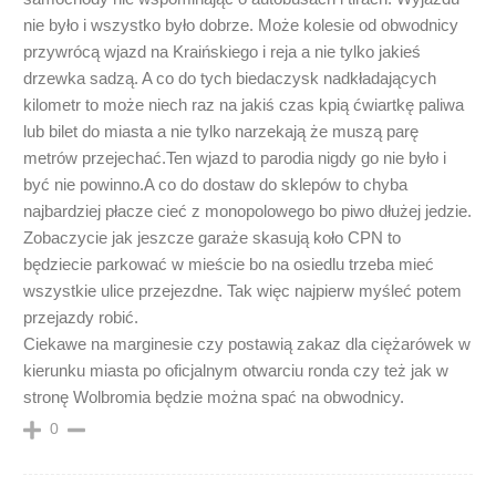
nie było i wszystko było dobrze. Może kolesie od obwodnicy
przywrócą wjazd na Kraińskiego i reja a nie tylko jakieś
drzewka sadzą. A co do tych biedaczysk nadkładających
kilometr to może niech raz na jakiś czas kpią ćwiartkę paliwa
lub bilet do miasta a nie tylko narzekają że muszą parę
metrów przejechać.Ten wjazd to parodia nigdy go nie było i
być nie powinno.A co do dostaw do sklepów to chyba
najbardziej płacze cieć z monopolowego bo piwo dłużej jedzie.
Zobaczycie jak jeszcze garaże skasują koło CPN to
będziecie parkować w mieście bo na osiedlu trzeba mieć
wszystkie ulice przejezdne. Tak więc najpierw myśleć potem
przejazdy robić.
Ciekawe na marginesie czy postawią zakaz dla ciężarówek w
kierunku miasta po oficjalnym otwarciu ronda czy też jak w
stronę Wolbromia będzie można spać na obwodnicy.
0