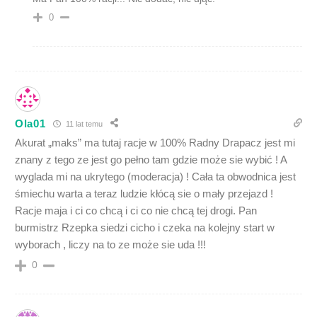
0
Ola01
11 lat temu
Akurat „maks” ma tutaj racje w 100% Radny Drapacz jest mi
znany z tego ze jest go pełno tam gdzie może sie wybić ! A
wyglada mi na ukrytego (moderacja) ! Cała ta obwodnica jest
śmiechu warta a teraz ludzie kłócą sie o mały przejazd !
Racje maja i ci co chcą i ci co nie chcą tej drogi. Pan
burmistrz Rzepka siedzi cicho i czeka na kolejny start w
wyborach , liczy na to ze może sie uda !!!
0