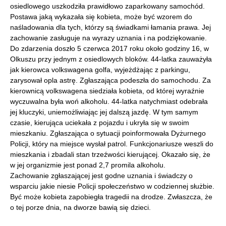
osiedlowego uszkodziła prawidłowo zaparkowany samochód.
Postawa jaką wykazała się kobieta, może być wzorem do
naśladowania dla tych, którzy są świadkami łamania prawa. Jej
zachowanie zasługuje na wyrazy uznania i na podziękowanie.
Do zdarzenia doszło 5 czerwca 2017 roku około godziny 16, w
Olkuszu przy jednym z osiedlowych bloków. 44-latka zauważyła
jak kierowca volkswagena golfa, wyjeżdżając z parkingu,
zarysował opla astrę. Zgłaszająca podeszła do samochodu. Za
kierownicą volkswagena siedziała kobieta, od której wyraźnie
wyczuwalna była woń alkoholu. 44-latka natychmiast odebrała
jej kluczyki, uniemożliwiając jej dalszą jazdę. W tym samym
czasie, kierująca uciekała z pojazdu i ukryła się w swoim
mieszkaniu. Zgłaszająca o sytuacji poinformowała Dyżurnego
Policji, który na miejsce wysłał patrol. Funkcjonariusze weszli do
mieszkania i zbadali stan trzeźwości kierującej. Okazało się, że
w jej organizmie jest ponad 2,7 promila alkoholu.
Zachowanie zgłaszającej jest godne uznania i świadczy o
wsparciu jakie niesie Policji społeczeństwo w codziennej służbie.
Być może kobieta zapobiegła tragedii na drodze. Zwłaszcza, że
o tej porze dnia, na dworze bawią się dzieci.