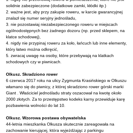
solidnie zabezpieczone (dodatkowe zamki, kłódki itp.)
2. ważne jest, aby przy zakupie roweru, w karcie gwarancyjnej
znalazł się numer seryjny jednośladu,
3. nie pozostawiaj niezabezpieczonego roweru w miejscach
ogólnodostępnych bez żadnego dozoru (np. przed sklepem, na
klatce schodowej),
4. nigdy nie przypinaj roweru za koło, łańcuch lub inne elementy,
który łatwo można odkręcić,
5. zwracaj uwagę na osoby, które przebywają na klatkach
schodowych czy w piwnicach.
Olkusz. Skradziono rower
6 czerwca 2017 roku na ulicy Zygmunta Krasińskiego w Olkuszu
włamano się do piwnicy, z której skradziono rower górski marki
Giant . Właściciel jednośladu straty oszacował na kwotę około
2000 złotych. Za to przestępstwo kodeks karny przewiduje karę
pozbawienia wolności do lat 10.
Olkusz. Wzorowa postawa obywatelska
44-letnia mieszkanka Olkusza skutecznie zareagowała na
zachowanie kierującej, która wyjeżdżając z parkingu