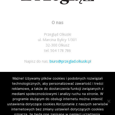
O nas
Przegląd Olkuski
ul. Marcina Bylicy 1/301
32-300 Olkusz
tel: 504 178 786
Napisz do nas:
biuro@przeglad.olkuski.pl
Ważne! Używamy plików cookies i podobnych rozwiązań
Podążaj za nami
technologicznych, aby personalizować zawartość i treści
reklamowe, a także do dostarczenia funkcji związanych z
mediami społecznościowymi i analizy ruchu na stronie. W
programie służącym do obsługi internetu można zmienić
ustawienia dotyczące cookies.Korzystanie z naszych serwisów
internetowych bez zmiany ustawień dotyczących cookies
2
oznacza, że będą one zapisane w pamięci urządzenia.
Nota prawna
Polityka prywatnosci
Kariera
Regulamin