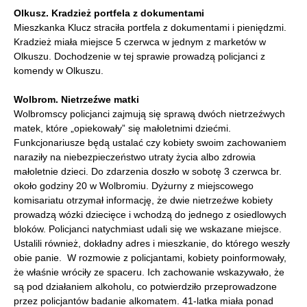
Olkusz. Kradzież portfela z dokumentami
Mieszkanka Klucz straciła portfela z dokumentami i pieniędzmi.
Kradzież miała miejsce 5 czerwca w jednym z marketów w
Olkuszu. Dochodzenie w tej sprawie prowadzą policjanci z
komendy w Olkuszu.
Wolbrom. Nietrzeźwe matki
Wolbromscy policjanci zajmują się sprawą dwóch nietrzeźwych
matek, które „opiekowały” się małoletnimi dziećmi.
Funkcjonariusze będą ustalać czy kobiety swoim zachowaniem
naraziły na niebezpieczeństwo utraty życia albo zdrowia
małoletnie dzieci. Do zdarzenia doszło w sobotę 3 czerwca br.
około godziny 20 w Wolbromiu. Dyżurny z miejscowego
komisariatu otrzymał informację, że dwie nietrzeźwe kobiety
prowadzą wózki dziecięce i wchodzą do jednego z osiedlowych
bloków. Policjanci natychmiast udali się we wskazane miejsce.
Ustalili również, dokładny adres i mieszkanie, do którego weszły
obie panie. W rozmowie z policjantami, kobiety poinformowały,
że właśnie wróciły ze spaceru. Ich zachowanie wskazywało, że
są pod działaniem alkoholu, co potwierdziło przeprowadzone
przez policjantów badanie alkomatem. 41-latka miała ponad