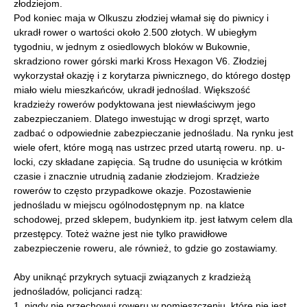
złodziejom.
Pod koniec maja w Olkuszu złodziej włamał się do piwnicy i
ukradł rower o wartości około 2.500 złotych. W ubiegłym
tygodniu, w jednym z osiedlowych bloków w Bukownie,
skradziono rower górski marki Kross Hexagon V6. Złodziej
wykorzystał okazję i z korytarza piwnicznego, do którego dostęp
miało wielu mieszkańców, ukradł jednoślad. Większość
kradzieży rowerów podyktowana jest niewłaściwym jego
zabezpieczaniem. Dlatego inwestując w drogi sprzęt, warto
zadbać o odpowiednie zabezpieczanie jednośladu. Na rynku jest
wiele ofert, które mogą nas ustrzec przed utartą roweru. np. u-
locki, czy składane zapięcia. Są trudne do usunięcia w krótkim
czasie i znacznie utrudnią zadanie złodziejom. Kradzieże
rowerów to często przypadkowe okazje. Pozostawienie
jednośladu w miejscu ogólnodostępnym np. na klatce
schodowej, przed sklepem, budynkiem itp. jest łatwym celem dla
przestępcy. Toteż ważne jest nie tylko prawidłowe
zabezpieczenie roweru, ale również, to gdzie go zostawiamy.
Aby uniknąć przykrych sytuacji związanych z kradzieżą
jednośladów, policjanci radzą:
1. nigdy nie przechowuj roweru w pomieszczeniu, które nie jest