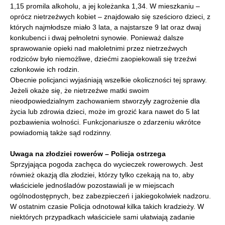
1,15 promila alkoholu, a jej koleżanka 1,34. W mieszkaniu –
oprócz nietrzeźwych kobiet – znajdowało się sześcioro dzieci, z
których najmłodsze miało 3 lata, a najstarsze 9 lat oraz dwaj
konkubenci i dwaj pełnoletni synowie. Ponieważ dalsze
sprawowanie opieki nad małoletnimi przez nietrzeźwych
rodziców było niemożliwe, dziećmi zaopiekowali się trzeźwi
członkowie ich rodzin.
Obecnie policjanci wyjaśniają wszelkie okoliczności tej sprawy.
Jeżeli okaże się, że nietrzeźwe matki swoim
nieodpowiedzialnym zachowaniem stworzyły zagrożenie dla
życia lub zdrowia dzieci, może im grozić kara nawet do 5 lat
pozbawienia wolności. Funkcjonariusze o zdarzeniu wkrótce
powiadomią także sąd rodzinny.
Uwaga na złodziei rowerów – Policja ostrzega
Sprzyjająca pogoda zachęca do wycieczek rowerowych. Jest
również okazją dla złodziei, którzy tylko czekają na to, aby
właściciele jednośladów pozostawiali je w miejscach
ogólnodostępnych, bez zabezpieczeń i jakiegokolwiek nadzoru.
W ostatnim czasie Policja odnotował kilka takich kradzieży. W
niektórych przypadkach właściciele sami ułatwiają zadanie