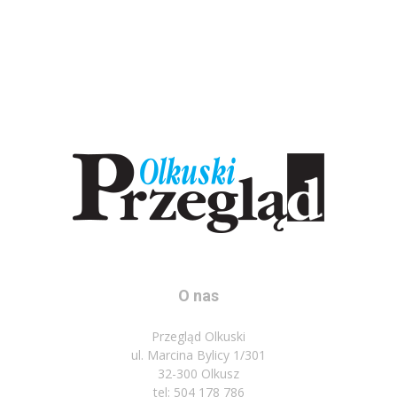
O nas
Przegląd Olkuski
ul. Marcina Bylicy 1/301
32-300 Olkusz
tel: 504 178 786