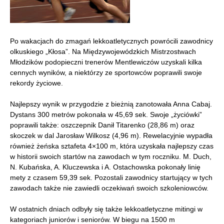
Po wakacjach do zmagań lekkoatletycznych powrócili zawodnicy
olkuskiego „Kłosa”. Na Międzywojewódzkich Mistrzostwach
Młodzików podopieczni trenerów Mentlewiczów uzyskali kilka
cennych wyników, a niektórzy ze sportowców poprawili swoje
rekordy życiowe.
Najlepszy wynik w przygodzie z bieżnią zanotowała Anna Cabaj.
Dystans 300 metrów pokonała w 45,69 sek. Swoje „życiówki”
poprawili także: oszczepnik Danił Titarenko (28,86 m) oraz
skoczek w dal Jarosław Wilkosz (4,96 m). Rewelacyjnie wypadła
również żeńska sztafeta 4×100 m, która uzyskała najlepszy czas
w historii swoich startów na zawodach w tym roczniku. M. Duch,
N. Kubańska, A. Kluczewska i A. Ostachowska pokonały linię
mety z czasem 59,39 sek. Pozostali zawodnicy startujący w tych
zawodach także nie zawiedli oczekiwań swoich szkoleniowców.
W ostatnich dniach odbyły się także lekkoatletyczne mitingi w
kategoriach juniorów i seniorów. W biegu na 1500 m