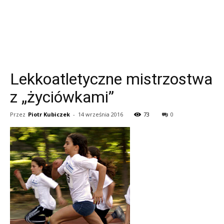
Lekkoatletyczne mistrzostwa
z „życiówkami”
Przez
Piotr Kubiczek
-
14 września 2016
73
0