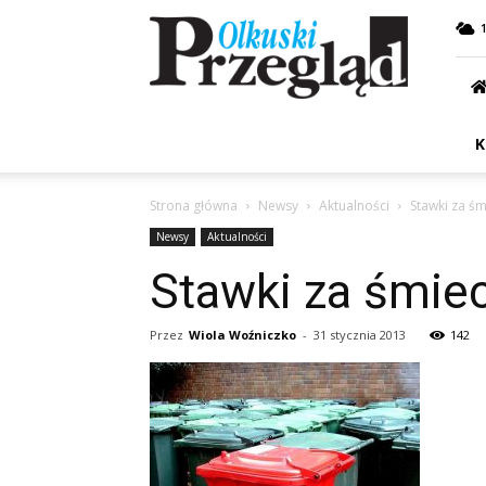
Przegląd
Olkuski
K
Strona główna
Newsy
Aktualności
Stawki za ś
Newsy
Aktualności
Stawki za śmie
Przez
Wiola Woźniczko
-
31 stycznia 2013
142