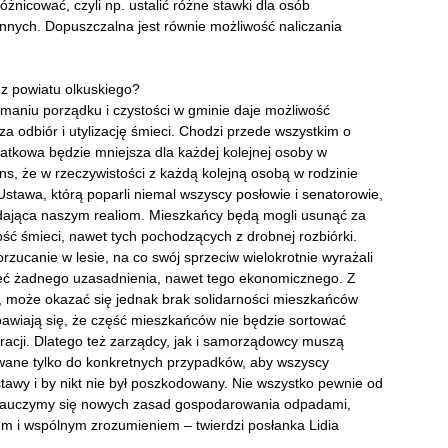
żnicować, czyli np. ustalić różne stawki dla osób
nnych. Dopuszczalna jest równie możliwość naliczania
z powiatu olkuskiego?
ymaniu porządku i czystości w gminie daje możliwość
a odbiór i utylizację śmieci. Chodzi przede wszystkim o
atkowa będzie mniejsza dla każdej kolejnej osoby w
, że w rzeczywistości z każdą kolejną osobą w rodzinie
Ustawa, którą poparli niemal wszyscy posłowie i senatorowie,
dająca naszym realiom.
Mieszkańcy będą mogli usunąć za
ść śmieci, nawet tych pochodzących z drobnej rozbiórki.
orzucanie w lesie, na co swój sprzeciw wielokrotnie wyrażali
mieć żadnego uzasadnienia, nawet tego ekonomicznego.
Z
, może okazać się jednak brak solidarności mieszkańców
bawiają się, że część mieszkańców nie będzie sortować
racji. Dlatego też zarządcy, jak i samorządowcy muszą
wane tylko do konkretnych przypadków, aby wszyscy
tawy i by nikt nie był poszkodowany. Nie wszystko pewnie od
m nauczymy się nowych zasad gospodarowania odpadami,
em i wspólnym zrozumieniem – twierdzi posłanka Lidia