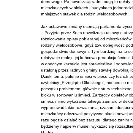
domowego. Po nowelizacji radni mogą te opłaty ró
mieszkających w blokach i budynkach jednorodzi
mniejszych stawek dla rodzin wieloosobowych.
Jak ustawowe zmiany oceniają parlamentarzyści 
– Przyjęta przez Sejm nowelizacja ustawy o utrz
różnicowania opłaty pobieranej od mieszkańców z
rodziny wieloosobowe, gdyż tzw. dolegliwość pod
gospodarstwie domowym. Tym bardziej ma to sens
relatywnie maleje jej końcowa produkcja śmieci. 
w obecnym kształcie jest sprawiedliwa i odpowia
ustaloną przez radnych gminy stawkę dowolną ilo
Dzięki temu, palenie śmieci w piecu czy też ich p
czytelnicy „Przeglądu Olkuskiego”, nie będzie 
początku problemem, głównie natury technicznej
bloku w sortowaniu śmieci. Zarządcy obiektów o
śmieci, mimo wykazania takiego zamiaru w dekla
wypracować takie rozwiązania, czasami dostoso
mieszkańcy odczuwali pozytywne skutki nowej us
razu będzie działać bez zarzutu, dlatego zani
będziemy najpierw musieli wykazać się rozsądki
Gądek.