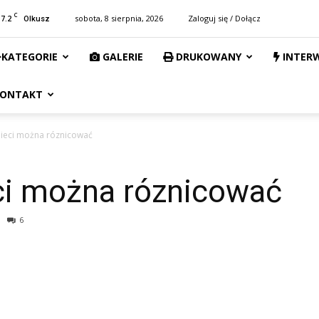
C
17.2
sobota, 8 sierpnia, 2026
Zaloguj się / Dołącz
Olkusz
KATEGORIE
GALERIE
DRUKOWANY
INTER
ONTAKT
mieci można róznicować
ci można róznicować
6