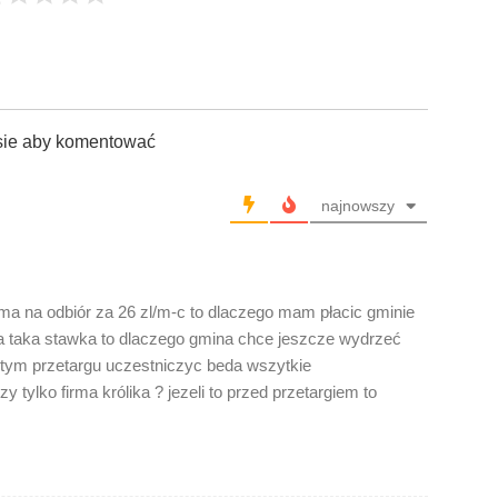
sie aby komentować
najnowszy
a na odbiór za 26 zl/m-c to dlaczego mam płacic gminie
aca taka stawka to dlaczego gmina chce jeszcze wydrzeć
 tym przetargu uczestniczyc beda wszytkie
ylko firma królika ? jezeli to przed przetargiem to