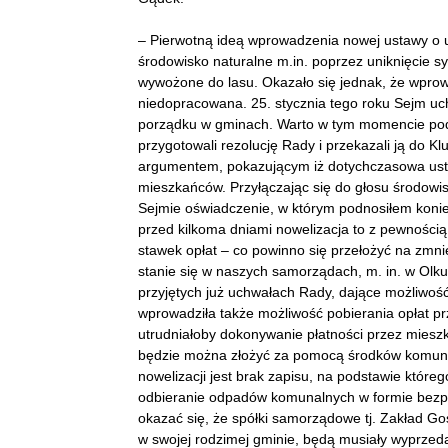
– Pierwotną ideą wprowadzenia nowej ustawy o u
środowisko naturalne m.in. poprzez uniknięcie syt
wywożone do lasu. Okazało się jednak, że wpro
niedopracowana. 25. stycznia tego roku Sejm uch
porządku w gminach. Warto w tym momencie pod
przygotowali rezolucję Rady i przekazali ją do 
argumentem, pokazującym iż dotychczasowa usta
mieszkańców. Przyłączając się do głosu środowi
Sejmie oświadczenie, w którym podnosiłem koni
przed kilkoma dniami nowelizacja to z pewności
stawek opłat – co powinno się przełożyć na zmnie
stanie się w naszych samorządach, m. in. w Olk
przyjętych już uchwałach Rady, dające możliwość 
wprowadziła także możliwość pobierania opłat pr
utrudniałoby dokonywanie płatności przez miesz
będzie można złożyć za pomocą środków komuni
nowelizacji jest brak zapisu, na podstawie któr
odbieranie odpadów komunalnych w formie bezpr
okazać się, że spółki samorządowe tj. Zakład Go
w swojej rodzimej gminie, będą musiały wyprzed