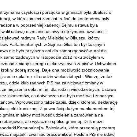
trzymaniu czystości i porządku w gminach była dbałość o
uacji, w której śmieci zamiast trafiać do kontenerów były
wadzona w poprzedniej kadencji Sejmu ustawa była
walił ustawę o zmianie ustawy o utrzymaniu czystości i
ziękować radnym Rady Miejskiej w Olkuszu, którzy
Klubów Parlamentarnych w Sejmie. Głos ten był kolejnym
wa nie była przyjazna ani dla samorządowców, ani dla
sk samorządowych w listopadzie 2012 roku złożyłem w
eczność zmiany szeregu niekorzystnych zapisów. Uchwalona
ą krok w dobrą stronę. Daje ona możliwość zróżnicowania
jszenie opłat np. dla rodzin wielodzietnych.
Wierzę, że tak
uszu, gdzie klub radnych PiS ma zainicjować zmiany w
zmniejszenia opłat m. in. dla rodzin wielodzietnych.
Ustawa
zez inkasentów, co dotychczas nie było możliwe i znacząco
kańców. Wprowadzono także zapis, dzięki któremu deklarację
kacji elektronicznej. Z pewnością dużym mankamentem tej
ego gmina miałaby możliwość udzielenia zamówienia na
zetargowej, ale wyłącznie spółce gminnej. Dziś może
spodarki Komunalnej w Bolesławiu, które przegrają przetarg
awać majątek i zwalniać pracowników. Posłom PiS nie udało