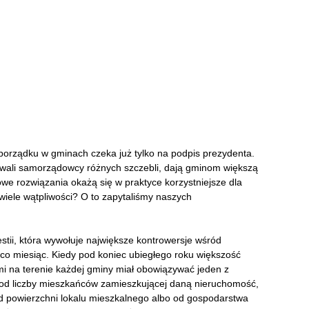
porządku w gminach czeka już tylko na podpis prezydenta.
owali samorządowcy różnych szczebli, dają gminom większą
owe rozwiązania okażą się w praktyce korzystniejsze dla
iele wątpliwości? O to zapytaliśmy naszych
ii, która wywołuje największe kontrowersje wśród
 co miesiąc. Kiedy pod koniec ubiegłego roku większość
i na terenie każdej
gminy miał obowiązywać
jeden
z
 od liczby mieszkańców zamieszkującej daną nieruchomość,
od powierzchni lokalu mieszkalnego albo od gospodarstwa