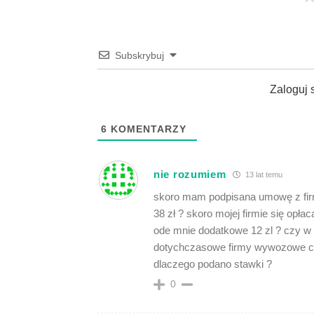
Subskrybuj
Zaloguj 
6
KOMENTARZY
nie rozumiem
13 lat temu
skoro mam podpisana umowę z firm
38 zł ? skoro mojej firmie się opł
ode mnie dodatkowe 12 zl ? czy w
dotychczasowe firmy wywozowe czy t
dlaczego podano stawki ?
0