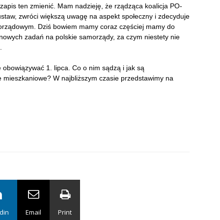
zapis ten zmienić. Mam nadzieję, że rządząca koalicja PO-
ustaw, zwróci większą uwagę na aspekt społeczny i zdecyduje
amorządowym. Dziś bowiem mamy coraz częściej mamy do
 nowych zadań na polskie samorządy, za czym niestety nie
.
bowiązywać 1. lipca. Co o nim sądzą i jak są
e mieszkaniowe? W najbliższym czasie przedstawimy na
din
Email
Print