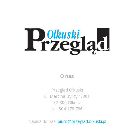
O nas
Przegląd Olkuski
ul. Marcina Bylicy 1/301
32-300 Olkusz
tel: 504 178 786
Napisz do nas:
biuro@przeglad.olkuski.pl