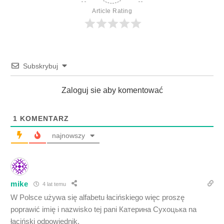
Article Rating
Subskrybuj
Zaloguj sie aby komentować
1
KOMENTARZ
najnowszy
mike
4 lat temu
W Polsce używa się alfabetu łacińskiego więc proszę
poprawić imię i nazwisko tej pani Катерина Сухоцька na
łaciński odpowiednik.