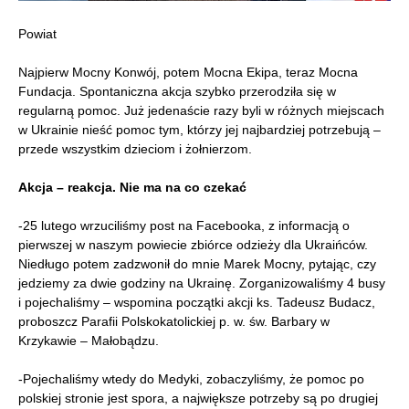
Powiat
Najpierw Mocny Konwój, potem Mocna Ekipa, teraz Mocna
Fundacja. Spontaniczna akcja szybko przerodziła się w
regularną pomoc. Już jedenaście razy byli w różnych miejscach
w Ukrainie nieść pomoc tym, którzy jej najbardziej potrzebują –
przede wszystkim dzieciom i żołnierzom.
Akcja – reakcja. Nie ma na co czekać
-25 lutego wrzuciliśmy post na Facebooka, z informacją o
pierwszej w naszym powiecie zbiórce odzieży dla Ukraińców.
Niedługo potem zadzwonił do mnie Marek Mocny, pytając, czy
jedziemy za dwie godziny na Ukrainę. Zorganizowaliśmy 4 busy
i pojechaliśmy – wspomina początki akcji ks. Tadeusz Budacz,
proboszcz Parafii Polskokatolickiej p. w. św. Barbary w
Krzykawie – Małobądzu.
-Pojechaliśmy wtedy do Medyki, zobaczyliśmy, że pomoc po
polskiej stronie jest spora, a największe potrzeby są po drugiej