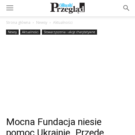
Strona główna
Newsy
Aktualności
Newsy
Aktualności
Stowarzyszenia i akcje charytatywne
Mocna Fundacja niesie
pomoc Ukrainie. Przede