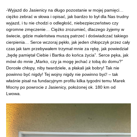
-Wyjazd do Jasienicy na długo pozostanie w mojej pamięci…
ciężko zebrać w słowa i opisać, jak bardzo to był dla Nas trudny
wyjazd, i tu nie chodzi o odległość, niebezpieczeństwo czy
ogromne zmęczenie… Ciężko zrozumieć, dlaczego żyjemy w
świecie, gdzie maleństwa muszą patrzeć i doświadczać takiego
cierpienia… Serce wczoraj pękło, jak jeden chłopczyk przez cały
czas jak tam przebywałem trzymał mnie za rękę, jak powiedział
„będę pamiętał Ciebie i Bartka do końca życia”. Serce pęka, jak
mówi do mnie „Marko, czy ja mogę jechać z tobą do domu?”
Dorosłe chłopy, niby twardziele, a płakali jak bobry! Tak nie
powinno być nigdy! Tej wojny nigdy nie powinno być! – tak
właśnie pisał na fundacyjnym profilu kilka tygodni temu Marek
Mocny po powrocie z Jasienicy, położonej ok. 180 km od
Lwowa.