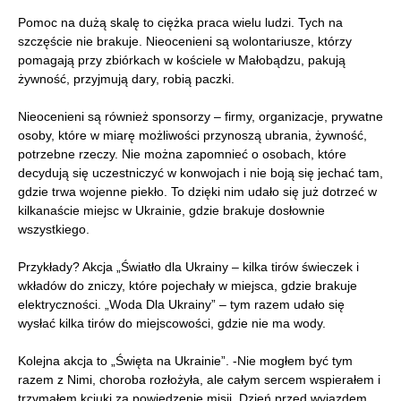
Pomoc na dużą skalę to ciężka praca wielu ludzi. Tych na
szczęście nie brakuje. Nieocenieni są wolontariusze, którzy
pomagają przy zbiórkach w kościele w Małobądzu, pakują
żywność, przyjmują dary, robią paczki.
Nieocenieni są również sponsorzy – firmy, organizacje, prywatne
osoby, które w miarę możliwości przynoszą ubrania, żywność,
potrzebne rzeczy. Nie można zapomnieć o osobach, które
decydują się uczestniczyć w konwojach i nie boją się jechać tam,
gdzie trwa wojenne piekło. To dzięki nim udało się już dotrzeć w
kilkanaście miejsc w Ukrainie, gdzie brakuje dosłownie
wszystkiego.
Przykłady? Akcja „Światło dla Ukrainy – kilka tirów świeczek i
wkładów do zniczy, które pojechały w miejsca, gdzie brakuje
elektryczności. „Woda Dla Ukrainy” – tym razem udało się
wysłać kilka tirów do miejscowości, gdzie nie ma wody.
Kolejna akcja to „Święta na Ukrainie”. -Nie mogłem być tym
razem z Nimi, choroba rozłożyła, ale całym sercem wspierałem i
trzymałem kciuki za powiedzenie misji. Dzień przed wyjazdem