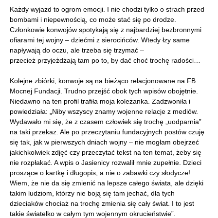
Każdy wyjazd to ogrom emocji. I nie chodzi tylko o strach przed
bombami i niepewnością, co może stać się po drodze.
Członkowie konwojów spotykają się z najbardziej bezbronnymi
ofiarami tej wojny – dziećmi z sierocińców. Wtedy łzy same
napływają do oczu, ale trzeba się trzymać –
przecież przyjeżdżają tam po to, by dać choć trochę radości…
Kolejne zbiórki, konwoje są na bieżąco relacjonowane na FB
Mocnej Fundacji. Trudno przejść obok tych wpisów obojętnie.
Niedawno na ten profil trafiła moja koleżanka. Zadzwoniła i
powiedziała: „Niby wszyscy znamy wojenne relacje z mediów.
Wydawało mi się, że z czasem człowiek się trochę „uodparnia”
na taki przekaz. Ale po przeczytaniu fundacyjnych postów czuję
się tak, jak w pierwszych dniach wojny – nie mogłam obejrzeć
jakichkolwiek zdjęć czy przeczytać tekst na ten temat, żeby się
nie rozpłakać. A wpis o Jasienicy rozwalił mnie zupełnie. Dzieci
proszące o kartkę i długopis, a nie o zabawki czy słodycze!
Wiem, że nie da się zmienić na lepsze całego świata, ale dzięki
takim ludziom, którzy nie boją się tam jechać, dla tych
dzieciaków chociaż na trochę zmienia się cały świat. I to jest
takie światełko w całym tym wojennym okrucieństwie”.