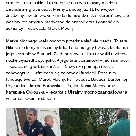
stronie – ukraińskiej. I to stało się naszym głównym celem.
Zebrała się grupa osób. Mamy za sobą już 11 konwojów.
Jeździmy przede wszystkim do domów dziecka, sierocińców, ale
wozimy też artykuły medyczne do szpitali oraz żywność dla
żołnierzy – opowiada Marek Mocny.
Marka Mocnego wielu osobom przedstawiać nie trzeba. To tata
Nikosia, o którym pisaliśmy kilka lat temu, gdy trwała zbiórka na
jego leczenie w Stanach Zjednoczonych. Nikoś z walki o zdrową
nóżkę wyszedł zwycięsko. A jego tata postanowił – jak sam mówi
– spłacić dług wdzięczności. – Nazwisko pomaga i wciąż
zobowiązuje – uśmiecha się założyciel fundacji. Poza nim
fundację tworzą: Marek Mocny, ks. Tadeusz Budacz, Bartłomiej
Prychodko, Janina Borawska – Piętka, Kasia Mocny oraz
Катерина Сухоцька – lekarka z Ukrainy mocno zaangażowana
w pomoc swoim rodakom.