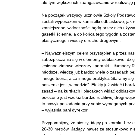
ale tym większe ich zaangażowanie w realizację 
Na początek wszyscy uczniowie Szkoły Podstawo
zostali wyposażeni w kamizelki odblaskowe, jak 
zmniejszonej widoczności będą przez nich używan
gazetki ścienne, a do końca tego tygodnia zosta
plastycznego i wiedzy o ruchu drogowym.
– Najważniejszym celem przystąpienia przez nas
zabezpieczania się w elementy odblaskowe, dzię
jesienno-zimowe wieczory i poranki – tłumaczy R
młodsze, wiedzą już bardzo wiele o zasadach be
innego teoria, a co innego praktyka. Staramy się
noszenie jest „w modzie”. Efekty już widać i bard
zasad – na kurtkach i plecakach widać odblaskow
położone jest wzdłuż bardzo ruchliwej drogi woje
to nawyk posiadania przy sobie wymaganych prz
– wyjaśnia pani dyrektor.
Przypomnijmy, że pieszy, idący po zmroku bez e
20-30 metrów. Jadący nawet ze stosunkowo nie