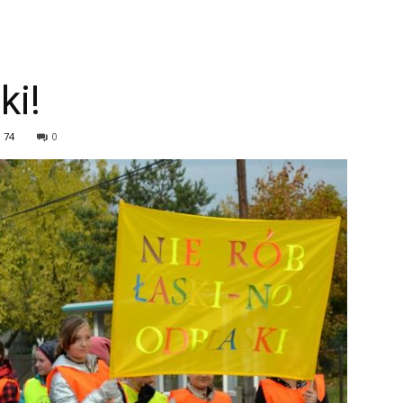
ki!
74
0