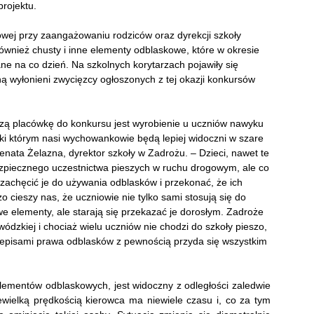
projektu.
wej przy zaangażowaniu rodziców oraz dyrekcji szkoły
również chusty i inne elementy odblaskowe, które w okresie
e na co dzień. Na szkolnych korytarzach pojawiły się
ną wyłonieni zwycięzcy ogłoszonych z tej okazji konkursów
zą placówkę do konkursu jest wyrobienie u uczniów nawyku
ki którym nasi wychowankowie będą lepiej widoczni w szare
enata Żelazna, dyrektor szkoły w Zadrożu. – Dzieci, nawet te
zpiecznego uczestnictwa pieszych w ruchu drogowym, ale co
 zachęcić je do używania odblasków i przekonać, że ich
zo cieszy nas, że uczniowie nie tylko sami stosują się do
e elementy, ale starają się przekazać je dorosłym. Zadroże
wódzkiej i chociaż wielu uczniów nie chodzi do szkoły pieszo,
episami prawa odblasków z pewnością przyda się wszystkim
lementów odblaskowych, jest widoczny z odległości zaledwie
wielką prędkością kierowca ma niewiele czasu i, co za tym