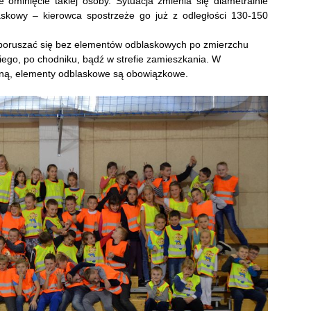
 ominięcie takiej osoby. Sytuacja zmienia się diametralnie
skowy – kierowca spostrzeże go już z odległości 130-150
oruszać się bez elementów odblaskowych po zmierzchu
iego, po chodniku, bądź w strefie zamieszkania. W
aną, elementy odblaskowe są obowiązkowe.