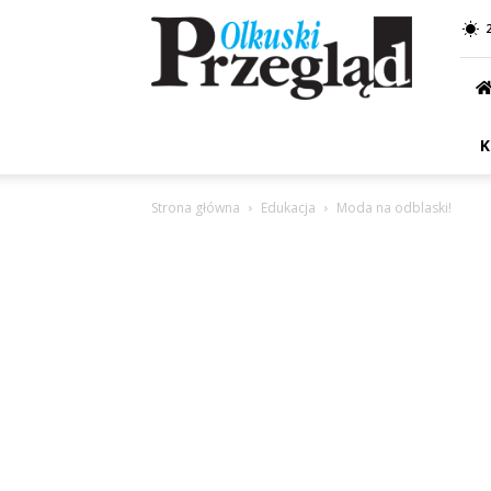
Przegląd
Olkuski
K
Strona główna
Edukacja
Moda na odblaski!