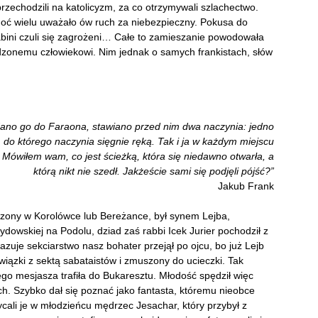
rzechodzili na katolicyzm, za co otrzymywali szlachectwo.
choć wielu uważało ów ruch za niebezpieczny. Pokusa do
abini czuli się zagrożeni… Całe to zamieszanie powodowała
edzonemu człowiekowi. Nim jednak o samych frankistach, słów
oddano go do Faraona, stawiano przed nim dwa naczynia: jedno
, do którego naczynia sięgnie ręką. Tak i ja w każdym miejscu
. Mówiłem wam, co jest ścieżką, która się niedawno otwarła, a
którą nikt nie szedł. Jakżeście sami się podjęli pójść?”
Jakub Frank
zony w Korolówce lub Bereżance, był synem Lejba,
ydowskiej na Podolu, dziad zaś rabbi Icek Jurier pochodził z
kazuje sekciarstwo nasz bohater przejął po ojcu, bo już Lejb
wiązki z sektą sabataistów i zmuszony do ucieczki. Tak
ego mesjasza trafiła do Bukaresztu. Młodość spędził więc
h. Szybko dał się poznać jako fantasta, któremu nieobce
ycali je w młodzieńcu mędrzec Jesachar, który przybył z