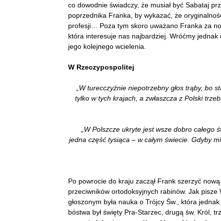
co dowodnie świadczy, że musiał być Sabataj pr
poprzednika Franka, by wykazać, że oryginalnoś
profesji… Poza tym skoro uważano Franka za nowe
która interesuje nas najbardziej. Wróćmy jednak
jego kolejnego wcielenia.
W Rzeczypospolitej
„W turecczyźnie niepotrzebny głos trąby, bo st
tylko w tych krajach, a zwłaszcza z Polski trzeb
„W Polszcze ukryte jest wsze dobro całego ś
jedna część tysiąca – w całym świecie. Gdyby m
Po powrocie do kraju zaczął Frank szerzyć nową 
przeciwników ortodoksyjnych rabinów. Jak pis
głoszonym była nauka o Trójcy Św., która jednak
bóstwa był święty Pra-Starzec, drugą św. Król, 