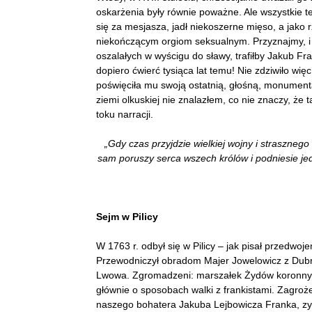
oskarżenia były równie poważne. Ale wszystkie te
się za mesjasza, jadł niekoszerne mięso, a jako 
niekończącym orgiom seksualnym. Przyznajmy, i d
oszalałych w wyścigu do sławy, trafiłby Jakub Fr
dopiero ćwierć tysiąca lat temu! Nie zdziwiło wię
poświęciła mu swoją ostatnią, głośną, monument
ziemi olkuskiej nie znalazłem, co nie znaczy, że t
toku narracji.
„Gdy czas przyjdzie wielkiej wojny i strasznego
sam poruszy serca wszech królów i podniesie je
Sejm w Pilicy
W 1763 r. odbył się w Pilicy – jak pisał przedwoj
Przewodniczył obradom Majer Jowelowicz z Dub
Lwowa. Zgromadzeni: marszałek Żydów koronnych, 
głównie o sposobach walki z frankistami. Zagroż
naszego bohatera Jakuba Lejbowicza Franka, zy