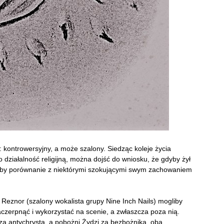
: kontrowersyjny, a może szalony. Siedząc koleje życia
działalność religijną, można dojść do wniosku, że gdyby żył
by porównanie z niektórymi szokującymi swym zachowaniem
Reznor (szalony wokalista grupy Nine Inch Nails) mogliby
aczerpnąć i wykorzystać na scenie, a zwłaszcza poza nią.
o za antychrysta, a pobożni Żydzi za bezbożnika, oba