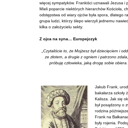
więcej sympatyków. Frankiści uznawali Jezusa i p
Mieli poparcie niektórych hierarchów Kościoła, 
odstępstwa od wiary ojców była spora, dlatego r
grupa ludzi, którzy ślepo wierzyli jednemu nawi
kilka o założycielu sekty.
Z ojca na syna… Europejczyk
„Czytaliście to, że Mojżesz był dziecięciem i 
ze złotem, a drugie z ogniem i patrzono zdala
próbuję człowieka, jaką drogę sobie obiera
Jakub Frank, urod
bakałarza szkoły ż
Kalisza. Jak się o
był posądzony o z
rodzina późniejsz
Frank na Bałkanac
były rojenia. Pods