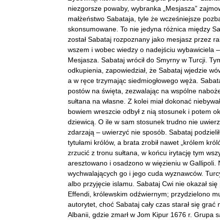
niezgorsze powaby, wybranka „Mesjasza” zajmowała
małżeństwo Sabataja, tyle że wcześniejsze pozba
skonsumowane. To nie jedyna różnica między Sab
został Sabataj rozpoznany jako mesjasz przez ra
wszem i wobec wiedzy o nadejściu wybawiciela –
Mesjasza. Sabataj wrócił do Smyrny w Turcji. T
odkupienia, zapowiedział, że Sabataj wjedzie wó
a w ręce trzymając siedmiogłowego węża. Sabata
postów na święta, zezwalając na wspólne naboże
sułtana na własne. Z kolei miał dokonać niebywa
bowiem wreszcie odbył z nią stosunek i potem o
dziewicą. O ile w sam stosunek trudno nie uwierz
zdarzają – uwierzyć nie sposób. Sabataj podzieli
tytułami królów, a brata zrobił nawet „królem kr
zrzucić z tronu sułtana, w końcu irytację tym w
aresztowano i osadzono w więzieniu w Gallipoli. 
wychwalających go i jego cuda wyznawców. Turcy 
albo przyjęcie islamu. Sabataj Cwi nie okazał s
Effendi, królewskim odźwiernym; przydzielono 
autorytet, choć Sabataj cały czas starał się grać 
Albanii, gdzie zmarł w Jom Kipur 1676 r. Grupa 