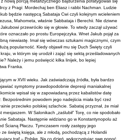
. z nową porcją metafizycznego bajdurzenia pofatygowali się
rcy z Pragi: Mordechaj ben Eliasz i rabbi Nachman. Ludzie
 Jakub będzie następcą Sabataja Cwi czyli kolejnym wcieleniem
Jezusa, Mahometa, właśnie Sabbataja i Berechii. Nie dziwne
Jakubowi przewróciło się w głowie. To wtedy zaczął używać
tóre oznaczało po prostu Europejczyka. Wnet Jakub pojął za
bną niewiastę. Imał się wówczas sztukami magicznymi, czym
 dużą popularność. Kiedy objawił mu się Duch Święty czyli
raju, w którym się urodził i zająć się sektą prześladowanych
 Należy i jemu poświęcić kilka linijek, bo lepiej
ctwa Franka.
ącym w XVII wieku. Jak zaświadczają źródła, była bardzo
 objawiać symptomy prawdopodobnie depresji maniakalnej
akomicie wpisał się w zapowiadaną przez kabalistów datę
 r. Bezpośrednim powodem jego nadejścia miała być rzeź
nie przeciwko polskiej szlachcie. Sabataj przyznał, że miał
est mesjaszem. W Salonikach „zaślubił” Torę, co nie spodobało
nie Sabataja. Następnie widziano go w Konstantynopolu aż
przed Ścianą Płaczu. Tymczasem rosły zastępy jego
ze świętą księga, ale z młodą, pochodzącą z Holandii
kujący traf – Polskę. Na co dzień, wykorzystując swe ponoć