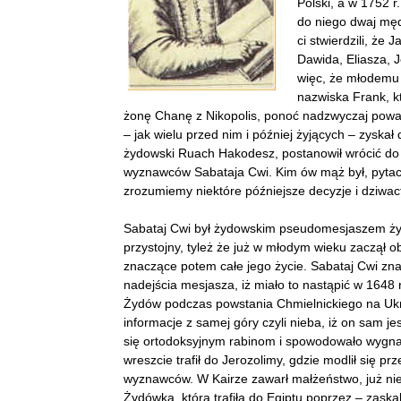
Polski, a w 1752 r
do niego dwaj męd
ci stwierdzili, że
Dawida, Eliasza, 
więc, że młodemu 
nazwiska Frank, k
żonę Chanę z Nikopolis, ponoć nadzwyczaj powa
– jak wielu przed nim i później żyjących – zyskał
żydowski Ruach Hakodesz, postanowił wrócić do k
wyznawców Sabataja Cwi. Kim ów mąż był, pytacie?
zrozumiemy niektóre późniejsze decyzje i dziwa
Sabataj Cwi był żydowskim pseudomesjaszem żyj
przystojny, tyleż że już w młodym wieku zaczął
znaczące potem całe jego życie. Sabataj Cwi zn
nadejścia mesjasza, iż miało to nastąpić w 1648
Żydów podczas powstania Chmielnickiego na Ukrai
informacje z samej góry czyli nieba, iż on sam j
się ortodoksyjnym rabinom i spowodowało wygna
wreszcie trafił do Jerozolimy, gdzie modlił się 
wyznawców. W Kairze zawarł małżeństwo, już nie 
Żydówką, która trafiła do Egiptu poprzez – zaska