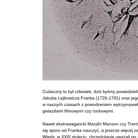
Cudaczny to był człowiek, dziś byśmy powiedzieli
Jakuba Lejbowicza Franka (1726-1791) oraz jego 
w naszych czasach z powodzeniem wytrzymywał
gwiazdami filmowymi czy rockowymi.
Nawet ekstrawagancki Marylin Manson czy Trent 
się sporo od Franka nauczyć, a jeszcze więcej z
Wtedy, w XVIII stuleciu, chrześcijanie uważali g