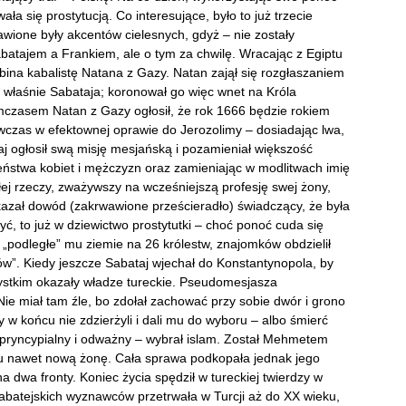
 się prostytucją. Co interesujące, było to już trzecie
wione były akcentów cielesnych, gdyż – nie zostały
atajem a Frankiem, ale o tym za chwilę. Wracając z Egiptu
bina kabalistę Natana z Gazy. Natan zajął się rozgłaszaniem
 właśnie Sabataja; koronował go więc wnet na Króla
ymczasem Natan z Gazy ogłosił, że rok 1666 będzie rokiem
wczas w efektownej oprawie do Jerozolimy – dosiadając lwa,
j ogłosił swą misję mesjańską i pozamieniał większość
ństwa kobiet i mężczyzn oraz zamieniając w modlitwach imię
łej rzeczy, zważywszy na wcześniejszą profesję swej żony,
kazał dowód (zakrwawione prześcieradło) świadczący, że była
yć, to już w dziewictwo prostytutki – choć ponoć cuda się
ł „podległe” mu ziemie na 26 królestw, znajomków obdzielił
ólów”. Kiedy jeszcze Sabataj wjechał do Konstantynopola, by
szystkim okazały władze tureckie. Pseudomesjasza
Nie miał tam źle, bo zdołał zachować przy sobie dwór i grono
w końcu nie zdzierżyli i dali mu do wyboru – albo śmierć
ię pryncypialny i odważny – wybrał islam. Został Mehmetem
mu nawet nową żonę. Cała sprawa podkopała jednak jego
na dwa fronty. Koniec życia spędził w tureckiej twierdzy w
sabatejskich wyznawców przetrwała w Turcji aż do XX wieku,