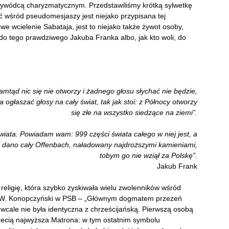
zywódcą charyzmatycznym. Przedstawiliśmy krótką sylwetkę
ć wśród pseudomesjaszy jest niejako przypisana tej
 wcielenie Sabataja, jest to niejako także żywot osoby,
 do tego prawdziwego Jakuba Franka albo, jak kto woli, do
amtąd nic się nie otworzy i żadnego głosu słychać nie będzie,
a ogłaszać głosy na cały świat, tak jak stoi: z Północy otworzy
się złe na wszystko siedzące na ziemi”.
wiata. Powiadam wam: 999 części świata całego w niej jest, a
i dano cały Offenbach, naładowany najdroższymi kamieniami,
tobym go nie wziął za Polskę”.
Jakub Frank
religię, która szybko zyskiwała wielu zwolenników wśród
ze W. Konopczyński w PSB – „Głównym dogmatem przezeń
 wcale nie była identyczna z chrześcijańską. Pierwszą osobą
trzecią najwyższa Matrona: w tym ostatnim symbolu