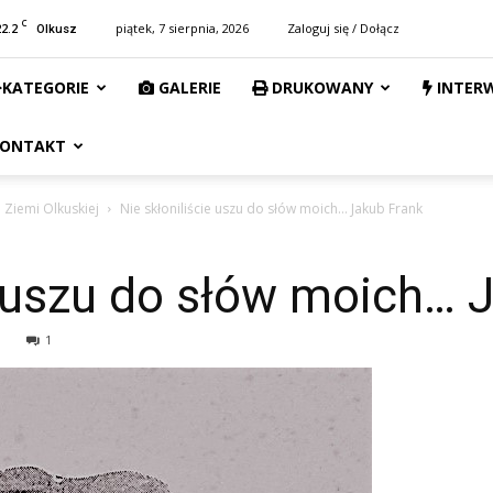
C
22.2
piątek, 7 sierpnia, 2026
Zaloguj się / Dołącz
Olkusz
KATEGORIE
GALERIE
DRUKOWANY
INTER
ONTAKT
o Ziemi Olkuskiej
Nie skłoniliście uszu do słów moich… Jakub Frank
e uszu do słów moich… 
1