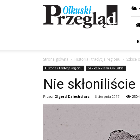
Przegląd
Olkuski
K
Strona główna
Historia i tradycja regionu
Szkice 
Historia i tradycja regionu
Szkice o Ziemi Olkuskiej
Nie skłoniliści
Przez
Olgerd Dziechciarz
-
6 sierpnia 2017
2304