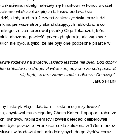
 oskarżenia i obelgi należały się Frankowi, w końcu uważał
rzekomo właściciel aż pięciu fallusów oddawał się
ziś, kiedy trudno już czymś zaskoczyć świat oraz ludzi
ank na pierwsze strony skandalizujących tabloidów, a co
c nikogo, że zainteresował pisarkę Olgę Tokarczuk, która
alnie obszerną powieść; przeglądnąłem ją, ale wątków z
akich nie było, a tylko, że nie były one potrzebne pisarce w
 krwie rozlewu na świecie, jakiego jeszcze nie było. Bóg dobry
dne królestwa na drugie. A wówczas, gdy one ze sobą ucierać
się będą, w tern zamieszaniu, odbierze On swoje”.
Jakub Frank
enny historyk Majer Bałaban – „ostatni sejm żydowski”.
na, asystował mu czcigodny Chaim Kohen Rapaport, rabin ze
syndycy, rabini ziemscy i zwykli delegaci deliberowali
enie było poważne. Frankiści, sekta założona w 1755 r. przez
skiwali w środowiskach ortodoksyjnych dotąd Żydów coraz