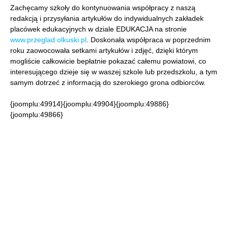
Zachęcamy szkoły do kontynuowania współpracy z naszą
redakcją i przysyłania artykułów do indywidualnych zakładek
placówek edukacyjnych w dziale EDUKACJA na stronie
www.przeglad.olkuski.pl
. Doskonała współpraca w poprzednim
roku zaowocowała setkami artykułów i zdjęć, dzięki którym
mogliście całkowicie bepłatnie pokazać całemu powiatowi, co
interesującego dzieje się w waszej szkole lub przedszkolu, a tym
samym dotrzeć z informacją do szerokiego grona odbiorców.
{joomplu:49914}{joomplu:49904}{joomplu:49886}
{joomplu:49866}