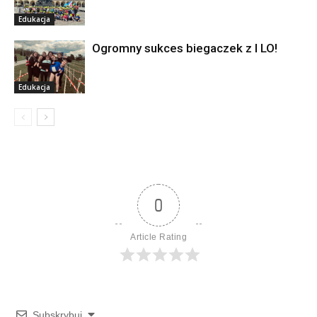
Edukacja
Ogromny sukces biegaczek z I LO!
Edukacja
0
Article Rating
Subskrybuj