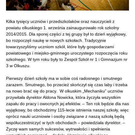
Kilka tysięcy uczniów i przedszkolaków oraz nauczycieli z
powiatu olkuskiego 1. września zainaugurowało rok szkolny
2014/2015. Dla sporej części z tej grupy był to dzień wyjątkowy,
bo rozpoczęli naukę w nowych szkołach. Tradycyjnie
towarzyszyliśmy uczniom szkół, które były gospodarzami
powiatowego i miejsko-gminnego uroczystego rozpoczęcia roku
szkolnego. W tym roku były to Zespół Szkół nr 1 i Gimnazjum nr
3 w Olkuszu.
Pierwszy dzień szkoły ma w sobie coś radosnego i smutnego
zarazem. Smutnego, bo przecież skończył się czas laby i trzeba
na nowo brać się do pracy. W olkuskim „Mechaniku” uczniów
przywitała dyrektor Aldona Nowicka, która życzyła wszystkim
zapału do pracy i owocnych jej efektów. – Ten rok będzie dla nas
wyjątkowy, bo obchodzimy 115-lecie istnienia naszej szkoły, więc
oprócz nauki uczniowie i osoby związane z naszą szkołą będą
współuczestniczyć w tych obchodach – powiedziała dyrektor. –
Życzę wam samych sukcesów, wytrwałości i spełnienia