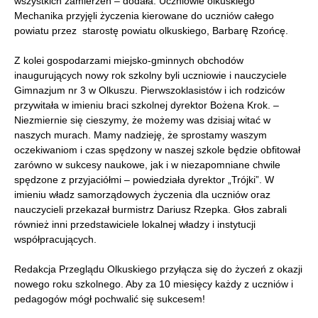
wszystkich zamierzeń – dodała. Uczniowie olkuskiego
Mechanika przyjęli życzenia kierowane do uczniów całego
powiatu przez starostę powiatu olkuskiego, Barbarę Rzońcę.
Z kolei gospodarzami miejsko-gminnych obchodów
inaugurujących nowy rok szkolny byli uczniowie i nauczyciele
Gimnazjum nr 3 w Olkuszu. Pierwszoklasistów i ich rodziców
przywitała w imieniu braci szkolnej dyrektor Bożena Krok. –
Niezmiernie się cieszymy, że możemy was dzisiaj witać w
naszych murach. Mamy nadzieję, że sprostamy waszym
oczekiwaniom i czas spędzony w naszej szkole będzie obfitował
zarówno w sukcesy naukowe, jak i w niezapomniane chwile
spędzone z przyjaciółmi – powiedziała dyrektor „Trójki”. W
imieniu władz samorządowych życzenia dla uczniów oraz
nauczycieli przekazał burmistrz Dariusz Rzepka. Głos zabrali
również inni przedstawiciele lokalnej władzy i instytucji
współpracujących.
Redakcja Przeglądu Olkuskiego przyłącza się do życzeń z okazji
nowego roku szkolnego. Aby za 10 miesięcy każdy z uczniów i
pedagogów mógł pochwalić się sukcesem!