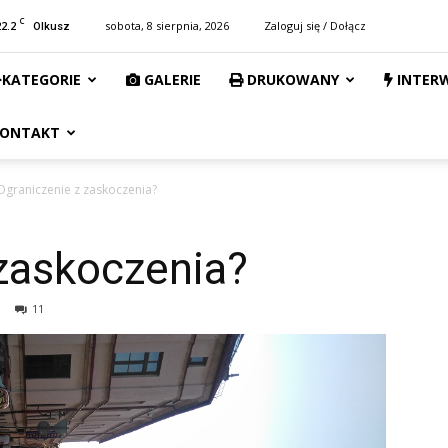
C
22.2
sobota, 8 sierpnia, 2026
Zaloguj się / Dołącz
Olkusz
KATEGORIE
GALERIE
DRUKOWANY
INTER
ONTAKT
Ograniczenie z zaskoczenia?
zaskoczenia?
11