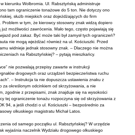
 w kierunku Wolbromia. Ul. Rabsztyńską administruje
no tam ograniczenie tonażowe do 5 ton. Nie dotyczy ono
ńskiej, służb miejskich oraz dojeżdżających do firm
. Problem w tym, że kierowcy stosowny znak widzą dopiero
 już możliwości zawrócenia. Mało tego, często pojawiają się
a wjazd pod zakaz. Być może taki był zamysł tych ograniczeń?
 auta nie mogą wjeżdżać również na ul. Kościuszki. Przed
Samu widnieje jednak stosowny znak. – Dlaczego nie można
iczeniach na Rabsztyńskiej? – pytają mieszkańcy.
ce” nie pozwalają przepisy zawarte w instrukcji
sygnałów drogowych oraz urządzeń bezpieczeństwa ruchu
ch”. – Instrukcja ta nie dopuszcza ustawienia znaku z
o za określonym odcinkiem od skrzyżowania, a nie
, zgodnie z przepisami, znak znajduje się na wysokości
icy tej ograniczenie tonażu rozpoczyna się od skrzyżowania z
K 94, a jeśli chodzi o ul. Kościuszki – bezpośrednio za
sowy olkuskiego magistratu Michał Latos.
czenia od samego początku ul. Rabsztyńskiej? W urzędzie
. Jak wyjaśnia naczelnik Wydziału drogowego olkuskiego