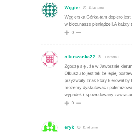
Węgier
11 lat temu
Węgierska Górka-tam dopiero jest 
w błoto,nasze pieniądze!!.A każdy t
0
olkuszanka22
11 lat temu
Zgodzę się , że w Jaworznie kier
Olkuszu to jest tak że lepiej post
przyzwoity znak który kierował by
możemy dyskutować i polemizować a
wypadek ( spowodowany zawracaniem
0
eryk
11 lat temu