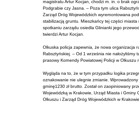
magistratu Artur Kocjan, chodzi m. in. o brak og
Podgrabie czy Jasna. – Poza tym ulica Rabsztyńs
Zarząd Dróg Wojewódzkich wyremontowana pod 
stabilizacją gruntu. Mieszkańcy tej części mias
spotkaniu zarządu osiedla Glinianki jego przewo
twierdzi Artur Kocjan.
Olkuska policja zapewnia, że nowa organizacja ru
Rabsztyńskiej. – Od 1 września nie nałożyliśmy 
prasowy Komendy Powiatowej Policji w Olkuszu 
Wygląda na to, że w tym przypadku logika przegr
oznakowanie nie ulegnie zmianie. Wprowadzony d
gminę1230 zł brutto. Został on zaopiniowany p
Wojewódzką w Krakowie, Urząd Miasta i Gminy O
Olkuszu i Zarząd Dróg Wojewódzkich w Krakowie