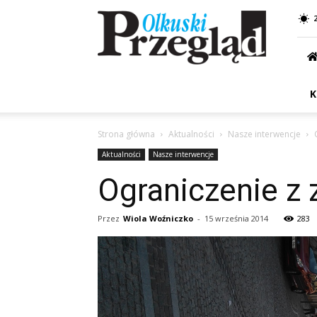
Przegląd
Olkuski
K
Strona główna
Aktualności
Nasze interwencje
Aktualności
Nasze interwencje
Ograniczenie z 
Przez
Wiola Woźniczko
-
15 września 2014
283