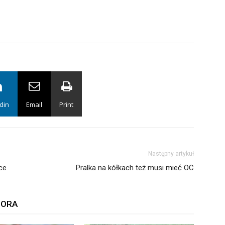
din
Email
Print
Następny artykuł
ce
Pralka na kółkach też musi mieć OC
TORA