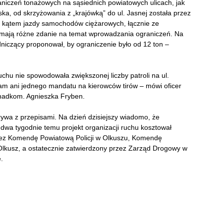
raniczeń tonażowych na sąsiednich powiatowych ulicach, jak
ka, od skrzyżowania z „krajówką” do ul. Jasnej została przez
kątem jazdy samochodów ciężarowych, łącznie ze
ta mają różne zdanie na temat wprowadzania ograniczeń. Na
dniczący proponował, by ograniczenie było od 12 ton –
chu nie spowodowała zwiększonej liczby patroli na ul.
tam ani jednego mandatu na kierowców tirów – mówi oficer
nadkom. Agnieszka Fryben.
ywa z przepisami. Na dzień dzisiejszy wiadomo, że
wa tygodnie temu projekt organizacji ruchu kosztował
rzez Komendę Powiatową Policji w Olkuszu, Komendę
lkusz, a ostatecznie zatwierdzony przez Zarząd Drogowy w
.