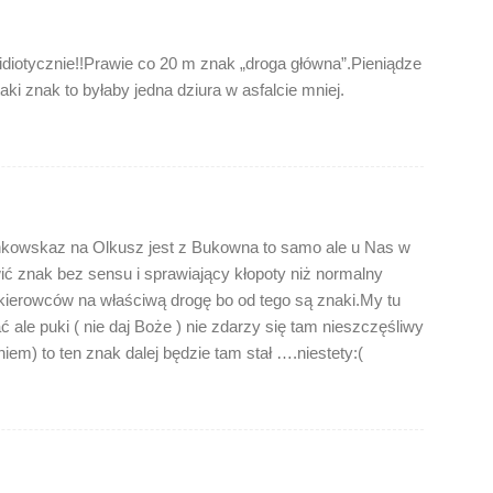
idiotycznie!!Prawie co 20 m znak „droga główna”.Pieniądze
aki znak to byłaby jedna dziura w asfalcie mniej.
unkowskaz na Olkusz jest z Bukowna to samo ale u Nas w
awić znak bez sensu i sprawiający kłopoty niż normalny
 kierowców na właściwą drogę bo od tego są znaki.My tu
le puki ( nie daj Boże ) nie zdarzy się tam nieszczęśliwy
) to ten znak dalej będzie tam stał ….niestety:(