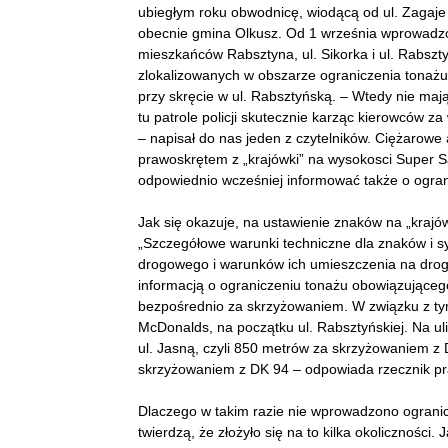
ubiegłym roku obwodnicę, wiodącą od ul. Zagaje
obecnie gmina Olkusz. Od 1 września wprowadzo
mieszkańców Rabsztyna, ul. Sikorka i ul. Rabszty
zlokalizowanych w obszarze ograniczenia tonażu
przy skręcie w ul. Rabsztyńską. – Wtedy nie mają
tu patrole policji skutecznie karząc kierowców z
– napisał do nas jeden z czytelników. Ciężarowe
prawoskrętem z „krajówki” na wysokosci Super 
odpowiednio wcześniej informować także o ogran
Jak się okazuje, na ustawienie znaków na „krajów
„Szczegółowe warunki techniczne dla znaków i 
drogowego i warunków ich umieszczenia na droga
informacją o ograniczeniu tonażu obowiązująceg
bezpośrednio za skrzyżowaniem. W związku z tym
McDonalds, na początku ul. Rabsztyńskiej. Na ul
ul. Jasną, czyli 850 metrów za skrzyżowaniem z D
skrzyżowaniem z DK 94 – odpowiada rzecznik pra
Dlaczego w takim razie nie wprowadzono ograni
twierdzą, że złożyło się na to kilka okoliczności