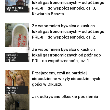
lokali gastronomicznych – od późnego
PRL-u – do współczesności, cz. 3,
Szkice o Ziemi
Olkuskiej
Kawiarnia Baszta
Ze wspomnień bywalca olkuskich
lokali gastronomicznych – od późnego
PRL-u – do współczesności, cz. 2.
Ze wspomnień bywalca olkuskich
lokali gastronomicznych od późnego
Historia i
Szkice o Ziemi
tradycja
Olkuskiej
PRL- do współczesności, cz. 1.
regionu
Przejazdem, czyli najbardziej
niecodzienne wizyty niecodziennych
gości w Olkuszu
Historia i
tradycja
regionu
Jak odkrywano olkuskie podziemia