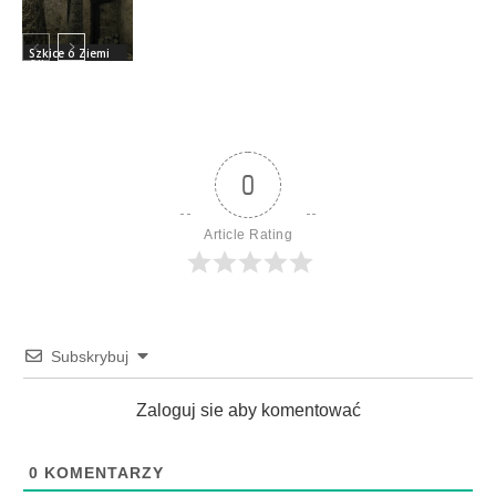
Szkice o Ziemi
Olkuskiej
0
Article Rating
Subskrybuj
Zaloguj sie aby komentować
0
KOMENTARZY