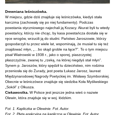
Drewniana leśniczówka.
W miejscu, gdzie dziś znajduje się leśniczówka, kiedyś stała
karczma (zachowały się po niej fundamenty). Podczas
powstania styczniowego najechali ją Kozacy. Akurat byli tu wtedy
powstańcy, którzy nie chcąc, by kasa powstańcza dostała się w
ręce wrogów, wrzucili ją do studni. Państwo Jaroszowie, którzy
gospodarzyli tu przez wiele lat, wspominają, że musiał tu się też
znajdować młyn, „…bo skąd groble na łące?”. To o tym miejscu
pisał Wiatrowski w 1938 r., jako o sporej, piaszczystej
płaszczyźnie, zwanej tu „rzeką, na której niegdyś stał młyn”.
Synem p. Jaroszów, który spędził tu dzieciństwo, nim rodzina
przeniosła się do Żurady, jest poeta Łukasz Jarosz, laureat
Międzynarodowej Nagrody Poetyckiej im. Wisławy Szymborskiej.
Obecnie w leśniczówce znajduje się siedziba Koła Myśliwskiego
„Sokół” z Olkusza.
Ciekawostka.
W Polsce jest jeszcze jedna wieś o nazwie
Olewin, która znajduje się w woj. łódzkim.
Fot. 1. Kapliczka w Olewinie. Fot. Autor.
Fot. 2. Płyta erekcyjna na kapliczce w Olewinie. Fot. Autor.