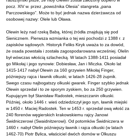
pocz. XIV w. przez „powoźnika Olesia” stangreta „pana
Parczowskiego”. Może to być jednak nazwa dzierżawcza od
osobowej nazwy: Olele lub Oława.
Olewin leży nad rzeką Babą, której źródła znajdują się pod
Sienicznem. Pierwsza wzmianka o tej wsi pochodzi z 1388 r. z
zapisków sądowych. Historyk Feliks Kiryk uważa to za dowód,
że osada powstała i została zagospodarowana wcześniej. Olelin
był wówczas włością szlachecką. W latach 1388-1411 posiadał
go Mikołaj i jego synowie: Dobiesław, Jan i Miczka. Około lat
1415-1417 nabył Olewin za 160 grzywien Mikołaj Finger,
późniejszy rajca i ławnik olkuski, w latach 1426-28 żupnik.
Swego czasu najbogatszy olkuski gwarek. Finger szybko jednak
Olewin sprzedał i to ze sporym zyskiem, bo za 250 grzywien.
Kupującym był Stanisław Radostek, mieszczanin olkuski.
Później, około 1446 r. wieś odziedziczył jego syn, ławnik miejski
w 1450 r. Maciej Radostek. Ten w 1453 r. sprzedał ową włość za
240 florenów węgierskich krakowskiemu rajcy Janowi
Świdniczerowi (Swaidnitzerowi). Od potomków Świdniczera w
1460 r. nabył Olelin późniejszy ławnik i rajca olkuski (w latach
1462-70) Piotr Bylica, właściciel dwóch domów w Olkuszu