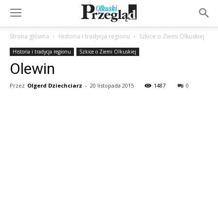
Strona główna
Historia i tradycja regionu
Szkice o Ziemi Olkuskiej
Historia i tradycja regionu
Szkice o Ziemi Olkuskiej
Olewin
Przez
Olgerd Dziechciarz
-
20 listopada 2015
1487
0