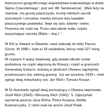
historyczno-geograficznego województwa krakowskiego w dobie
Sejmu Czteroletniego”, pod red. Wł. Semkowicza): „Wieś leży na
równinie, ma grunty piaszczyste, trochę młodych zarośli
sosnowych i chrustów, miedzy którymi leży kawałek
piaszczystego pastwiska. Sieje się żyto, tatarkę i owies.
Pszenica nie rodzi się. Przez wieś płynie mała, często
wysychająca rzeczka (Baba – dop.).”.
W XIX w. folwark w Olewinie i wieś należały do dóbr Parcze
Górne. W 1886 r. było tu 18 osadników, którzy mieli 227 mórg
gruntu.
W czasach II wojny światowej, gdy powiat olkuski został
podzielony na część włączoną do Rzeszy i część w granicach
Generalnej Guberni, ścieżką w okolicach Olewina najchętniej
przekraczano tzw. zieloną granicę. Już we wrześniu 1939 r. mieli
zginąć dwaj mieszkańcy wsi: Jan Klich i Tomasz Kocjan.
W KL Auschwitz zginęli dwaj pochodzący z Olewina więźniowie:
Józef Klich (1943) i Wincenty Klich (1942). S. Ząbczyński
wymienia jeszcze Jana Klicha, Piotra Kocjana, Adolfa
Kuśmierczyka. Z robót miał nie wrócić Józef Polak.