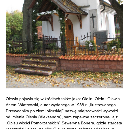
Olewin pojawia się w źródłach także jako: Olelin, Olein i Oławin.
Antoni Wiatrowski, autor wydanego w 1938 r. „Ilustrowanego
Przewodnika po ziemi olkuskiej” nazwę miejscowości wywodzi
od imienia Olesia (Aleksandra), sam zapewne zaczerpnął ją z
„Opisu włości Pomorzańskich” Seweryna Bonera, gdzie starosta
rabsztyński pisze, że niby Olewin został założony dopiero w