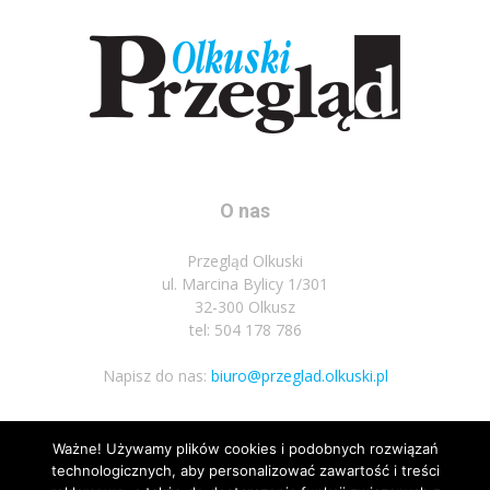
O nas
Przegląd Olkuski
ul. Marcina Bylicy 1/301
32-300 Olkusz
tel: 504 178 786
Napisz do nas:
biuro@przeglad.olkuski.pl
Ważne! Używamy plików cookies i podobnych rozwiązań
Podążaj za nami
technologicznych, aby personalizować zawartość i treści