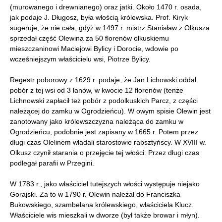
(murowanego i drewnianego) oraz jatki. Około 1470 r. osada,
jak podaje J. Długosz, była włością królewska. Prof. Kiryk
sugeruje, że nie cała, gdyż w 1497 r. mistrz Stanisław z Olkusza
sprzedał część Olewina za 50 florenów olkuskiemu
mieszczaninowi Maciejowi Bylicy i Dorocie, wdowie po
wcześniejszym właścicielu wsi, Piotrze Bylicy.
Regestr poborowy z 1629 r. podaje, że Jan Lichowski oddał
pobór z tej wsi od 3 łanów, w kwocie 12 florenów (tenże
Lichnowski zapłacił też pobór z podolkuskich Parcz, z części
należącej do zamku w Ogrodzieńcu). W owym spisie Olewin jest
zanotowany jako królewszczyzna należąca do zamku w
Ogrodzieńcu, podobnie jest zapisany w 1665 r. Potem przez
długi czas Olelinem władali starostowie rabsztyńscy. W XVIII w.
Olkusz czynił starania o przejęcie tej włości. Przez długi czas
podlegał parafii w Przegini.
W 1783 r., jako właściciel tutejszych włości występuje niejako
Gorajski. Za to w 1790 r. Olewin należał do Franciszka
Bukowskiego, szambelana królewskiego, właściciela Klucz.
Właściciele wis mieszkali w dworze (był także browar i młyn).