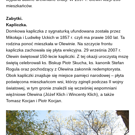
mieszkańców.
Zabytki.
Kapliczka.
Domkowa kapliczka z sygnaturką ufundowana została przez
Mikołaja i Ludwikę Uckich w 1857 r. czyli ma prawie 160 lat. Ta
rodzina ponoć mieszkała w Olewinie. Na szczycie frontu
kapliczka zachowała się płyta erekcyjna. 29 września 2007 r.
Olewin świętował 150-lecie kapliczki. Z tej okazji uroczystą mszę
świętą celebrowali ks. Biskup Piotr Skucha, ks. kanonik Stefan
Rogula oraz pochodzący z Olewina zakonnik redemptorysta.
Obok kapliczki znajduje się miejsce pamięci narodowej – płyta
poświęcona mieszkańcom wsi, którzy zginęli podczas II wojny
światowej, w tym gronie znaleźli się wcześniej wspomniani
więźniowe Olewina (Jóżef Klich i Wincenty Klich), a także
Tomasz Kocjan i Piotr Kocjan.