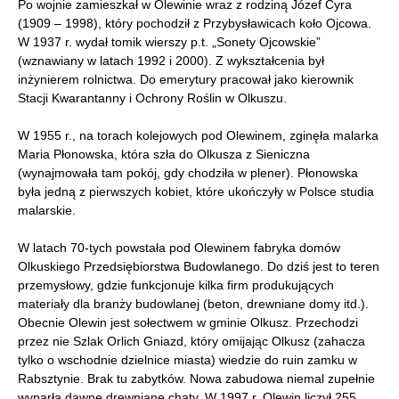
Po wojnie zamieszkał w Olewinie wraz z rodziną Józef Cyra
(1909 – 1998), który pochodził z Przybysławicach koło Ojcowa.
W 1937 r. wydał tomik wierszy p.t. „Sonety Ojcowskie”
(wznawiany w latach 1992 i 2000). Z wykształcenia był
inżynierem rolnictwa. Do emerytury pracował jako kierownik
Stacji Kwarantanny i Ochrony Roślin w Olkuszu.
W 1955 r., na torach kolejowych pod Olewinem, zginęła malarka
Maria Płonowska, która szła do Olkusza z Sieniczna
(wynajmowała tam pokój, gdy chodziła w plener). Płonowska
była jedną z pierwszych kobiet, które ukończyły w Polsce studia
malarskie.
W latach 70-tych powstała pod Olewinem fabryka domów
Olkuskiego Przedsiębiorstwa Budowlanego. Do dziś jest to teren
przemysłowy, gdzie funkcjonuje kilka firm produkujących
materiały dla branży budowlanej (beton, drewniane domy itd.).
Obecnie Olewin jest sołectwem w gminie Olkusz. Przechodzi
przez nie Szlak Orlich Gniazd, który omijając Olkusz (zahacza
tylko o wschodnie dzielnice miasta) wiedzie do ruin zamku w
Rabsztynie. Brak tu zabytków. Nowa zabudowa niemal zupełnie
wyparła dawne drewniane chaty. W 1997 r. Olewin liczył 255