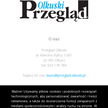
O nas
Przegląd Olkuski
ul. Marcina Bylicy 1/301
32-300 Olkusz
tel: 504 178 786
Napisz do nas:
biuro@przeglad.olkuski.pl
Ważne! Używamy plików cookies i podobnych rozwiązań
Podążaj za nami
technologicznych, aby personalizować zawartość i treści
reklamowe, a także do dostarczenia funkcji związanych z
mediami społecznościowymi i analizy ruchu na stronie. W