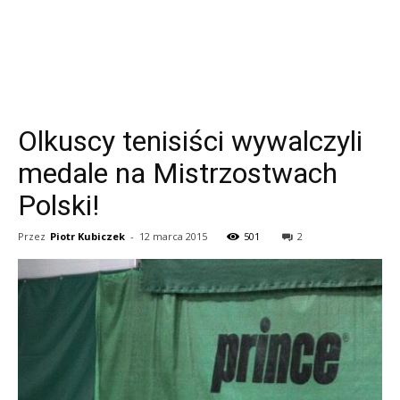
Olkuscy tenisiści wywalczyli
medale na Mistrzostwach
Polski!
Przez
Piotr Kubiczek
-
12 marca 2015
501
2