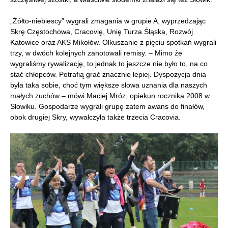
„Żółto-niebiescy” wygrali zmagania w grupie A, wyprzedzając
Skrę Częstochowa, Cracovię, Unię Turza Śląska, Rozwój
Katowice oraz AKS Mikołów. Olkuszanie z pięciu spotkań wygrali
trzy, w dwóch kolejnych zanotowali remisy. – Mimo że
wygraliśmy rywalizację, to jednak to jeszcze nie było to, na co
stać chłopców. Potrafią grać znacznie lepiej. Dyspozycja dnia
była taka sobie, choć tym większe słowa uznania dla naszych
małych zuchów – mówi Maciej Mróz, opiekun rocznika 2008 w
Słowiku. Gospodarze wygrali grupę zatem awans do finałów,
obok drugiej Skry, wywalczyła także trzecia Cracovia.