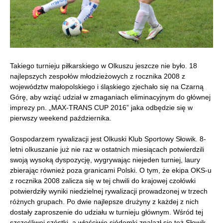
Takiego turnieju piłkarskiego w Olkuszu jeszcze nie było. 18
najlepszych zespołów młodzieżowych z rocznika 2008 z
województw małopolskiego i śląskiego zjechało się na Czarną
Górę, aby wziąć udział w zmaganiach eliminacyjnym do głównej
imprezy pn. „MAX-TRANS CUP 2016” jaka odbędzie się w
pierwszy weekend października.
Gospodarzem rywalizacji jest Olkuski Klub Sportowy Słowik. 8-
letni olkuszanie już nie raz w ostatnich miesiącach potwierdzili
swoją wysoką dyspozycję, wygrywając niejeden turniej, laury
zbierając również poza granicami Polski. O tym, że ekipa OKS-u
z rocznika 2008 zalicza się w tej chwili do krajowej czołówki
potwierdziły wyniki niedzielnej rywalizacji prowadzonej w trzech
różnych grupach. Po dwie najlepsze drużyny z każdej z nich
dostały zaproszenie do udziału w turnieju głównym. Wśród tej
szczęśliwej szóstki, a właściwie siódemki znalazł się też Słowik.