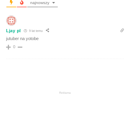
najnowszy
Ljay pl
9 lat temu
jutuber na yotobe
0
Reklama