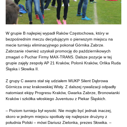
W grupie B najlepiej wypadł Raków Częstochowa, który w
bezpośrednim meczu decydującym o pierwszym miejscu na
mecie turnieju eliminacyjnego pokonał Górnika Zabrze.
Zabrzanie również uzyskali promocję do październikowych
zmagań o Puchar Firmy MAX-TRANS. Dalsze pozycje w tej
grupie zajęły zespoły AP 21 Kraków, Polonii Kraków, Orlika Ruda
Śląska i Słowika II.
Z grupy C awans stał się udziałem MUKP Silent Dąbrowa
Górnicza oraz krakowskiej Wisły. Z dalszej rywalizacji odpadły
natomiast ekipy Progresu Kraków, Gwarka Zabrze, Bronowianki
Kraków i szkółka włoskiego Juventusu z Piekar Śląskich.
– Poziom turnieju był wysoki. Nie mogło być jednak inaczej,
skoro w jednym miejscu spotkały się najlepsze drużyny z
południa Polski – mówi Dariusz Zielonka, prezes Słowika. –