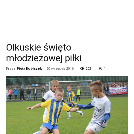
Olkuskie święto
młodzieżowej piłki
Przez
Piotr Kubiczek
-
20 września 2016
203
1