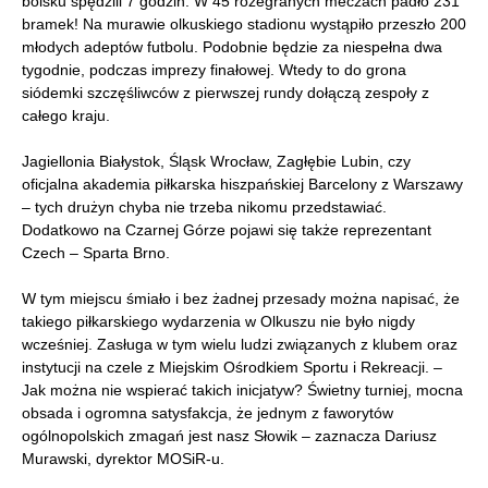
boisku spędzili 7 godzin. W 45 rozegranych meczach padło 231
bramek! Na murawie olkuskiego stadionu wystąpiło przeszło 200
młodych adeptów futbolu. Podobnie będzie za niespełna dwa
tygodnie, podczas imprezy finałowej. Wtedy to do grona
siódemki szczęśliwców z pierwszej rundy dołączą zespoły z
całego kraju.
Jagiellonia Białystok, Śląsk Wrocław, Zagłębie Lubin, czy
oficjalna akademia piłkarska hiszpańskiej Barcelony z Warszawy
– tych drużyn chyba nie trzeba nikomu przedstawiać.
Dodatkowo na Czarnej Górze pojawi się także reprezentant
Czech – Sparta Brno.
W tym miejscu śmiało i bez żadnej przesady można napisać, że
takiego piłkarskiego wydarzenia w Olkuszu nie było nigdy
wcześniej. Zasługa w tym wielu ludzi związanych z klubem oraz
instytucji na czele z Miejskim Ośrodkiem Sportu i Rekreacji. –
Jak można nie wspierać takich inicjatyw? Świetny turniej, mocna
obsada i ogromna satysfakcja, że jednym z faworytów
ogólnopolskich zmagań jest nasz Słowik – zaznacza Dariusz
Murawski, dyrektor MOSiR-u.