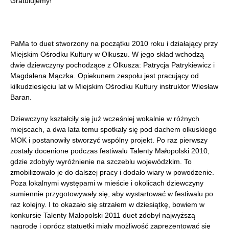
Gratulujemy!
PaMa to duet stworzony na początku 2010 roku i działający przy
Miejskim Ośrodku Kultury w Olkuszu. W jego skład wchodzą
dwie dziewczyny pochodzące z Olkusza: Patrycja Patrykiewicz i
Magdalena Mączka. Opiekunem zespołu jest pracujący od
kilkudziesięciu lat w Miejskim Ośrodku Kultury instruktor Wiesław
Baran.
Dziewczyny kształciły się już wcześniej wokalnie w różnych
miejscach, a dwa lata temu spotkały się pod dachem olkuskiego
MOK i postanowiły stworzyć wspólny projekt. Po raz pierwszy
zostały docenione podczas festiwalu Talenty Małopolski 2010,
gdzie zdobyły wyróżnienie na szczeblu wojewódzkim. To
zmobilizowało je do dalszej pracy i dodało wiary w powodzenie.
Poza lokalnymi występami w mieście i okolicach dziewczyny
sumiennie przygotowywały się, aby wystartować w festiwalu po
raz kolejny. I to okazało się strzałem w dziesiątkę, bowiem w
konkursie Talenty Małopolski 2011 duet zdobył najwyższą
nagrodę i oprócz statuetki miały możliwość zaprezentować się