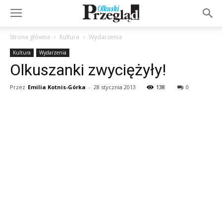
Strona główna
Kultura
Wydarzenia
Kultura
Wydarzenia
Olkuszanki zwyciężyły!
Przez
Emilia Kotnis-Górka
-
28 stycznia 2013
138
0