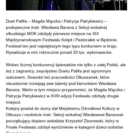
Duet PaMa – Magda Mączka i Patrycja Patrykiewicz –
podopieczne instr. Wiesława Barana z Sekcji wokalnej
olkuskiego MOK zdobyły pierwsze miejsce na XIX
Międzynarodowym Festiwalu Kolęd i Pastorałek w Będzinie.
Festiwal ten jest największym tego typu konkursem w kraju.
Rywalizuje w nim rokrocznie ponad 20 tys. wykonawców.
Wobec licznej konkurencji śpiewaków nie tylko z całej Polski, ale
też z zagranicy, zwycięstwo Duetu PaMa jest ogromnym
sukcesem. Dowodzi też pracowitości Olkuszanek, które
nieustannie rozwijają swe talenty pod kierunkiem Wiesława
Barana. Warto w tym miejscu przypomnieć, że Magda Mączka i
Patrycja Patrykiewicz w XVIII edycji Festiwalu zdobyły drugie
miejsce.
Kolejny powód do dumy dał Miejskiemu Ośrodkowi Kultury w
Olkuszu i osobiście instr. Sekcji wokalnej Wiesławowi Baranowi
początkujący dopiero wokalista Krzysztof Zborowski, który w
Finale Festiwalu zdobył wyróżnienie w kategorii dzieci-solistów.