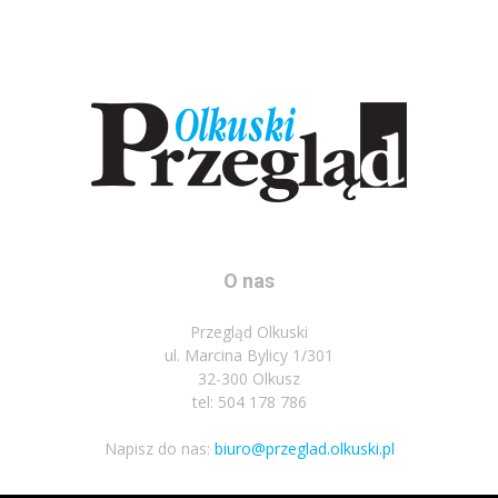
O nas
Przegląd Olkuski
ul. Marcina Bylicy 1/301
32-300 Olkusz
tel: 504 178 786
Napisz do nas:
biuro@przeglad.olkuski.pl