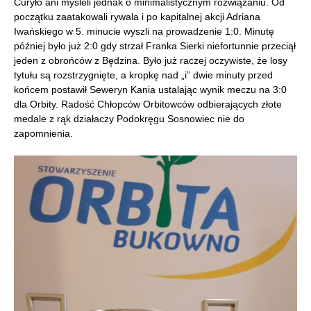
Curyło ani myśleli jednak o minimalistycznym rozwiązaniu. Od
początku zaatakowali rywala i po kapitalnej akcji Adriana
Iwańskiego w 5. minucie wyszli na prowadzenie 1:0. Minutę
później było już 2:0 gdy strzał Franka Sierki niefortunnie przeciął
jeden z obrońców z Będzina. Było już raczej oczywiste, że losy
tytułu są rozstrzygnięte, a kropkę nad „i” dwie minuty przed
końcem postawił Seweryn Kania ustalając wynik meczu na 3:0
dla Orbity. Radość Chłopców Orbitowców odbierających złote
medale z rąk działaczy Podokręgu Sosnowiec nie do
zapomnienia.