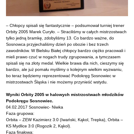
– Chłopcy spisali się fantastycznie – podsumował turniej trener
Orbity 2005 Marek Curyło. – Straciliśmy w całych mistrzostwach
tylko jedną bramkę, zdobyliśmy 13. Co bardzo ważne, do
Sosnowca przyjechaliśmy dzień po obozie i bez trzech
zawodników. W Bielsku Białej chłopcy bardzo ciężko pracowali i
mieli prawo czuć w nogach trudy zgrupowania, a tymczasem
spisali się na złoty medal. Wielkie brawa dla nich, cieszymy się
bardzo, ale już pomału myślimy o kolejnym wielkim wyzwaniu,
bo teraz będziemy reprezentować Podokręg Sosnowiec w
mistrzostwach Śląska i nie możemy przynieść wstydu.
Wyniki Orbity 2005 w halowych mistrzostwach młodzików
Podokręgu Sosnowiec.
04.02.2017 Sosnowiec- Niwka
Faza grupowa:
Orbita – ZEW Kazimierz 3:0 (Iwański, Kąkol, Trepka), Orbita –
KS Mydlice 3:0 (Rogozik 2, Kąkol).
Faza finałowa: