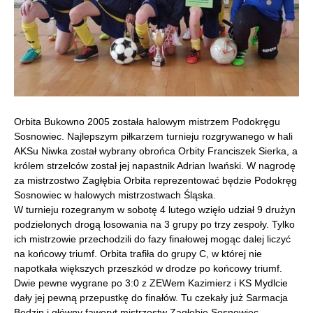
Orbita Bukowno 2005 została halowym mistrzem Podokręgu
Sosnowiec. Najlepszym piłkarzem turnieju rozgrywanego w hali
AKSu Niwka został wybrany obrońca Orbity Franciszek Sierka, a
królem strzelców został jej napastnik Adrian Iwański. W nagrodę
za mistrzostwo Zagłębia Orbita reprezentować będzie Podokręg
Sosnowiec w halowych mistrzostwach Śląska.
W turnieju rozegranym w sobotę 4 lutego wzięło udział 9 drużyn
podzielonych drogą losowania na 3 grupy po trzy zespoły. Tylko
ich mistrzowie przechodzili do fazy finałowej mogąc dalej liczyć
na końcowy triumf. Orbita trafiła do grupy C, w której nie
napotkała większych przeszkód w drodze po końcowy triumf.
Dwie pewne wygrane po 3:0 z ZEWem Kazimierz i KS Mydlcie
dały jej pewną przepustkę do finałów. Tu czekały już Sarmacja
Będzin i główny faworyt mistrzostw Zagłębie Sosnowiec.