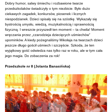
Dobry humor, salwy śmiechu i rozbawione twarze
przedszkolaków świadczyły o tym niezbicie. Było dużo
ciekawych zagadek, konkursów, piosenek i licznych
niespodzianek. Dzieci spisały się na szóstkę. Wykazały się
bystrością umysłu, wiedzą, muzykalnością i sprawnością
fizyczną. I wreszcie przyszedł ten moment – ta chwila! Moment
wręczania przez „czarodzieja dziecięcych uśmiechów”
upominków. A kiedy pożegnaliśmy Mikołaja na twarzach dzieci
jeszcze długo gościł uśmiech i szczęście. Szkoda, że ten
wyjątkowy gość odwiedza nas tylko raz w roku, ale w tym cała
jego magia. Do zobaczenia za rok!
Przedszkole nr 8 (Jolanta Banasińska)