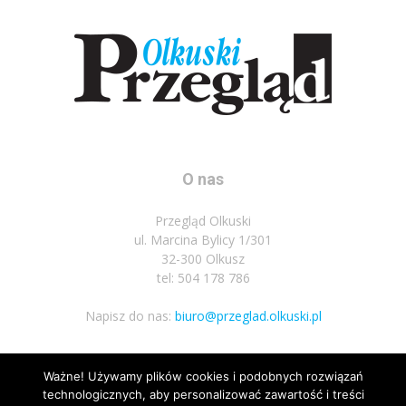
O nas
Przegląd Olkuski
ul. Marcina Bylicy 1/301
32-300 Olkusz
tel: 504 178 786
Napisz do nas:
biuro@przeglad.olkuski.pl
Ważne! Używamy plików cookies i podobnych rozwiązań
Podążaj za nami
technologicznych, aby personalizować zawartość i treści