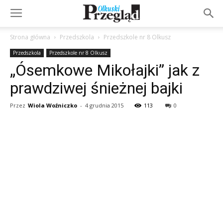
Strona główna
Przedszkola
Przedszkole nr 8 Olkusz
Przedszkola
Przedszkole nr 8 Olkusz
„Ósemkowe Mikołajki” jak z
prawdziwej śnieżnej bajki
Przez
Wiola Woźniczko
-
4 grudnia 2015
113
0