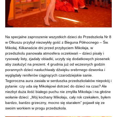
Na specjalne zaproszenie wszystkich dzieci do Przedszkola Nr 8
w Olkuszu przybył niezwykły gość z Bieguna Północnego – Św.
Mikołaj. Kilkanaście dni przed przybyciem Mikołaja, w
przedszkolu panowała atmosfera oczekiwań – dzieci pisały i
rysowały listy, zjadały obiadki, uczyły się dodatkowych piosenek
aby zasłużyć na prezent.
4 grudnia już od wczesnych godzin
porannych dzieci nasłuchiwały dźwięku srebrnego dzwonka i
wyglądały reniferów ciągnących czarodziejskie sanie.
Tegoroczna aura zasiała w serduszka przedszkolaków niepokój i
pytanie: czy uda się Mikołajowi dotrzeć do dzieci na czas? Ale
niezbyt duża ilość białego puchu nie zmyliła Mikołaja i na głośne
wołanie dzieci: „Mój kochany Mikołaju, cały rok czekałem, byłem
bardzo, bardzo grzeczny, mocno się starałem” pojawił się ze
swoim workiem w progu przedszkola.