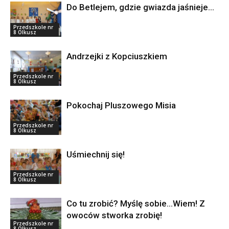
Do Betlejem, gdzie gwiazda jaśnieje…
Przedszkole nr
8 Olkusz
Andrzejki z Kopciuszkiem
Przedszkole nr
8 Olkusz
Pokochaj Pluszowego Misia
Przedszkole nr
8 Olkusz
Uśmiechnij się!
Przedszkole nr
8 Olkusz
Co tu zrobić? Myślę sobie…Wiem! Z
owoców stworka zrobię!
Przedszkole nr
8 Olkusz