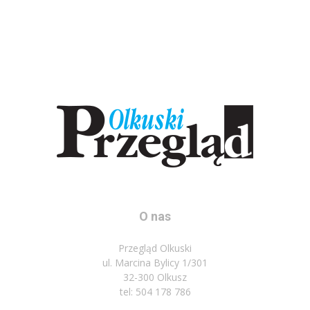
O nas
Przegląd Olkuski
ul. Marcina Bylicy 1/301
32-300 Olkusz
tel: 504 178 786