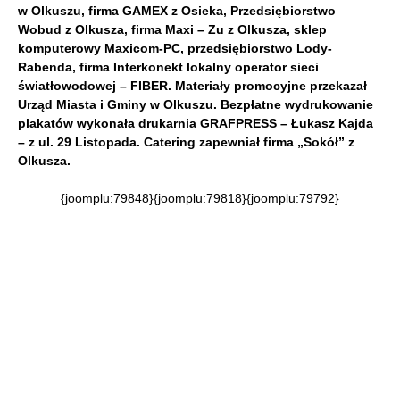
w Olkuszu, firma GAMEX z Osieka, Przedsiębiorstwo
Wobud z Olkusza, firma Maxi – Zu z Olkusza, sklep
komputerowy Maxicom-PC, przedsiębiorstwo Lody-
Rabenda, firma Interkonekt lokalny operator sieci
światłowodowej – FIBER. Materiały promocyjne przekazał
Urząd Miasta i Gminy w Olkuszu. Bezpłatne wydrukowanie
plakatów wykonała drukarnia GRAFPRESS – Łukasz Kajda
– z ul. 29 Listopada. Catering zapewniał firma „Sokół” z
Olkusza.
{joomplu:79848}{joomplu:79818}{joomplu:79792}