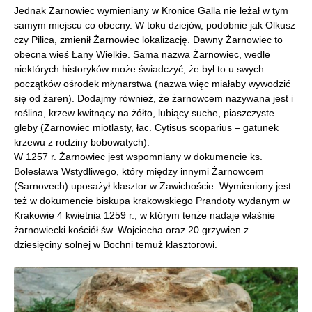
Jednak Żarnowiec wymieniany w Kronice Galla nie leżał w tym
samym miejscu co obecny. W toku dziejów, podobnie jak Olkusz
czy Pilica, zmienił Żarnowiec lokalizację. Dawny Żarnowiec to
obecna wieś Łany Wielkie. Sama nazwa Żarnowiec, wedle
niektórych historyków może świadczyć, że był to u swych
początków ośrodek młynarstwa (nazwa więc miałaby wywodzić
się od żaren). Dodajmy również, że żarnowcem nazywana jest i
roślina, krzew kwitnący na żółto, lubiący suche, piaszczyste
gleby (Żarnowiec miotlasty, łac. Cytisus scoparius – gatunek
krzewu z rodziny bobowatych).
W 1257 r. Żarnowiec jest wspomniany w dokumencie ks.
Bolesława Wstydliwego, który między innymi Żarnowcem
(Sarnovech) uposażył klasztor w Zawichoście. Wymieniony jest
też w dokumencie biskupa krakowskiego Prandoty wydanym w
Krakowie 4 kwietnia 1259 r., w którym tenże nadaje właśnie
żarnowiecki kościół św. Wojciecha oraz 20 grzywien z
dziesięciny solnej w Bochni temuż klasztorowi.