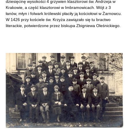
dziesięcinę wysokości 4 grzywien klasztorowi św. Andrzeja w
Krakowie, a część klasztorowi w Imbramowicach. Wójt z 3
łanów, młyn i folwark królewski płaciły ją kościołowi w Żarnowcu.
W 1426 przy kościele św. Krzyża zawiązało się tu bractwo
literackie, potwierdzone przez biskupa Zbigniewa Oleśnickiego.