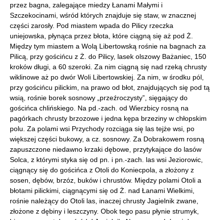
przez bagna, zalegające miedzy Łanami Małymi i
Szczekocinami, wśród których znajduje się staw, w znacznej
części zarosły. Pod miastem wpada do Pilicy rzeczka
uniejowska, płynąca przez błota, które ciągną się aż pod Ż.
Między tym miastem a Wolą Libertowską rośnie na bagnach za
Pilicą, przy gościńcu z Ż. do Pilicy, lasek olszowy Bażaniec, 150
kroków długi, a 60 szeroki. Za nim ciągną się nad rzeką chrusty
wiklinowe aż po dwór Woli Libertowskiej. Za nim, w środku pól,
przy gościńcu pilickim, na prawo od błot, znajdujących się pod tą
wsią, rośnie borek sosnowy „przeźroczysty”, sięgający do
gościńca chlińskiego. Na pd.-zach. od Wierzbicy rosną na
pagórkach chrusty brzozowe i jedna kępa brzeziny w chłopskim
polu. Za polami wsi Przychody rozciąga się las tejże wsi, po
większej części bukowy, a cz. sosnowy. Za Dobrakowem rosną
zapuszczone niedawno krzaki dębowe, przytykające do lasów
Solca, z którymi styka się od pn. i pn.-zach. las wsi Jeziorowic,
ciągnący się do gościńca z Otoli do Koniecpola, a złożony z
sosen, dębów, brzóz, buków i chrustów. Między polami Otoli a
błotami pilickimi, ciągnącymi się od Ż. nad Łanami Wielkimi,
rośnie należący do Otoli las, inaczej chrusty Jagielnik zwane,
złożone z dębiny i leszczyny. Obok tego pasu płynie strumyk,