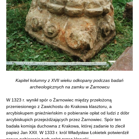
Kapitel kolumny z XVII wieku odkopany podczas badań
archeologicznych na zamku w Żarnowcu
W 1323 r. wynikł spór o Żarnowiec między przełożoną
przeniesionego z Zawichostu do Krakowa klasztoru, a
arcybiskupem gnieźnieńskim o pobieranie opłat od ludzi z dóbr
arcybiskupich przejeżdżających przez Żarnowiec. Spór ten
badała komisja duchowna z Krakowa, której zadanie to zlecił
papież Jan XXII. W 1333 r. król Władysław Łokietek potwierdził
prawo pobierania tych opłat przez klaryski.