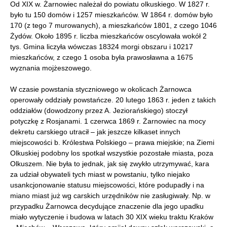
Od XIX w. Żarnowiec należał do powiatu olkuskiego. W 1827 r.
było tu 150 domów i 1257 mieszkańców. W 1864 r. domów było
170 (z tego 7 murowanych), a mieszkańców 1801, z czego 1046
Żydów. Około 1895 r. liczba mieszkańców oscylowała wokół 2
tys. Gmina liczyła wówczas 18324 morgi obszaru i 10217
mieszkańców, z czego 1 osoba była prawosławna a 1675
wyznania mojżeszowego.
W czasie powstania styczniowego w okolicach Żarnowca
operowały oddziały powstańcze. 20 lutego 1863 r. jeden z takich
oddziałów (dowodzony przez A. Jeziorańskiego) stoczył
potyczkę z Rosjanami. 1 czerwca 1869 r. Żarnowiec na mocy
dekretu carskiego utracił – jak jeszcze kilkaset innych
miejscowości b. Królestwa Polskiego – prawa miejskie; na Ziemi
Olkuskiej podobny los spotkał wszystkie pozostałe miasta, poza
Olkuszem. Nie była to jednak, jak się zwykło utrzymywać, kara
za udział obywateli tych miast w powstaniu, tylko niejako
usankcjonowanie statusu miejscowości, które podupadły i na
miano miast już wg carskich urzędników nie zasługiwały. Np. w
przypadku Żarnowca decydujące znaczenie dla jego upadku
miało wytyczenie i budowa w latach 30 XIX wieku traktu Kraków