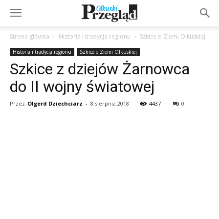
Strona główna
Historia i tradycja regionu
Szkice o Ziemi Olkuskiej
Historia i tradycja regionu
Szkice o Ziemi Olkuskiej
Szkice z dziejów Żarnowca
do II wojny światowej
Przez
Olgerd Dziechciarz
-
8 sierpnia 2018
4437
0