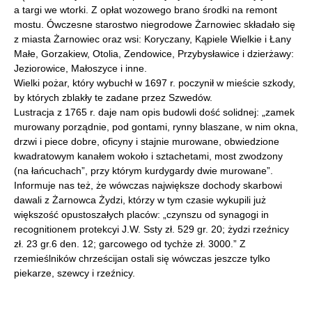
a targi we wtorki. Z opłat wozowego brano środki na remont
mostu. Ówczesne starostwo niegrodowe Żarnowiec składało się
z miasta Żarnowiec oraz wsi: Koryczany, Kąpiele Wielkie i Łany
Małe, Gorzakiew, Otolia, Zendowice, Przybysławice i dzierżawy:
Jeziorowice, Małoszyce i inne.
Wielki pożar, który wybuchł w 1697 r. poczynił w mieście szkody,
by których zblakły te zadane przez Szwedów.
Lustracja z 1765 r. daje nam opis budowli dość solidnej: „zamek
murowany porządnie, pod gontami, rynny blaszane, w nim okna,
drzwi i piece dobre, oficyny i stajnie murowane, obwiedzione
kwadratowym kanałem wokoło i sztachetami, most zwodzony
(na łańcuchach”, przy którym kurdygardy dwie murowane”.
Informuje nas też, że wówczas największe dochody skarbowi
dawali z Żarnowca Żydzi, którzy w tym czasie wykupili już
większość opustoszałych placów: „czynszu od synagogi in
recognitionem protekcyi J.W. Ssty zł. 529 gr. 20; żydzi rzeźnicy
zł. 23 gr.6 den. 12; garcowego od tychże zł. 3000.” Z
rzemieślników chrześcijan ostali się wówczas jeszcze tylko
piekarze, szewcy i rzeźnicy.