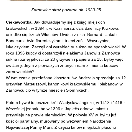
Żarnowiec straż pożarna ok. 1920-25
Ciekawostka.
Jak dowiadujemy się z ksiąg miejskich
krakowskich, w 1394 r. w Kazimierzu, dziś dzielnicy Krakowa,
osiedliło się trzech Włochów. Dwóch z nich: Bernard i Jakub
Bonacursi, było florentczykami, trzeci zaś – Wawrzyniec,
lukejczykiem. Zaczęli oni wyrabiać tu sukno na sposób włoski. W
roku 1396 kupcy ci dostarczyli niejakiemu Janowi z Żarnowca
sukna różnej jakości za 20 grzywien i papieru za 15. Byłby więc
ów Jan jednym z pierwszych znanych nam z imienia kupców
żarnowieckich?
W tym czasie przełożona klasztoru św. Andrzeja sprzedaje za 12
grzywien Mateuszowi, kanonikowi krakowskiemu i plebanowi w
Żarnowcu cło w tymże mieście i Słomnikach.
Potem bywał tu jeszcze król Władysław Jagiełło, w 1413 i 1416 r.
Wcześniej jednak, bo w 1396 r. Jagiełło odnowił miastu
przywileje na prawie niemieckim. W połowie XV w. był tu już
kościół parafialny, murowany po wezwaniem Narodzenia
Najświętszej Panny Marii. Z części łanów miejskich płacono