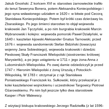
Jakub Gnoiński. Z końcem XVI w. starostwo żarnowieckie trafiło
do tenut Seweryna Bonera, potem Aleksandra Koniecpolskiego i
jego syna wsławionego udziałem w 1620 r. w bitwie pod Cecorą
Stanisława Koniecpolskiego. Potem był krótki czas dzierżawy ks.
Zbaraskiego. Po jego śmierci starostwo to objął wojewoda
krakowski Jan Tęczyński, a po nim burgrabia krakowski Marcin
Wybranowski i kolejno: wojewoda pomorski Paweł Działyński, w
1640 r. kasztelan kijowski Aleksander Gnatus Tarnowski, przed
1676 r. wojewoda sandomierski Stefan Bidziński (towarzysz
wojenny Jana Sobieskiego), wojewoda krakowski i dziedzic
Pieskowej Skały Franciszek Wielopolski (siostrzeniec królowej
Marysieńki), a po jego ustąpieniu w 1711 r. jego żona Anna z
Lubomirskich-Wielopolska. Po owej damie odziedziczyli je przed
1747 r. Hieronim Wielopolski z żoną Urszulą z Potockich-
Wilopolską. W 1783 r. otrzymał je z rąk Stanisława
Poniatowskiego Franciszek ks. Sułkowski, który przekazał je z
kolei kasztelanowi wojnickiemu i uczestnikowi Targowicy Piotrowi
Ożarowskiemu. Po nim byli jeszcze tylko dwa starostowie
Kasper i Piotr Walewscy.
Z wizytacji biskupa krakowskiego Jerzego Radziwiłła (z lat 1596-