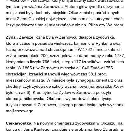
– Miechów – Warszawa, który omijał dawny szlak warszawski, a
tym samym właśnie Żarnowiec. Atutem głównym dla utrzymania
miejskości były dochody miejskie, Olkusz miał spośród innych
miast Ziemi Olkuskiej największe i status miejski utrzymał, choć
liczył podówczas mniej mieszkańców niż np. Pilica czy Wolbrom.
Żydzi.
Zawsze liczna była w Żarnowcu diaspora żydowska,
która z czasem posiadała większość kamienic w Rynku, a swą
liczbą przeważała nad chrześcijanami. W 1782 r. mieszkało ich
w Żarnowcu około 200; szczegółowsze dane mamy z roku 1787,
kiedy miasto liczyło 766 ludzi, z tego 177 izraelitów – wśród nich
rabin. W 1865 r. w Żarnowcu mieszkało 1046 Żydów i 755
chrześcijan. Izraelici stanowili więc wówczas 58,1 proc.
mieszkańców miasta. W mieście była synagoga, cmentarz oraz
chedery, czyli żydowskie szkoły wyznaniowe (na początku XX w.
było ich aż 6). Kres bytności Żydów w Żarnowcu położyła
okupacja hitlerowska. Okupanci wymordowali około tysiąc
trzystu obywateli Żarnowca, z czego ponad tysiąc było wyznania
mojżeszowego.
Ciekawostka.
Na nowym cmentarzu żydowskim w Olkuszu, na
końcu ul. Jana Kantego, znajduje się grób zmarłego 13 grudnia