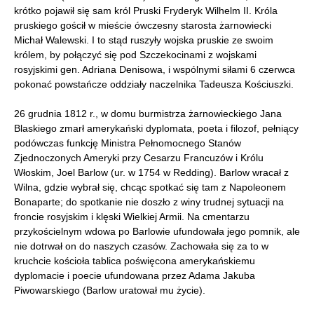
krótko pojawił się sam król Pruski Fryderyk Wilhelm II. Króla
pruskiego gościł w mieście ówczesny starosta żarnowiecki
Michał Walewski. I to stąd ruszyły wojska pruskie ze swoim
królem, by połączyć się pod Szczekocinami z wojskami
rosyjskimi gen. Adriana Denisowa, i wspólnymi siłami 6 czerwca
pokonać powstańcze oddziały naczelnika Tadeusza Kościuszki.
26 grudnia 1812 r., w domu burmistrza żarnowieckiego Jana
Blaskiego zmarł amerykański dyplomata, poeta i filozof, pełniący
podówczas funkcję Ministra Pełnomocnego Stanów
Zjednoczonych Ameryki przy Cesarzu Francuzów i Królu
Włoskim, Joel Barlow (ur. w 1754 w Redding). Barlow wracał z
Wilna, gdzie wybrał się, chcąc spotkać się tam z Napoleonem
Bonaparte; do spotkanie nie doszło z winy trudnej sytuacji na
froncie rosyjskim i klęski Wielkiej Armii. Na cmentarzu
przykościelnym wdowa po Barlowie ufundowała jego pomnik, ale
nie dotrwał on do naszych czasów. Zachowała się za to w
kruchcie kościoła tablica poświęcona amerykańskiemu
dyplomacie i poecie ufundowana przez Adama Jakuba
Piwowarskiego (Barlow uratował mu życie).