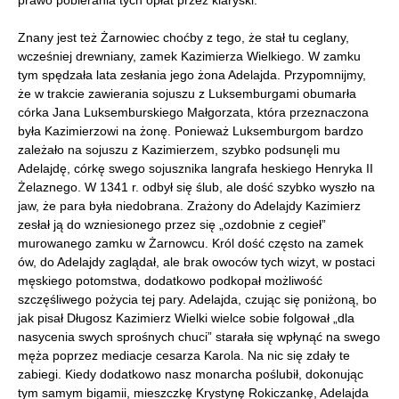
Znany jest też Żarnowiec choćby z tego, że stał tu ceglany,
wcześniej drewniany, zamek Kazimierza Wielkiego. W zamku
tym spędzała lata zesłania jego żona Adelajda. Przypomnijmy,
że w trakcie zawierania sojuszu z Luksemburgami obumarła
córka Jana Luksemburskiego Małgorzata, która przeznaczona
była Kazimierzowi na żonę. Ponieważ Luksemburgom bardzo
zależało na sojuszu z Kazimierzem, szybko podsunęli mu
Adelajdę, córkę swego sojusznika langrafa heskiego Henryka II
Żelaznego. W 1341 r. odbył się ślub, ale dość szybko wyszło na
jaw, że para była niedobrana. Zrażony do Adelajdy Kazimierz
zesłał ją do wzniesionego przez się „ozdobnie z cegieł”
murowanego zamku w Żarnowcu. Król dość często na zamek
ów, do Adelajdy zaglądał, ale brak owoców tych wizyt, w postaci
męskiego potomstwa, dodatkowo podkopał możliwość
szczęśliwego pożycia tej pary. Adelajda, czując się poniżoną, bo
jak pisał Długosz Kazimierz Wielki wielce sobie folgował „dla
nasycenia swych sprośnych chuci” starała się wpłynąć na swego
męża poprzez mediacje cesarza Karola. Na nic się zdały te
zabiegi. Kiedy dodatkowo nasz monarcha poślubił, dokonując
tym samym bigamii, mieszczkę Krystynę Rokiczankę, Adelajda