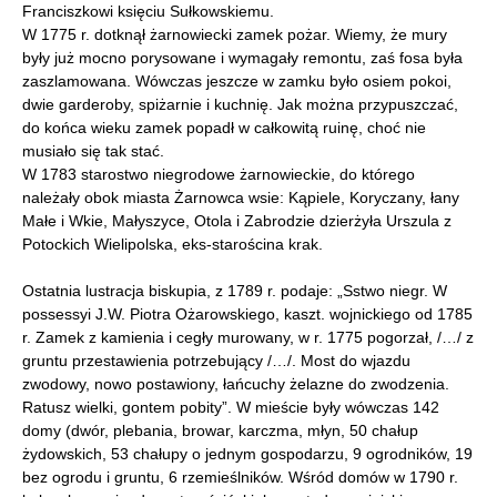
Franciszkowi księciu Sułkowskiemu.
W 1775 r. dotknął żarnowiecki zamek pożar. Wiemy, że mury
były już mocno porysowane i wymagały remontu, zaś fosa była
zaszlamowana. Wówczas jeszcze w zamku było osiem pokoi,
dwie garderoby, spiżarnie i kuchnię. Jak można przypuszczać,
do końca wieku zamek popadł w całkowitą ruinę, choć nie
musiało się tak stać.
W 1783 starostwo niegrodowe żarnowieckie, do którego
należały obok miasta Żarnowca wsie: Kąpiele, Koryczany, łany
Małe i Wkie, Małyszyce, Otola i Zabrodzie dzierżyła Urszula z
Potockich Wielipolska, eks-starościna krak.
Ostatnia lustracja biskupia, z 1789 r. podaje: „Sstwo niegr. W
possessyi J.W. Piotra Ożarowskiego, kaszt. wojnickiego od 1785
r. Zamek z kamienia i cegły murowany, w r. 1775 pogorzał, /…/ z
gruntu przestawienia potrzebujący /…/. Most do wjazdu
zwodowy, nowo postawiony, łańcuchy żelazne do zwodzenia.
Ratusz wielki, gontem pobity”. W mieście były wówczas 142
domy (dwór, plebania, browar, karczma, młyn, 50 chałup
żydowskich, 53 chałupy o jednym gospodarzu, 9 ogrodników, 19
bez ogrodu i gruntu, 6 rzemieślników. Wśród domów w 1790 r.