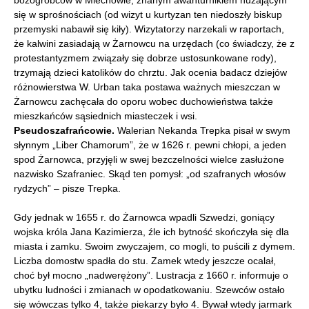
się w sprośnościach (od wizyt u kurtyzan ten niedoszły biskup
przemyski nabawił się kiły). Wizytatorzy narzekali w raportach,
że kalwini zasiadają w Żarnowcu na urzędach (co świadczy, że z
protestantyzmem związały się dobrze ustosunkowane rody),
trzymają dzieci katolików do chrztu. Jak ocenia badacz dziejów
różnowierstwa W. Urban taka postawa ważnych mieszczan w
Żarnowcu zachęcała do oporu wobec duchowieństwa także
mieszkańców sąsiednich miasteczek i wsi.
Pseudoszafrańcowie.
Walerian Nekanda Trepka pisał w swym
słynnym „Liber Chamorum”, że w 1626 r. pewni chłopi, a jeden
spod Żarnowca, przyjęli w swej bezczelności wielce zasłużone
nazwisko Szafraniec. Skąd ten pomysł: „od szafranych włosów
rydzych” – pisze Trepka.
Gdy jednak w 1655 r. do Żarnowca wpadli Szwedzi, goniący
wojska króla Jana Kazimierza, źle ich bytność skończyła się dla
miasta i zamku. Swoim zwyczajem, co mogli, to puścili z dymem.
Liczba domostw spadła do stu. Zamek wtedy jeszcze ocalał,
choć był mocno „nadwerężony”. Lustracja z 1660 r. informuje o
ubytku ludności i zmianach w opodatkowaniu. Szewców ostało
się wówczas tylko 4, także piekarzy było 4. Bywał wtedy jarmark