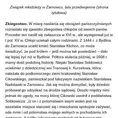
Związek młodzieży w Żarnowcu, lata przedwojenne (strona
tytułowa)
Zbiegostwo.
W miarę nasilania się obciążeń pańszczyźnianych
rozrastało się zjawisko zbiegostwa chłopów od swoich panów.
Proceder ten nasilił się zwłaszcza w XVI w., ale występował już w
I poł. XV w. Chłopi uciekali całymi rodzinami. Z 1444 r. z Bydlina
do Żarnowca uciekł kmieć Stanisław Klichon, co może
świadczyć, że pod królem – jeśli można tak powiedzieć – dało
się lepiej żyć niż w Bydlinie. Półtora stulecia później, w 1608 r.
mamy dość podobną historię. Niejaki Stanisław Sobkowicz
uciekinier z dziedzicznej wsi Tranowej k. Kurzelowa, która
należała do podkomorzego ziemi krakowskiej Stanisław
Cikowskiego, zamieszkał pod fałszywym nazwiskiem Stanisława
Nadstawki w Żarnowcu. Jak się można domyślać, były dziedzic
próbował go odzyskać na drodze sądowej. Doszło między nimi
jednak do ugody, na mocy której Cikowski uwolnił z poddaństwa
Sobkowicza: „iż on i z potomstwem swym wolen jest na
wszelakie miejsce stanowić się i mieszkania spokojnie zażywać,
ode mnie i od potomstwa mojego wolnych w pochodzeniu ich
zostawuję. A jeśliby jaki prawny postępek oń był przez mię