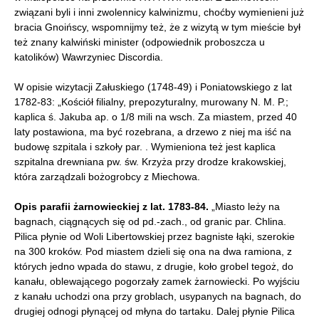
związani byli i inni zwolennicy kalwinizmu, choćby wymienieni już
bracia Gnoińscy, wspomnijmy też, że z wizytą w tym mieście był
też znany kalwiński minister (odpowiednik proboszcza u
katolików) Wawrzyniec Discordia.
W opisie wizytacji Załuskiego (1748-49) i Poniatowskiego z lat
1782-83: „Kościół filialny, prepozyturalny, murowany N. M. P.;
kaplica ś. Jakuba ap. o 1/8 mili na wsch. Za miastem, przed 40
laty postawiona, ma być rozebrana, a drzewo z niej ma iść na
budowę szpitala i szkoły par. . Wymieniona też jest kaplica
szpitalna drewniana pw. św. Krzyża przy drodze krakowskiej,
która zarządzali bożogrobcy z Miechowa.
Opis parafii żarnowieckiej z lat. 1783-84.
„Miasto leży na
bagnach, ciągnących się od pd.-zach., od granic par. Chlina.
Pilica płynie od Woli Libertowskiej przez bagniste łąki, szerokie
na 300 kroków. Pod miastem dzieli się ona na dwa ramiona, z
których jedno wpada do stawu, z drugie, koło grobel tegoż, do
kanału, oblewającego pogorzały zamek żarnowiecki. Po wyjściu
z kanału uchodzi ona przy groblach, usypanych na bagnach, do
drugiej odnogi płynącej od młyna do tartaku. Dalej płynie Pilica