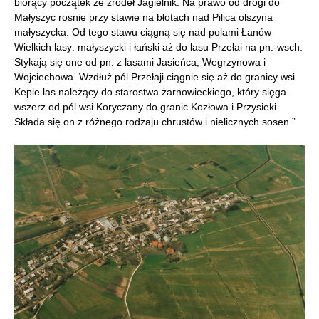
biorący początek ze źródeł Jagielnik. Na prawo od drogi do
Małyszyc rośnie przy stawie na błotach nad Pilica olszyna
małyszycka. Od tego stawu ciągną się nad polami Łanów
Wielkich lasy: małyszycki i łański aż do lasu Przełai na pn.-wsch.
Stykają się one od pn. z lasami Jasieńca, Wegrzynowa i
Wojciechowa. Wzdłuż pól Przełaji ciągnie się aż do granicy wsi
Kepie las należący do starostwa żarnowieckiego, który sięga
wszerz od pól wsi Koryczany do granic Kozłowa i Przysieki.
Składa się on z różnego rodzaju chrustów i nielicznych sosen.”