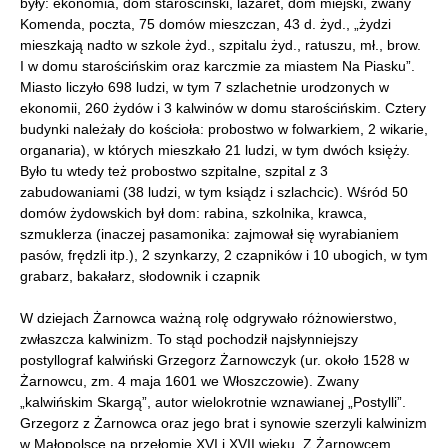
były: ekonomia, dom starościński, lazaret, dom miejski, zwany
Komenda, poczta, 75 domów mieszczan, 43 d. żyd., „żydzi
mieszkają nadto w szkole żyd., szpitalu żyd., ratuszu, mł., brow.
I w domu starościńskim oraz karczmie za miastem Na Piasku”.
Miasto liczyło 698 ludzi, w tym 7 szlachetnie urodzonych w
ekonomii, 260 żydów i 3 kalwinów w domu starościńskim. Cztery
budynki należały do kościoła: probostwo w folwarkiem, 2 wikarie,
organaria), w których mieszkało 21 ludzi, w tym dwóch księży.
Było tu wtedy też probostwo szpitalne, szpital z 3
zabudowaniami (38 ludzi, w tym ksiądz i szlachcic). Wśród 50
domów żydowskich był dom: rabina, szkolnika, krawca,
szmuklerza (inaczej pasamonika: zajmował się wyrabianiem
pasów, frędzli itp.), 2 szynkarzy, 2 czapników i 10 ubogich, w tym
grabarz, bakałarz, słodownik i czapnik
W dziejach Żarnowca ważną rolę odgrywało różnowierstwo,
zwłaszcza kalwinizm. To stąd pochodził najsłynniejszy
postyllograf kalwiński Grzegorz Żarnowczyk (ur. około 1528 w
Żarnowcu, zm. 4 maja 1601 we Włoszczowie). Zwany
„kalwińskim Skargą”, autor wielokrotnie wznawianej „Postylli”.
Grzegorz z Żarnowca oraz jego brat i synowie szerzyli kalwinizm
w Małopolsce na przełomie XVI i XVII wieku. Z Żarnowcem