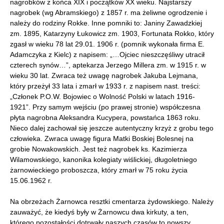
nagrobków z końca XIX i początków XX wieku. Najstarszy
nagrobek (wg Abramskiego) z 1857 r. ma żeliwne ogrodzenie i
należy do rodziny Rokke. Inne pomniki to: Janiny Zawadzkiej
zm. 1895, Katarzyny Łukowicz zm. 1903, Fortunata Rokko, który
zgasł w wieku 78 lat 29.01. 1906 r. (pomnik wykonała firma E.
Adamczyka z Kielc) z napisem: „…Ojciec nieszczęśliwy utracił
czterech synów…”, aptekarza Jerzego Millera zm. w 1915 r. w
wieku 30 lat. Zwraca też uwagę nagrobek Jakuba Lejmana,
który przeżył 33 lata i zmarł w 1933 r. z napisem nast. treści:
„Członek P.O.W. Bojowiec o Wolność Polski w latach 1916-
1921”. Przy samym wejściu (po prawej stronie) współczesna
płyta nagrobna Aleksandra Kucypera, powstańca 1863 roku.
Nieco dalej zachował się jeszcze autentyczny krzyż z grobu tego
człowieka. Zwraca uwagę figura Matki Boskiej Bolesnej na
grobie Nowakowskich. Jest też nagrobek ks. Kazimierza
Wilamowskiego, kanonika kolegiaty wiślickiej, długoletniego
żarnowieckiego proboszcza, który zmarł w 75 roku życia
15.06.1962 r.
Na obrzeżach Żarnowca resztki cmentarza żydowskiego. Należy
zauważyć, że kiedyś były w Żarnowcu dwa kirkuty, a ten,
którego pozostałości dotrwały naszych czasów to nowszy.