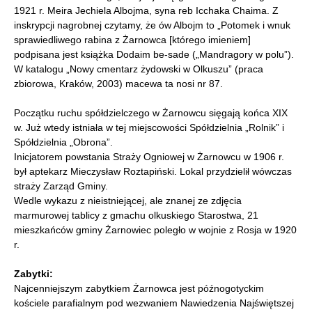
1921 r. Meira Jechiela Albojma, syna reb Icchaka Chaima. Z
inskrypcji nagrobnej czytamy, że ów Albojm to „Potomek i wnuk
sprawiedliwego rabina z Żarnowca [którego imieniem]
podpisana jest książka Dodaim be-sade („Mandragory w polu”).
W katalogu „Nowy cmentarz żydowski w Olkuszu” (praca
zbiorowa, Kraków, 2003) macewa ta nosi nr 87.
Początku ruchu spółdzielczego w Żarnowcu sięgają końca XIX
w. Już wtedy istniała w tej miejscowości Spółdzielnia „Rolnik” i
Spółdzielnia „Obrona”.
Inicjatorem powstania Straży Ogniowej w Żarnowcu w 1906 r.
był aptekarz Mieczysław Roztapiński. Lokal przydzielił wówczas
straży Zarząd Gminy.
Wedle wykazu z nieistniejącej, ale znanej ze zdjęcia
marmurowej tablicy z gmachu olkuskiego Starostwa, 21
mieszkańców gminy Żarnowiec poległo w wojnie z Rosja w 1920
r.
Zabytki:
Najcenniejszym zabytkiem Żarnowca jest późnogotyckim
kościele parafialnym pod wezwaniem Nawiedzenia Najświętszej