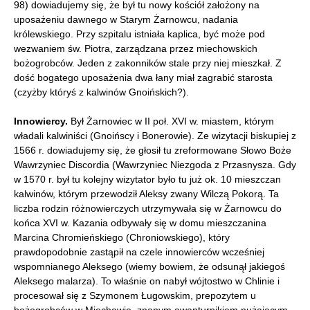
98) dowiadujemy się, że był tu nowy kościół założony na
uposażeniu dawnego w Starym Żarnowcu, nadania
królewskiego. Przy szpitalu istniała kaplica, być może pod
wezwaniem św. Piotra, zarządzana przez miechowskich
bożogrobców. Jeden z zakonników stale przy niej mieszkał. Z
dość bogatego uposażenia dwa łany miał zagrabić starosta
(czyżby któryś z kalwinów Gnoińskich?).
Innowiercy.
Był Żarnowiec w II poł. XVI w. miastem, którym
władali kalwiniści (Gnoińscy i Bonerowie). Ze wizytacji biskupiej z
1566 r. dowiadujemy się, że głosił tu zreformowane Słowo Boże
Wawrzyniec Discordia (Wawrzyniec Niezgoda z Przasnysza. Gdy
w 1570 r. był tu kolejny wizytator było tu już ok. 10 mieszczan
kalwinów, którym przewodził Aleksy zwany Wilczą Pokorą. Ta
liczba rodzin różnowierczych utrzymywała się w Żarnowcu do
końca XVI w. Kazania odbywały się w domu mieszczanina
Marcina Chromieńskiego (Chroniowskiego), który
prawdopodobnie zastąpił na czele innowierców wcześniej
wspomnianego Aleksego (wiemy bowiem, że odsunął jakiegoś
Aleksego malarza). To właśnie on nabył wójtostwo w Chlinie i
procesował się z Szymonem Ługowskim, prepozytem u
bożogrobców w Miechowie, znanym awanturnikiem nużającym