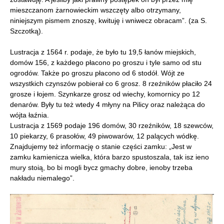
mieszczanom żarnowieckim wszczęty albo otrzymany,
niniejszym pismem znoszę, kwituję i wniwecz obracam”. (za S.
Szczotką).
Lustracja z 1564 r. podaje, że było tu 19,5 łanów miejskich,
domów 156, z każdego płacono po groszu i tyle samo od stu
ogrodów. Także po groszu płacono od 6 stodół. Wójt ze
wszystkich czynszów pobierał co 6 grosz. 8 rzeźników płaciło 24
grosze i łojem. Szynkarze grosz od wiechy, komornicy po 12
denarów. Były tu też wtedy 4 młyny na Pilicy oraz należąca do
wójta łaźnia.
Lustracja z 1569 podaje 196 domów, 30 rzeźników, 18 szewców,
10 piekarzy, 6 prasołów, 49 piwowarów, 12 palących wódkę.
Znajdujemy też informację o stanie części zamku: „Jest w
zamku kamienicza wielka, która barzo spustoszala, tak isz ieno
mury stoią, bo bi mogli bycz gmachy dobre, ienoby trzeba
nakładu niemalego”.