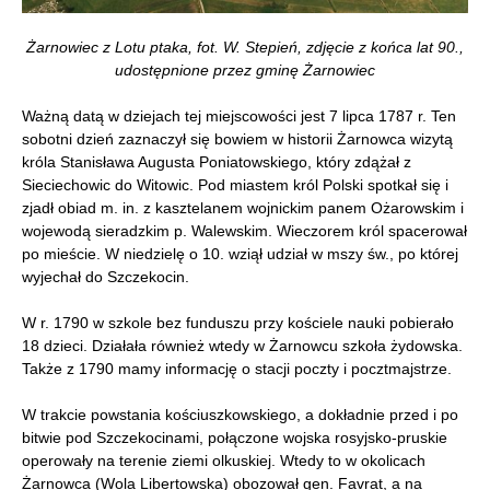
Żarnowiec z Lotu ptaka, fot. W. Stepień, zdjęcie z końca lat 90.,
udostępnione przez gminę Żarnowiec
Ważną datą w dziejach tej miejscowości jest 7 lipca 1787 r. Ten
sobotni dzień zaznaczył się bowiem w historii Żarnowca wizytą
króla Stanisława Augusta Poniatowskiego, który zdążał z
Sieciechowic do Witowic. Pod miastem król Polski spotkał się i
zjadł obiad m. in. z kasztelanem wojnickim panem Ożarowskim i
wojewodą sieradzkim p. Walewskim. Wieczorem król spacerował
po mieście. W niedzielę o 10. wziął udział w mszy św., po której
wyjechał do Szczekocin.
W r. 1790 w szkole bez funduszu przy kościele nauki pobierało
18 dzieci. Działała również wtedy w Żarnowcu szkoła żydowska.
Także z 1790 mamy informację o stacji poczty i pocztmajstrze.
W trakcie powstania kościuszkowskiego, a dokładnie przed i po
bitwie pod Szczekocinami, połączone wojska rosyjsko-pruskie
operowały na terenie ziemi olkuskiej. Wtedy to w okolicach
Żarnowca (Wola Libertowska) obozował gen. Favrat, a na