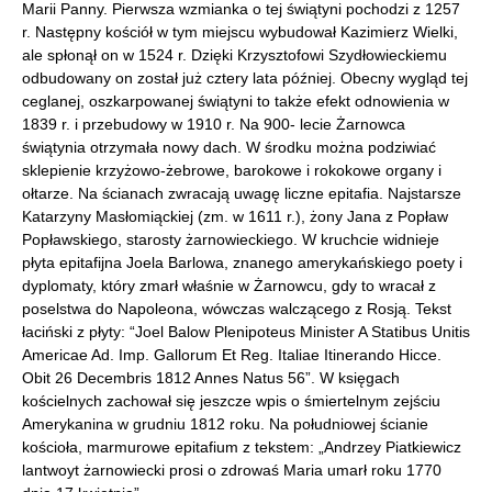
Marii Panny. Pierwsza wzmianka o tej świątyni pochodzi z 1257
r. Następny kościół w tym miejscu wybudował Kazimierz Wielki,
ale spłonął on w 1524 r. Dzięki Krzysztofowi Szydłowieckiemu
odbudowany on został już cztery lata później. Obecny wygląd tej
ceglanej, oszkarpowanej świątyni to także efekt odnowienia w
1839 r. i przebudowy w 1910 r. Na 900- lecie Żarnowca
świątynia otrzymała nowy dach. W środku można podziwiać
sklepienie krzyżowo-żebrowe, barokowe i rokokowe organy i
ołtarze. Na ścianach zwracają uwagę liczne epitafia. Najstarsze
Katarzyny Masłomiąckiej (zm. w 1611 r.), żony Jana z Popław
Popławskiego, starosty żarnowieckiego. W kruchcie widnieje
płyta epitafijna Joela Barlowa, znanego amerykańskiego poety i
dyplomaty, który zmarł właśnie w Żarnowcu, gdy to wracał z
poselstwa do Napoleona, wówczas walczącego z Rosją. Tekst
łaciński z płyty: “Joel Balow Plenipoteus Minister A Statibus Unitis
Americae Ad. Imp. Gallorum Et Reg. Italiae Itinerando Hicce.
Obit 26 Decembris 1812 Annes Natus 56”. W księgach
kościelnych zachował się jeszcze wpis o śmiertelnym zejściu
Amerykanina w grudniu 1812 roku. Na południowej ścianie
kościoła, marmurowe epitafium z tekstem: „Andrzey Piatkiewicz
lantwoyt żarnowiecki prosi o zdrowaś Maria umarł roku 1770