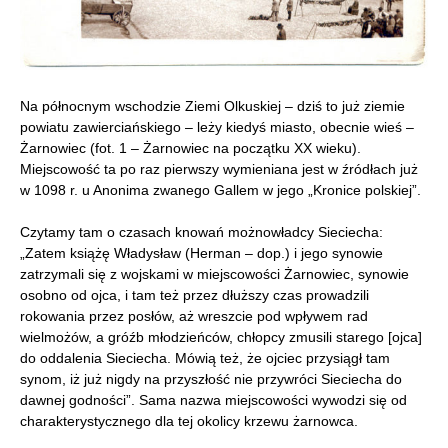
Na północnym wschodzie Ziemi Olkuskiej – dziś to już ziemie
powiatu zawierciańskiego – leży kiedyś miasto, obecnie wieś –
Żarnowiec (fot. 1 – Żarnowiec na początku XX wieku).
Miejscowość ta po raz pierwszy wymieniana jest w źródłach już
w 1098 r. u Anonima zwanego Gallem w jego „Kronice polskiej”.
Czytamy tam o czasach knowań możnowładcy Sieciecha:
„Zatem książę Władysław (Herman – dop.) i jego synowie
zatrzymali się z wojskami w miejscowości Żarnowiec, synowie
osobno od ojca, i tam też przez dłuższy czas prowadzili
rokowania przez posłów, aż wreszcie pod wpływem rad
wielmożów, a gróźb młodzieńców, chłopcy zmusili starego [ojca]
do oddalenia Sieciecha. Mówią też, że ojciec przysiągł tam
synom, iż już nigdy na przyszłość nie przywróci Sieciecha do
dawnej godności”. Sama nazwa miejscowości wywodzi się od
charakterystycznego dla tej okolicy krzewu żarnowca.