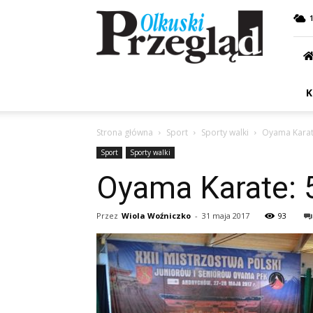
Przegląd
Olkuski
K
Strona główna
Sport
Sporty walki
Oyama Karat
Sport
Sporty walki
Oyama Karate: 
Przez
Wiola Woźniczko
-
31 maja 2017
93