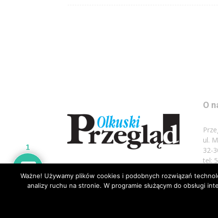
O n
Prze
ul. 
1
32-3
tel:
Ważne! Używamy plików cookies i podobnych rozwiązań technolog
Napi
analizy ruchu na stronie. W programie służącym do obsługi i
© Wszelkie prawa zastrzeżone 2020