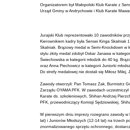
Organizatorem był Małopolski Klub Karate z Sen
Urząd Gminy w Andrychowie i Klub Karate Mawa
Jurajski Klub reprezentowało 10 zawodników prz
Kierownikiem kadry była Sensei Kinga Skalniak 1
Skalniak. Brązowy medal w Semi-Knockdown w kat
stylu złoty medal zdobył Oskar Janawa w kategor
Świechowska w kategorii młodzik do 40 kg. Brązo
oraz Anna Piechowicz w kategorii Juniorki młods
Do strefy medalowej nie dostali się Miłosz Milej, 
Zawody otworzyli: Pan Tomasz Żak, Burmistrz G
Zarządu OYAMA PFK. W zawodach uczestniczył 
Karate ds. szkoleniowych, Shihan Andrzej Pier
PFK, przewodniczący Komisji Sędziowskiej, Shih
W pierwszym dniu imprezy rozegrano zawody w 
lat) i Juniorów Młodszych (12-14 lat) na trzech p
znormalizowanego sprzętu ochronnego, dostarcz