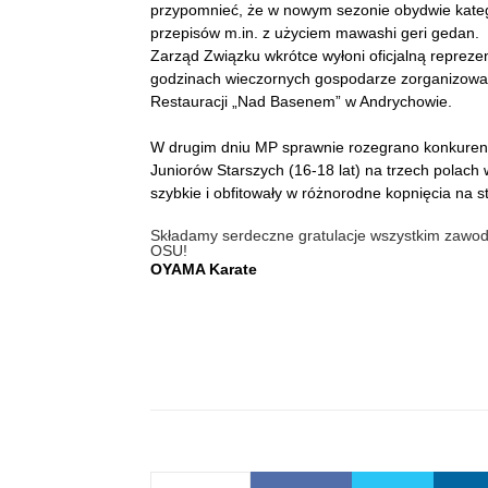
S
przypomnieć, że w nowym sezonie obydwie kateg
k
przepisów m.in. z użyciem mawashi geri gedan.
ł
a
Zarząd Związku wkrótce wyłoni oficjalną reprez
d
godzinach wieczornych gospodarze zorganizowali
a
m
Restauracji „Nad Basenem” w Andrychowie.
y
s
e
W drugim dniu MP sprawnie rozegrano konkure
r
Juniorów Starszych (16-18 lat) na trzech polach w
d
e
szybkie i obfitowały w różnorodne kopnięcia na s
c
z
Składamy serdeczne gratulacje wszystkim zawo
n
OSU!
e
g
OYAMA Karate
r
a
t
u
l
a
c
j
e
w
s
z
y
s