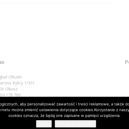
as
P
gląd Olkuski
Marcina Bylicy 1/301
00 Olkusz
 504 178 786
icznych, aby personalizować zawartość i treści reklamowe, a także do
sz do nas:
biuro@przeglad.olkuski.pl
nternetu można zmienić ustawienia dotyczące cookies.Korzystanie z na
cookies oznacza, że będą one zapisane w pamięci urządzenia.
Zgoda
Polityka prywatności
Nota 