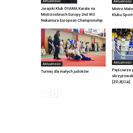
Aktualności
Aktualności
ł
p
Jurajski Klub OYAMA Karate na
Mistrz Mało
r
Mistrzostwach Europy 2nd IKO
Klubu Spor
a
c
Nakamura European Championship
ę
r
o
d
z
i
c
o
m
Aktualności
Aktualności
i
o
Pięściarze 
Turniej dla małych judoków
p
skrzyżowali
i
e
[ZDJĘCIA]
k
u
n
o
m
o
s
u
!