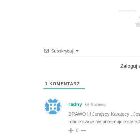
Subskrybuj
Zaloguj 
1
KOMENTARZ
radny
9 lat temu
BRAWO !!! Jurajscy Karatecy , Jest
róbcie swoje nie przejmujcie się 
0