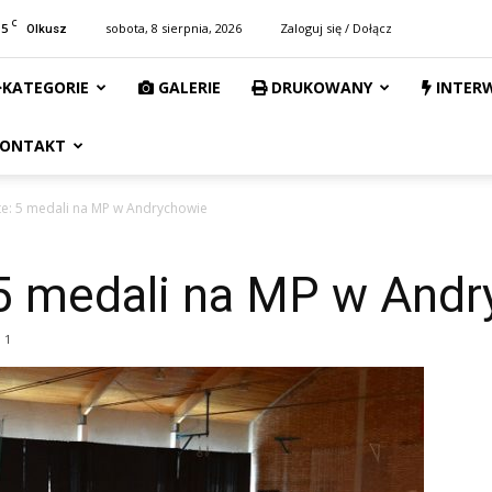
C
15
sobota, 8 sierpnia, 2026
Zaloguj się / Dołącz
Olkusz
KATEGORIE
GALERIE
DRUKOWANY
INTER
ONTAKT
e: 5 medali na MP w Andrychowie
5 medali na MP w And
1