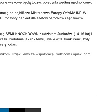
orie wiekowe będą toczyć pojedynki według ujednoliconych
entację na najbliższe Mistrzostwa Europy OYAMA IKF. W
 uroczysty bankiet dla szefów ośrodków i sędziów w
ncję SEMI-KNOCKDOWN z udziałem Juniorów (14-16 lat) i
alki. Podobnie jak rok temu, walki w tej konkurencji były
trefę jodan.
dnikom. Dziękujemy za współpracę rodzicom i opiekunom