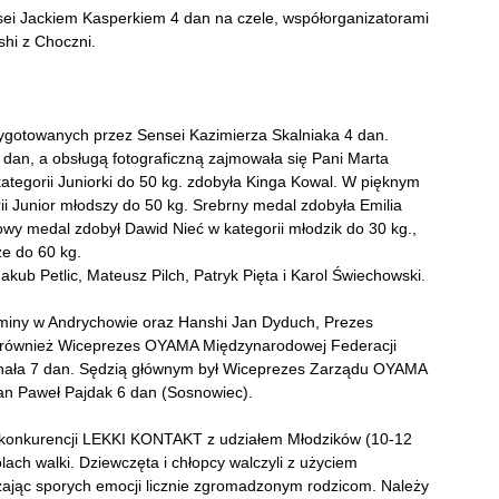
sei Jackiem Kasperkiem 4 dan na czele, współorganizatorami
shi z Choczni.
ygotowanych przez Sensei Kazimierza Skalniaka 4 dan.
 dan, a obsługą fotograficzną zajmowała się Pani Marta
egorii Juniorki do 50 kg. zdobyła Kinga Kowal. W pięknym
ii Junior młodszy do 50 kg. Srebrny medal zdobyła Emilia
wy medal zdobył Dawid Nieć w kategorii młodzik do 30 kg.,
ze do 60 kg.
Jakub Petlic, Mateusz Pilch, Patryk Pięta i Karol Świechowski.
miny w Andrychowie oraz Hanshi Jan Dyduch, Prezes
również Wiceprezes OYAMA Międzynarodowej Federacji
zchała 7 dan. Sędzią głównym był Wiceprezes Zarządu OYAMA
an Paweł Pajdak 6 dan (Sosnowiec).
konkurencji LEKKI KONTAKT z udziałem Młodzików (10-12
olach walki. Dziewczęta i chłopcy walczyli z użyciem
ając sporych emocji licznie zgromadzonym rodzicom. Należy