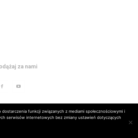
odążaj za nami
 dostarczenia funkcji związanych z mediami społecznościowymi i
szych serwisów internetowych bez zmiany ustawień dotyczących
prawna
Polityka prywatnosci
Kariera
Regulamin