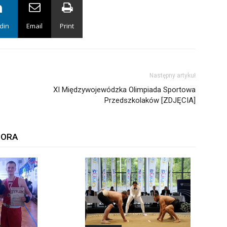
din
Email
Print
Następny artykuł
XI Międzywojewódzka Olimpiada Sportowa
Przedszkolaków [ZDJĘCIA]
TORA