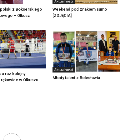
Aktualności
polski z Bokserskiego
Weekend pod znakiem sumo
towego – Olkusz
[ZDJĘCIA]
Aktualności
po raz kolejny
Młody talent z Bolesławia
 rękawice w Olkuszu