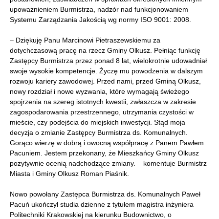
upoważnieniem Burmistrza, nadzór nad funkcjonowaniem
Systemu Zarządzania Jakością wg normy ISO 9001: 2008.
– Dziękuję Panu Marcinowi Pietraszewskiemu za
dotychczasową pracę na rzecz Gminy Olkusz. Pełniąc funkcję
Zastępcy Burmistrza przez ponad 8 lat, wielokrotnie udowadniał
swoje wysokie kompetencje. Życzę mu powodzenia w dalszym
rozwoju kariery zawodowej. Przed nami, przed Gminą Olkusz,
nowy rozdział i nowe wyzwania, które wymagają świeżego
spojrzenia na szereg istotnych kwestii, zwłaszcza w zakresie
zagospodarowania przestrzennego, utrzymania czystości w
mieście, czy podejścia do miejskich inwestycji. Stąd moja
decyzja o zmianie Zastępcy Burmistrza ds. Komunalnych.
Gorąco wierzę w dobrą i owocną współpracę z Panem Pawłem
Pacuniem. Jestem przekonany, że Mieszkańcy Gminy Olkusz
pozytywnie ocenią nadchodzące zmiany. – komentuje Burmistrz
Miasta i Gminy Olkusz Roman Piaśnik.
Nowo powołany Zastępca Burmistrza ds. Komunalnych Paweł
Pacuń ukończył studia dzienne z tytułem magistra inżyniera
Politechniki Krakowskiej na kierunku Budownictwo, o