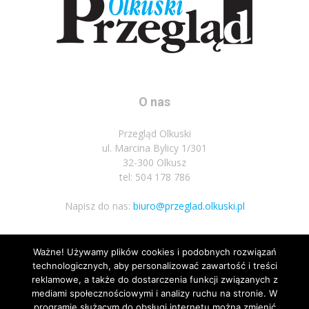
O nas
Przegląd Olkuski
ul. Marcina Bylicy 1/301
32-300 Olkusz
tel: 504 178 786
Napisz do nas:
biuro@przeglad.olkuski.pl
Ważne! Używamy plików cookies i podobnych rozwiązań
Podążaj za nami
technologicznych, aby personalizować zawartość i treści
reklamowe, a także do dostarczenia funkcji związanych z
mediami społecznościowymi i analizy ruchu na stronie. W
programie służącym do obsługi internetu można zmienić