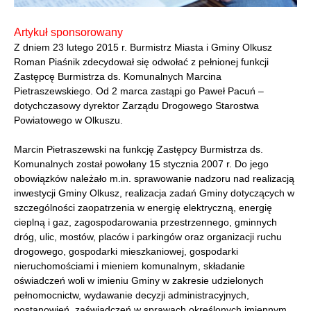
Artykuł sponsorowany
Z dniem 23 lutego 2015 r. Burmistrz Miasta i Gminy Olkusz
Roman Piaśnik zdecydował się odwołać z pełnionej funkcji
Zastępcę Burmistrza ds. Komunalnych Marcina
Pietraszewskiego. Od 2 marca zastąpi go Paweł Pacuń –
dotychczasowy dyrektor Zarządu Drogowego Starostwa
Powiatowego w Olkuszu.
Marcin Pietraszewski na funkcję Zastępcy Burmistrza ds.
Komunalnych został powołany 15 stycznia 2007 r. Do jego
obowiązków należało m.in. sprawowanie nadzoru nad realizacją
inwestycji Gminy Olkusz, realizacja zadań Gminy dotyczących w
szczególności zaopatrzenia w energię elektryczną, energię
cieplną i gaz, zagospodarowania przestrzennego, gminnych
dróg, ulic, mostów, placów i parkingów oraz organizacji ruchu
drogowego, gospodarki mieszkaniowej, gospodarki
nieruchomościami i mieniem komunalnym, składanie
oświadczeń woli w imieniu Gminy w zakresie udzielonych
pełnomocnictw, wydawanie decyzji administracyjnych,
postanowień, zaświadczeń w sprawach określonych imiennym