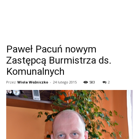
Paweł Pacuń nowym
Zastępcą Burmistrza ds.
Komunalnych
Przez
Wiola Woźniczko
-
24 lutego 2015
583
2