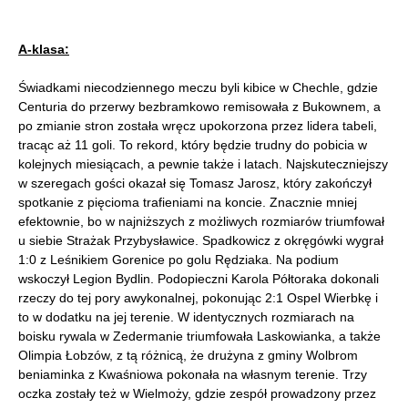
A-klasa:
Świadkami niecodziennego meczu byli kibice w Chechle, gdzie
Centuria do przerwy bezbramkowo remisowała z Bukownem, a
po zmianie stron została wręcz upokorzona przez lidera tabeli,
tracąc aż 11 goli. To rekord, który będzie trudny do pobicia w
kolejnych miesiącach, a pewnie także i latach. Najskuteczniejszy
w szeregach gości okazał się Tomasz Jarosz, który zakończył
spotkanie z pięcioma trafieniami na koncie. Znacznie mniej
efektownie, bo w najniższych z możliwych rozmiarów triumfował
u siebie Strażak Przybysławice. Spadkowicz z okręgówki wygrał
1:0 z Leśnikiem Gorenice po golu Rędziaka. Na podium
wskoczył Legion Bydlin. Podopieczni Karola Półtoraka dokonali
rzeczy do tej pory awykonalnej, pokonując 2:1 Ospel Wierbkę i
to w dodatku na jej terenie. W identycznych rozmiarach na
boisku rywala w Zedermanie triumfowała Laskowianka, a także
Olimpia Łobzów, z tą różnicą, że drużyna z gminy Wolbrom
beniaminka z Kwaśniowa pokonała na własnym terenie. Trzy
oczka zostały też w Wielmoży, gdzie zespół prowadzony przez