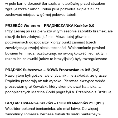
w pole karne dorzucił Bartczak, a futbolówkę przed strzałem
zgrał jeszcze Słaboń. Pełna pula pozwoliła ekipie z Klucz
zachować miejsce w górnej połówce tabeli.
PRZEBÓJ Wolbrom – PRĄDNICZANKA Kraków 0:0
Przy Leśnej po raz pierwszy w tym sezonie zabrakło bramek, ale
okazji do ich zdobycia już nie. Mowa tutaj głównie o
poczynaniach gospodarzy, którzy punkt zamiast trzech
zawdzięczają swojej nieskuteczności. Wolbromianie powinni
bowiem ten mecz rozstrzygnąć na swoją korzyść, jednak tym
razem ich celowniki (także te brazylijskie) były rozregulowane.
PRĄDNIK Sułoszowa – NOWA Proszowianka 0:5 (0:3)
Faworytem byli goście, ale chyba nikt nie zakładał, że gracze
Prądnika przegrają aż tak wysoko. Pierwsze skrzypce wśród
proszowian grał Kowalski, który skompletował hattricka, a
podopiecznych Marcina Górki pogrążyli A. Przeniosło z Bździułą.
GRĘBAŁOWIANKA Kraków – POGOŃ Miechów 2:0 (0:0)
Wicelider pokonał beniaminka, ale miał łatwo. Co więcej
zawodnicy Tomasza Bernasa trafiali do siatki Santarosy w