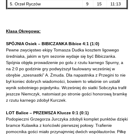
5. Orzeł Ryczów
9
15
11:13
Klasa Okręgowa:
SPÓJNIA Osiek – BIBICZANKA Bibice 4:1 (1:0)
Pewne zwycięstwo ekipy Tomasza Dudka kosztem ligowego
średniaka, jakim w tym sezonie wydaje się być Bibiczanka.
Spójnia objęła prowadzenie po golu z rzutu karnego Spurny, a
na 2:0 po godzinie gry podwyższył faulowany wcześniej w
obrębie „szesnastki” A. Żmuda. Dla napastnika z Przegini to nie
był koniec dobrych wiadomości, bowiem to właśnie on ustalił
wynik sobotniego pojedynku. Wcześniej do siatki Sobczyka trafił
jeszcze Niemczyk, natomiast po stronie gości honorową bramkę
z rzutu karnego zdobył Kurczek.
LOT Balice – PRZEMSZA Klucze 0:1 (0:1)
Podopieczni Grzegorza Jurczyka zdobyli komplet punktów dzięki
bramce Kulawika z końcówki pierwszej połowy. Trafienie
pomocnika gości miało przynajmniej dwóch współautorów. Piłkę