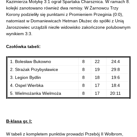
Kazimierza Motykę 3:1 ograł Spartaka Charsznica. W ramach 8.
kolejki zanotowano również dwa remisy. W Żarnowcu Trzy
Korony podzieliły się punktami z Promieniem Przeginia (0:0),
natomiast w Domaniewicach Hetman Dłużec do spółki z Unią
Jaroszowiec urządzili niezłe widowisko zakończone polubownym
wynikiem 3:3.
Czołówka tabeli:
1. Bolesław Bukowno
8
22
24:4
2. Strażak Przybysławice
8
19
29:8
3. Legion Bydlin
8
18
19:6
4. Ospel Wierbka
8
17
18:4
5. Wielmożanka Wielmoża
8
17
20:11
B-klasa gr. I:
W tabeli z kompletem punktów prowadzi Przebój II Wolbrom,