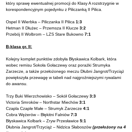
który sprawę ewentualnej promocji do Klasy A rozstrzygnie w
korespondencyjnym pojedynku z Piliczanką II Pilica.
Ospel II Wierbka – Piliczanka II Pilica
1:3
Hetman II Dłużec – Przemsza II Klucze
3:2
Przebój II Wolbrom – LZS Stare Bukowno
7:1
B-klasa gr. II:
Kolejny komplet punktów zdobyła Błyskawica Kolbark, która
wobec remisu Sokoła Gołaczewy oraz porażki Strumyka
Zarzecze, a także przełożonego meczu Dłubni Jangrot/Trzyciąż
powiększyła przewagę w tabeli nad najgroźniejszymi rywalami
do awansu.
Trzy Buki Wierzchowisko – Sokół Gołaczewy
3:3
Victoria Smroków – Northstar Miechów
3:1
Czapla Czaple Małe – Strumyk Zarzecze
4:1
Cobra Wężerów – Błękitni Falniów
7:3
Błyskawica Kolbark – Zryw Przesławice
5:1
Dłubnia Jangrot/Trzyciąż – Nidzica Słaboszów
(przełożony na 4