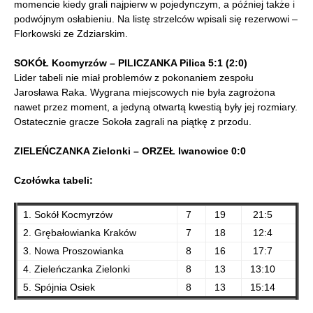
momencie kiedy grali najpierw w pojedynczym, a później także i
podwójnym osłabieniu. Na listę strzelców wpisali się rezerwowi –
Florkowski ze Zdziarskim.
SOKÓŁ Kocmyrzów – PILICZANKA Pilica 5:1 (2:0)
Lider tabeli nie miał problemów z pokonaniem zespołu
Jarosława Raka. Wygrana miejscowych nie była zagrożona
nawet przez moment, a jedyną otwartą kwestią były jej rozmiary.
Ostatecznie gracze Sokoła zagrali na piątkę z przodu.
ZIELEŃCZANKA Zielonki – ORZEŁ Iwanowice 0:0
Czołówka tabeli:
1. Sokół Kocmyrzów
7
19
21:5
2. Grębałowianka Kraków
7
18
12:4
3. Nowa Proszowianka
8
16
17:7
4. Zieleńczanka Zielonki
8
13
13:10
5. Spójnia Osiek
8
13
15:14