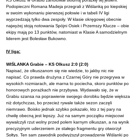
KS Olkusz w Grabiu zanotował siódmą porażkę tej jesieni.
Podopieczni Romana Madeja przegrali z Wiślanką po kiepskiej
w swoim wykonaniu pierwszej połowie i w tabeli IV ligi
wyprzedzają tylko dwa zespoły. W klasie okręgowej obecnie
najwyżej stoją notowania Spójni Osiek i Przemszy Klucze – obie
ekipy mają po 13 punktów, natomiast w Klasie A samodzielnym
liderem jest Bolesław Bukowno.
IV liga:
WIŚLANKA Grabie – KS Olkusz 2:0 (2:0)
Napisać, że olkuszanom się nie wiedzie, to jakby nic nie
napisać. Co prawda drużyna z Czarnej Góry nie przegrywa w
wysokich rozmiarach, ale marna to pociecha, skoro punktów po
honorowych porażkach nie przybywa. Wydawało się, że w
Grabiu szansa na poprawienie swojego dorobku będzie większa
niż dotychczas, bo przecież rywale także sezon zaczęli
niemrawo. Boisko jednak szybko pokazało, kto z tej pary na
chwilę obecną jest lepszy. Już na samym początku miejscowi
wywalczyli rzut wolny przed polem karnym olkuszan, a na wynik
precyzyjnym uderzeniem ze stałego fragmentu gry otworzył
Sołtys. Ten sam zawodnik podwyższył prowadzenie Wiślanki po