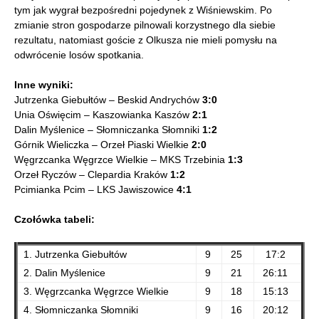
tym jak wygrał bezpośredni pojedynek z Wiśniewskim. Po
zmianie stron gospodarze pilnowali korzystnego dla siebie
rezultatu, natomiast goście z Olkusza nie mieli pomysłu na
odwrócenie losów spotkania.
Inne wyniki:
Jutrzenka Giebułtów – Beskid Andrychów
3:0
Unia Oświęcim – Kaszowianka Kaszów
2:1
Dalin Myślenice – Słomniczanka Słomniki
1:2
Górnik Wieliczka – Orzeł Piaski Wielkie
2:0
Węgrzcanka Węgrzce Wielkie – MKS Trzebinia
1:3
Orzeł Ryczów – Clepardia Kraków
1:2
Pcimianka Pcim – LKS Jawiszowice
4:1
Czołówka tabeli:
1. Jutrzenka Giebułtów
9
25
17:2
2. Dalin Myślenice
9
21
26:11
3. Węgrzcanka Węgrzce Wielkie
9
18
15:13
4. Słomniczanka Słomniki
9
16
20:12