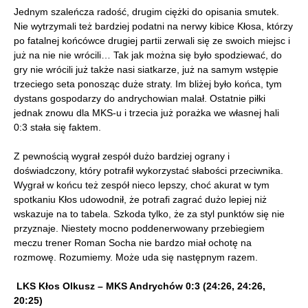
Jednym szaleńcza radość, drugim ciężki do opisania smutek.
Nie wytrzymali też bardziej podatni na nerwy kibice Kłosa, którzy
po fatalnej końcówce drugiej partii zerwali się ze swoich miejsc i
już na nie nie wrócili… Tak jak można się było spodziewać, do
gry nie wrócili już także nasi siatkarze, już na samym wstępie
trzeciego seta ponosząc duże straty. Im bliżej było końca, tym
dystans gospodarzy do andrychowian malał. Ostatnie piłki
jednak znowu dla MKS-u i trzecia już porażka we własnej hali
0:3 stała się faktem.
Z pewnością wygrał zespół dużo bardziej ograny i
doświadczony, który potrafił wykorzystać słabości przeciwnika.
Wygrał w końcu też zespół nieco lepszy, choć akurat w tym
spotkaniu Kłos udowodnił, że potrafi zagrać dużo lepiej niż
wskazuje na to tabela. Szkoda tylko, że za styl punktów się nie
przyznaje. Niestety mocno poddenerwowany przebiegiem
meczu trener Roman Socha nie bardzo miał ochotę na
rozmowę. Rozumiemy. Może uda się następnym razem.
LKS Kłos Olkusz – MKS Andrychów 0:3 (24:26, 24:26,
20:25)