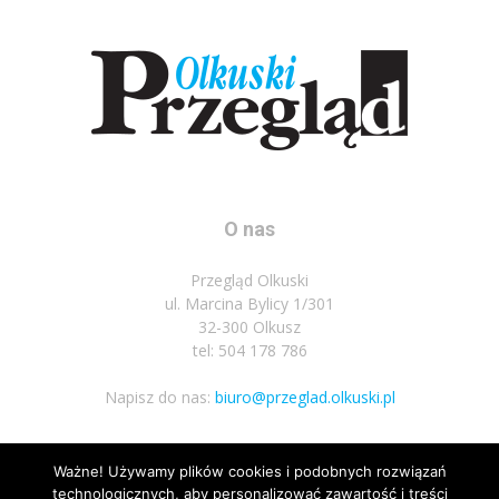
O nas
Przegląd Olkuski
ul. Marcina Bylicy 1/301
32-300 Olkusz
tel: 504 178 786
Napisz do nas:
biuro@przeglad.olkuski.pl
Ważne! Używamy plików cookies i podobnych rozwiązań
Podążaj za nami
technologicznych, aby personalizować zawartość i treści