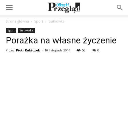
Strona główna
Sport
Siatkówka
Sport
Siatkówka
Porażka na własne życzenie
Przez
Piotr Kubiczek
-
10 listopada 2014
53
0