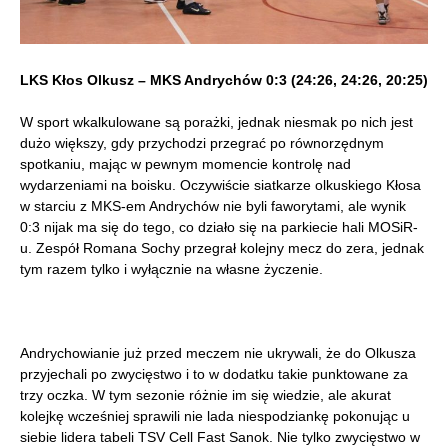
LKS Kłos Olkusz – MKS Andrychów 0:3 (24:26, 24:26, 20:25)
W sport wkalkulowane są porażki, jednak niesmak po nich jest
dużo większy, gdy przychodzi przegrać po równorzędnym
spotkaniu, mając w pewnym momencie kontrolę nad
wydarzeniami na boisku. Oczywiście siatkarze olkuskiego Kłosa
w starciu z MKS-em Andrychów nie byli faworytami, ale wynik
0:3 nijak ma się do tego, co działo się na parkiecie hali MOSiR-
u. Zespół Romana Sochy przegrał kolejny mecz do zera, jednak
tym razem tylko i wyłącznie na własne życzenie.
Andrychowianie już przed meczem nie ukrywali, że do Olkusza
przyjechali po zwycięstwo i to w dodatku takie punktowane za
trzy oczka. W tym sezonie różnie im się wiedzie, ale akurat
kolejkę wcześniej sprawili nie lada niespodziankę pokonując u
siebie lidera tabeli TSV Cell Fast Sanok. Nie tylko zwycięstwo w