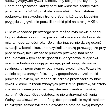
autowej zagrywce rywali. Niestety trzy kolejne punkty padły
łupem andrychowian, którzy sami tak właściwie zdobyli tylko
jeden – ten na 24:24 po skutecznym ataku. Dwa ostatnie
podarowali im zawodnicy trenera Sochy, którzy po kiepskim
przyjęciu zagrywki nie potrafili przebić piłki na stronę MKS-u.
O ile w końcówce pierwszego seta można było mówić o pechu,
to już ostatnia faza drugiej partii śmiało może kandydować do
miana nieporadności roku. Bo chyba inaczej nie da się ocenić
sytuacji, w której olkuszanie uzyskali tak dużą przewagę, że przy
piłce setowej mieli aż sześć punktów przewagi nad nieco
zagubionymi w tym czasie gośćmi z Andrychowa. Miejscowi
mozolnie budowali swoją przewagę, przekonując do siebie
solidnością i pomysłem w rozgrywaniu swoich akcji. Wszystko
zacięło się na samym finiszu, gdy gospodarze zaczęli tracić
punkt za punktem, nie mogąc się przebić przez szczelny blok
rywali. Z ośmiu z rzędu zdobytych przez MKS punktów, aż cztery
zostały zapisane po skutecznej interwencji andrychowskiej
„ściany”. Gracze Kłosa ostatecznie nie wytrzymali ciśnienia –
Wolny zaatakował w aut, a że goście przestali się mylić, atakiem
ze skrzydła zakończyli tego niezwykłego seta na swoją korzyść.