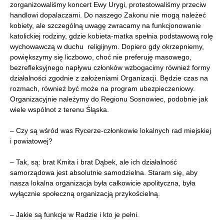
zorganizowaliśmy koncert Ewy Urygi, protestowaliśmy przeciw
handlowi dopalaczami. Do naszego Zakonu nie mogą należeć
kobiety, ale szczególną uwagę zwracamy na funkcjonowanie
katolickiej rodziny, gdzie kobieta-matka spełnia podstawową rolę
wychowawczą w duchu religijnym. Dopiero gdy okrzepniemy,
powiększymy się liczbowo, choć nie preferuję masowego,
bezrefleksyjnego napływu członków wzbogacimy również formy
działalności zgodnie z założeniami Organizacji. Będzie czas na
rozmach, również być może na program ubezpieczeniowy.
Organizacyjnie należymy do Regionu Sosnowiec, podobnie jak
wiele wspólnot z terenu Śląska.
– Czy są wśród was Rycerze-członkowie lokalnych rad miejskiej
i powiatowej?
– Tak, są: brat Kmita i brat Dąbek, ale ich działalność
samorządowa jest absolutnie samodzielna. Staram się, aby
nasza lokalna organizacja była całkowicie apolityczna, była
wyłącznie społeczną organizacją przykościelną.
– Jakie są funkcje w Radzie i kto je pełni.