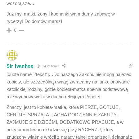
wczorajsze…
Już my, matki, żony i kochanki wam damy zabawę w
rycerzy! Do domów marsz!
0
Sir Ivanhoe
14 lat temu
[quote name=”tekst”]…Do naszego Zakonu nie mogą należeć
kobiety, ale szczególną uwagę zwracamy na funkcjonowanie
katolickiej rodziny, gdzie kobieta-matka spełnia podstawową
rolę wychowawczą w duchu religijnym.[/quote]
Znaczy, jest to kobieta-matka, która PIERZE, GOTUJE,
CERUJE, SPRZĄTA, TACHA CODZIENNIE ZAKUPY,
ZAJMUJE SIĘ DZIEĆMI, DODATKOWO PRACUJE, a w
nocy umordowana kładzie się przy RYCERZU, który
znudzony właśnie wrócił z narady tajnej organizacji, ściągnął z