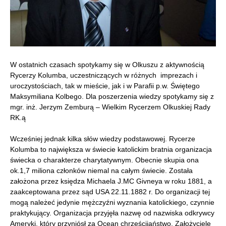
W ostatnich czasach spotykamy się w Olkuszu z aktywnością
Rycerzy Kolumba, uczestniczących w różnych imprezach i
uroczystościach, tak w mieście, jak i w Parafii p.w. Świętego
Maksymiliana Kolbego. Dla poszerzenia wiedzy spotykamy się z
mgr. inż. Jerzym Zemburą – Wielkim Rycerzem Olkuskiej Rady
RK.ą
Wcześniej jednak kilka słów wiedzy podstawowej. Rycerze
Kolumba to największa w świecie katolickim bratnia organizacja
świecka o charakterze charytatywnym. Obecnie skupia ona
ok.1,7 miliona członków niemal na całym świecie. Została
założona przez księdza Michaela J.MC Givneya w roku 1881, a
zaakceptowana przez sąd USA 22.11.1882 r. Do organizacji tej
mogą należeć jedynie mężczyźni wyznania katolickiego, czynnie
praktykujący. Organizacja przyjęła nazwę od nazwiska odkrywcy
Ameryki, który przyniósł za Ocean chrześcijaństwo. Założyciele