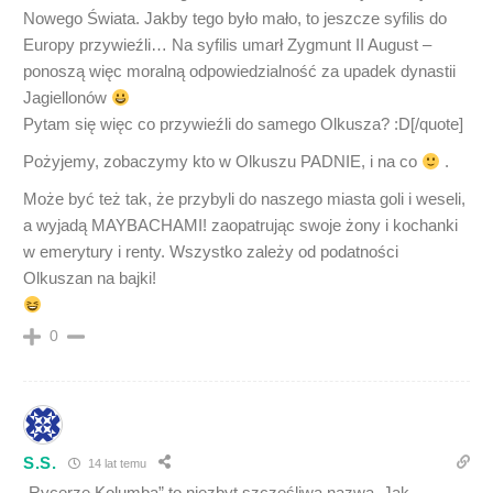
Nowego Świata. Jakby tego było mało, to jeszcze syfilis do
Europy przywieźli… Na syfilis umarł Zygmunt II August –
ponoszą więc moralną odpowiedzialność za upadek dynastii
Jagiellonów
Pytam się więc co przywieźli do samego Olkusza? :D[/quote]
Pożyjemy, zobaczymy kto w Olkuszu PADNIE, i na co
.
Może być też tak, że przybyli do naszego miasta goli i weseli,
a wyjadą MAYBACHAMI! zaopatrując swoje żony i kochanki
w emerytury i renty. Wszystko zależy od podatności
Olkuszan na bajki!
0
S.S.
14 lat temu
„Rycerze Kolumba” to niezbyt szczęśliwa nazwa. Jak