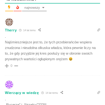
najnowszy
Therry
14 lat temu
.
Najśmieszniejsze jest to, że tych przebierańców wspiera
znudzona i nieudolna olkuska władza, która pewnie liczy na
to, że gdy przyjdzie jej kres posłuży się w obronie swoich
prywatnych wartości ogłupionym orężem
0
Wierzący w wiedzę
14 lat temu
.
„Rycerze” i „Strzelcy”???!!!