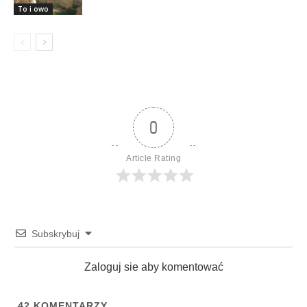
To i owo
0
Article Rating
Subskrybuj
Zaloguj sie aby komentować
42
KOMENTARZY