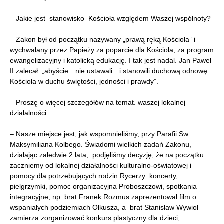
– Jakie jest stanowisko Kościoła względem Waszej wspólnoty?
– Zakon był od początku nazywany „prawą ręką Kościoła” i
wychwalany przez Papieży za poparcie dla Kościoła, za program
ewangelizacyjny i katolicką edukację. I tak jest nadal. Jan Paweł
II zalecał: „abyście…nie ustawali…i stanowili duchową odnowę
Kościoła w duchu świętości, jedności i prawdy”.
– Proszę o więcej szczegółów na temat. waszej lokalnej
działalności.
– Nasze miejsce jest, jak wspomnieliśmy, przy Parafii Sw.
Maksymiliana Kolbego. Świadomi wielkich zadań Zakonu,
działając zaledwie 2 lata, podjęliśmy decyzję, że na początku
zaczniemy od lokalnej działalności kulturalno-oświatowej i
pomocy dla potrzebujących rodzin Rycerzy: koncerty,
pielgrzymki, pomoc organizacyjna Proboszczowi, spotkania
integracyjne, np. brat Franek Rozmus zaprezentował film o
wspaniałych podziemiach Olkusza, a brat Stanisław Wywioł
zamierza zorganizować konkurs plastyczny dla dzieci,