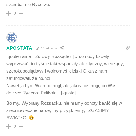
szamba, nie Rycerze.
0
APOSTATA
14 lat temu
[quote name=”Zdrowy Rozsądek”]…do nocy bzdety
wypisywać, to byście taki wspaniały ateistyczny, wiedzący,
szerokopoglądowy i wolnomyślicielski Olkusz nam
zafundowali, że ho,ho!
Nawet ja bym Wam pomógł, ale jakoś nie mogę do Was
dotrzeć Rycerze Palikota…[/quote]
Bo my, Wyprany Rozsądku, nie mamy ochoty bawić się w
średniowieczne harce, my przyjdziemy, i ZGASIMY
ŚWIATŁO!
0