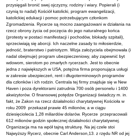
przysięgali bronić swej ojczyzny, rodziny i wiary. Popierali (i
czynią to nadal) Kościół katolicki, program ewangelizacji,
katolickiej edukacji i pomoc potrzebującym członkom
Zgromadzenia. Rycerze są mocno zaangażowani w działania na
rzecz obrony życia od poczęcia do jego naturalnego końca
(protesty w postaci manifestacji i pochodów, blokady szpitali),
sprzeciwiają się aborcji. Ich naczelne zasady to miłosierdzie,
jedność, braterstwo i patriotyzm. Wizja założyciela obejmowała (i
nadal obejmuje) program ubezpieczeniowy, aby zapewnić byt
wdowom, sierotom po zmarłych rycerzach. Jest to obecnie
jedna z największych w USA, potężna firma proponująca usługi
w zakresie ubezpieczeń, rent i długoterminowych programów
dla członków i ich rodzin. Centrala tej firmy znajduje się w New
Haven i poza dyrektorami zatrudnia 700 osób personelu i 1400
akwizytorów. O finansowej potędze Organizacji świadczy m. in.
fakt, że Zakon na rzecz działalności charytatywnej Kościoła w
roku 2009 przekazał prawie 45 milionów, a w ciągu
dziesięciolecia 1,28 miliardów dolarów. Rycerze przepracowali
612 milionów godzin społecznej działalności charytatywnej.
Organizacja ma na wpół tajną strukturę. Na jej czele stoi
Najwyższy Rycerz, obecnie Carl Anderson,13. z rzędu NR od jej