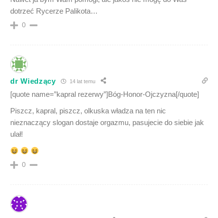
dotrzeć Rycerze Palikota…
0
dr Wiedzący
14 lat temu
[quote name=”kapral rezerwy”]Bóg-Honor-Ojczyzna[/quote]
Piszcz, kapral, piszcz, olkuska władza na ten nic
nieznaczący slogan dostaje orgazmu, pasujecie do siebie jak
ulał!
0