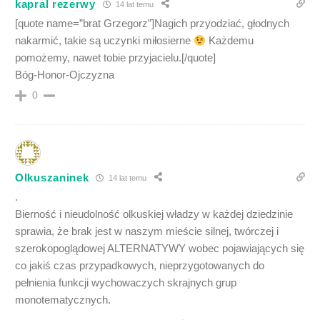
kapral rezerwy
14 lat temu
[quote name=”brat Grzegorz”]Nagich przyodziać, głodnych
nakarmić, takie są uczynki miłosierne
Każdemu
pomożemy, nawet tobie przyjacielu.[/quote]
Bóg-Honor-Ojczyzna
0
Olkuszaninek
14 lat temu
.
Bierność i nieudolność olkuskiej władzy w każdej dziedzinie
sprawia, że brak jest w naszym mieście silnej, twórczej i
szerokopoglądowej ALTERNATYWY wobec pojawiających się
co jakiś czas przypadkowych, nieprzygotowanych do
pełnienia funkcji wychowaczych skrajnych grup
monotematycznych.