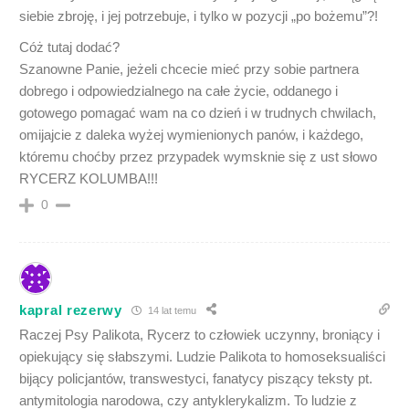
siebie zbroję, i jej potrzebuje, i tylko w pozycji „po bożemu”?!
Cóż tutaj dodać?
Szanowne Panie, jeżeli chcecie mieć przy sobie partnera
dobrego i odpowiedzialnego na całe życie, oddanego i
gotowego pomagać wam na co dzień i w trudnych chwilach,
omijajcie z daleka wyżej wymienionych panów, i każdego,
któremu choćby przez przypadek wymsknie się z ust słowo
RYCERZ KOLUMBA!!!
0
kapral rezerwy
14 lat temu
Raczej Psy Palikota, Rycerz to człowiek uczynny, broniący i
opiekujący się słabszymi. Ludzie Palikota to homoseksualiści
bijący policjantów, transwestyci, fanatycy piszący teksty pt.
antymitologia narodowa, czy antyklerykalizm. To ludzie z