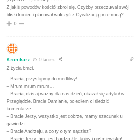
Z jakiś powodów kościół zbroi się. Czyżby przeczuwał swój
bliski koniec i planował walczyć z Cywilizacją przemocą?
0
Kronikarz
14 lat temu
Z życia braci.
– Bracia, przystąpmy do modlitwy!
– Mrum mrum mrum…
– Bracia, dzisiaj ważny dla nas dzień, ukazał się artykuł w
Przeglądzie. Bracie Damianie, poleciłem ci śledzić
komentarze.
– Bracie Jerzy, wszystko jest dobrze, mamy szacunek u
gawiedzi!
– Bracie Andrzeju, a co ty o tym sądzisz?
– Bracie Jerzy, hm, jest bardzo źle, kpiny i pośmiewisko!