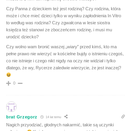
Czy Panna z dzieckiem też jest rodziną? Czy rodzina, która
może i chce mieć dzieci tylko w wyniku zapłodnienia In Vitro
to według was rodzina? Czy zgwałcona w lesie siostra
księdza też stanowi ze zboczeńcem rodzinę, i musi mu
urodzić dziecko?
Czy wolno wam bronić waszej „wiary” przed kimś, kto ma
pełne prawo nie wierzyć w kościelne bujdy o istnieniu czegoś,
co nie istnieje i czego nikt nigdy na oczy nie widział i tylko
dlatego, że wy, Rycerze zaledwie wierzycie, że jest inaczej?
0
brat Grzegorz
14 lat temu
Nagich przyodziać, głodnych nakarmić, takie są uczynki