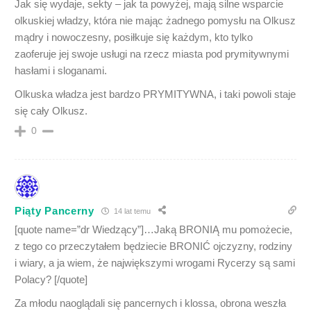
Jak się wydaje, sekty – jak ta powyżej, mają silne wsparcie
olkuskiej władzy, która nie mając żadnego pomysłu na Olkusz
mądry i nowoczesny, posiłkuje się każdym, kto tylko
zaoferuje jej swoje usługi na rzecz miasta pod prymitywnymi
hasłami i sloganami.
Olkuska władza jest bardzo PRYMITYWNA, i taki powoli staje
się cały Olkusz.
0
Piąty Pancerny
14 lat temu
[quote name=”dr Wiedzący”]…Jaką BRONIĄ mu pomożecie,
z tego co przeczytałem będziecie BRONIĆ ojczyzny, rodziny
i wiary, a ja wiem, że największymi wrogami Rycerzy są sami
Polacy? [/quote]
Za młodu naoglądali się pancernych i klossa, obrona weszła