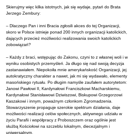
Skierujmy więc kilka istotnych, jak się wydaje, pytań do Brata
Jerzego Zembury:
– Dlaczego Pan i inni Bracia zgłosili akces do tej Organizacji,
skoro w Polsce istnieje ponad 200 innych organizacji katolickich,
dających przecież możliwości realizowania swoich katolickich
zobowiązań?
– Każdy z braci, wstępując do Zakonu, czyni to z własnej woli i w
wyniku osobistych przemyśleń. Ja długo się nad swoją decyzja
zastanawiałem. Niepokoiła mnie amerykańskość Organizacji, jej
autokratyczny charakter a nawet, jak mi się wydawało, elementy
masońskiego rytuału. Po długim namyśle zaufałem autorytetom:
Janowi Pawłowi II, Kardynałowi Franciszkowi Macharskiemu,
Kardynałowi Stanisławowi Dziwiszowi, Biskupowi Grzegorzowi
Kaszakowi i innym, poważnym członkom Zgromadzenia.
Stowarzyszenie propaguje szerokie spektrum działania, daje
możliwości realizacji celów społecznych, aktywnego udziału w
życiu Parafii i współpracy z Proboszczem oraz ogólnie jest
służbą Kościołowi na szczeblu lokalnym, diecezjalnym i
uniwersalnym.