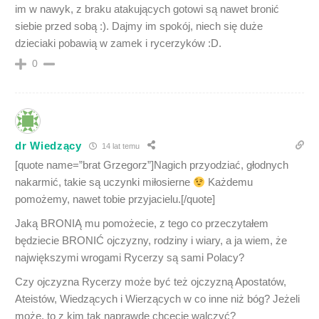
im w nawyk, z braku atakujących gotowi są nawet bronić
siebie przed sobą :). Dajmy im spokój, niech się duże
dzieciaki pobawią w zamek i rycerzyków :D.
0
dr Wiedzący
14 lat temu
[quote name=”brat Grzegorz”]Nagich przyodziać, głodnych
nakarmić, takie są uczynki miłosierne
Każdemu
pomożemy, nawet tobie przyjacielu.[/quote]
Jaką BRONIĄ mu pomożecie, z tego co przeczytałem
będziecie BRONIĆ ojczyzny, rodziny i wiary, a ja wiem, że
największymi wrogami Rycerzy są sami Polacy?
Czy ojczyzna Rycerzy może być też ojczyzną Apostatów,
Ateistów, Wiedzących i Wierzących w co inne niż bóg? Jeżeli
może, to z kim tak naprawdę chcecie walczyć?