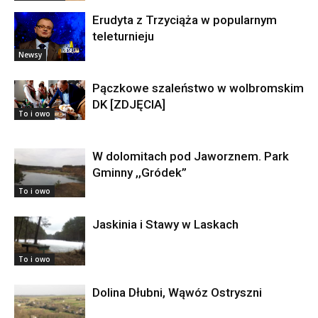
Erudyta z Trzyciąża w popularnym
teleturnieju
Newsy
Pączkowe szaleństwo w wolbromskim
DK [ZDJĘCIA]
To i owo
W dolomitach pod Jaworznem. Park
Gminny ,,Gródek”
To i owo
Jaskinia i Stawy w Laskach
To i owo
Dolina Dłubni, Wąwóz Ostryszni