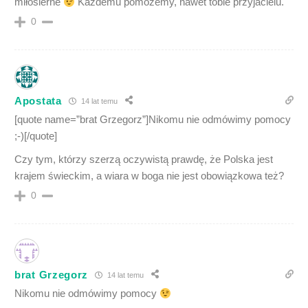
miłosierne
Każdemu pomożemy, nawet tobie przyjacielu.
0
Apostata
14 lat temu
[quote name=”brat Grzegorz”]Nikomu nie odmówimy pomocy
;-)[/quote]
Czy tym, którzy szerzą oczywistą prawdę, że Polska jest
krajem świeckim, a wiara w boga nie jest obowiązkowa też?
0
brat Grzegorz
14 lat temu
Nikomu nie odmówimy pomocy