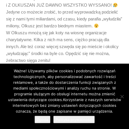
i Z OLKUSZAN JUŻ DAWNO WSZYSTKO WYSSANO!
Jedyne co możecie zrobić, to przed wyprowadzką podzielić
się z nami tymi miliardami, od czasu, kiedy parafia „wyłudziła”
miliony, Olkusz jest bardzo biednym miastem.
W Olkuszu mnożą się jak koty na wiosnę organizacje
charytatywne. Kilka z nich ma sens, ciężko pracują dla
innych. Ale też coraz więcej szwęda się po mieście i okolicy
„wyłudzając” środki na byle co. Opędzić się nie można,
żebractwo sięga zenitu!
0
Ważne! Używamy plików cookies i podobnych rozwiązań
technologicznych, aby personalizować zawartość i treści
reklamowe, a także do dostarczenia funkcji związanych z
mediami społecznościowymi i analizy ruchu na stronie. W
programie służącym do obsługi internetu można zmienić
ustawienia dotyczące cookies.Korzystanie z naszych serwisów
S.S.
14 lat temu
internetowych bez zmiany ustawień dotyczących cookies
42
Czytam te komentarze i jednego nie jestem w stanie
oznacza, że będą one zapisane w pamięci urządzenia.
zrozumieć – jakim cudem pan Kmita został radnym a pan
Zgoda
Polityka prywatności
Rzepka burmistrzem?