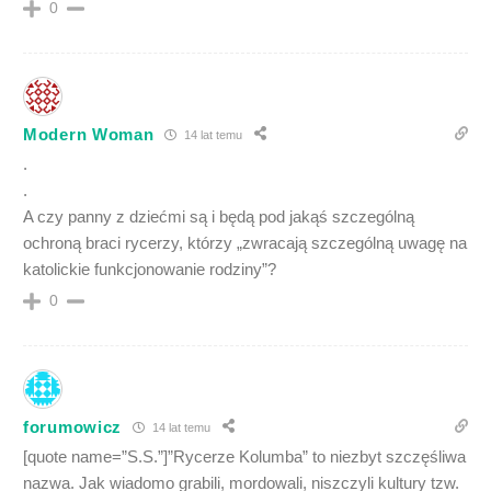
0
Modern Woman
14 lat temu
.
.
A czy panny z dziećmi są i będą pod jakąś szczególną
ochroną braci rycerzy, którzy „zwracają szczególną uwagę na
katolickie funkcjonowanie rodziny”?
0
forumowicz
14 lat temu
[quote name=”S.S.”]”Rycerze Kolumba” to niezbyt szczęśliwa
nazwa. Jak wiadomo grabili, mordowali, niszczyli kultury tzw.