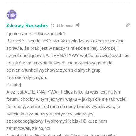
Zdrowy Rozsądek
14 lat temu
[quote name=”Olkuszaninek”].
Bierność i nieudolność olkuskiej władzy w każdej dziedzinie
sprawia, że brak jest w naszym mieście silnej, twórczej i
szerokopoglądowej ALTERNATYWY wobec pojawiających się
co jakiś czas przypadkowych, nieprzygotowanych do
pełnienia funkcji wychowaczych skrajnych grup
monotematycznych.
[/quote]
Ależ jest ALTERNATYWA ! Policz tylko ilu was jest na tym
forum, choćby w tym jednym wątku – jakbyście się tak wzięli
do roboty, zamiast od rana do nocy bzdety wypisywać, to
byście taki wspaniały ateistyczny, wiedzący,
szerokopoglądowy i wolnomyślicielski Olkusz nam
zafundowali, że ho,ho!
Nawet ja bym Wam pomógł, ale jakoś nie mogę do Was