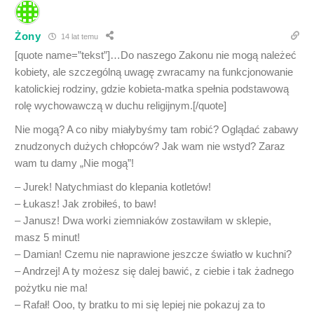
Żony
14 lat temu
[quote name=”tekst”]…Do naszego Zakonu nie mogą należeć
kobiety, ale szczególną uwagę zwracamy na funkcjonowanie
katolickiej rodziny, gdzie kobieta-matka spełnia podstawową
rolę wychowawczą w duchu religijnym.[/quote]
Nie mogą? A co niby miałybyśmy tam robić? Oglądać zabawy
znudzonych dużych chłopców? Jak wam nie wstyd? Zaraz
wam tu damy „Nie mogą”!
– Jurek! Natychmiast do klepania kotletów!
– Łukasz! Jak zrobiłeś, to baw!
– Janusz! Dwa worki ziemniaków zostawiłam w sklepie,
masz 5 minut!
– Damian! Czemu nie naprawione jeszcze światło w kuchni?
– Andrzej! A ty możesz się dalej bawić, z ciebie i tak żadnego
pożytku nie ma!
– Rafał! Ooo, ty bratku to mi się lepiej nie pokazuj za to