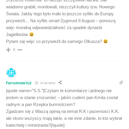
wiadomo grabili, mordowali, niszczyli kultury tzw. Nowego
Świata. Jakby tego było mało to jeszcze syfilis do Europy
przywieźli… Na syfilis umarł Zygmunt II August – ponoszą
więc moralną odpowiedzialność za upadek dynastii
Jagiellonów
Pytam się więc co przywieźli do samego Olkusza?
0
forumowicz
14 lat temu
[quote name=”S.S.”]Czytam te komentarze i jednego nie
jestem w stanie zrozumieć – jakim cudem pan Kmita został
radnym a pan Rzepka burmistrzem?
Zgadzam się z Waszą opinią na temat R.K i pazerności K.K.
ale skoro wszyscy mają takie, a nie inne zdanie, to kto wybrał
katechetę i ministranta?[/quote]