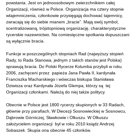
powstania. Jest on jednoosobowym zwierzchnikiem całej
Organizacji, również w Polsce. Organizacja ma cztery stopnie
wtajemniczenia, członkowie przysięgają dochować tajemnicy,
zwracają się do siebie mianem „bracie”. Mają swój symbol,
scentralizowaną, trójstopniową organizację, charakterystyczne
rycerskie nazewnictwo. Na comiesięczne spotkania dopuszczani
są wyłącznie bracia.
Funkcje w poszczególnych stopniach Rad (najwyższy stopień
Rady, to Rada Stanowa, jednym z takich stanów jest Polska)
sprawują bracia. Do Polski Rycerze Kolumba przybyli w roku
2006, zachęceni przez papieża Jana Pawła II, kardynała
Franciszka Macharskiego i wówczas biskupa Stanisława
Dziwisza oraz Kardynała Józefa Glempa, którzy są tej
Organizacji członkami. Należą do niej także politycy.
Obecnie w Polsce jest 1800 rycerzy skupionych w 33 Radach,
głównie przy parafiach, W Diecezji Sosnowieckiej w Sosnowcu,
Dąbrowie Górniczej, Sławkowie i Olkuszu. W Olkuszu
założycielem organizacji był w roku 2010 ksiądz Andrzej
Sobaszek. Skupia ona obecnie 45 członków.