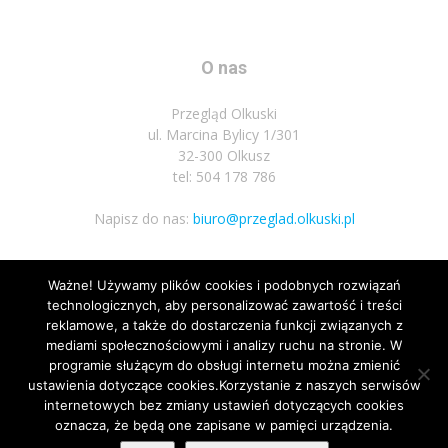
O nas
Przegląd Olkuski
ul. Marcina Bylicy 1/301
32-300 Olkusz
tel: 504 178 786
Napisz do nas:
biuro@przeglad.olkuski.pl
Ważne! Używamy plików cookies i podobnych rozwiązań
Podążaj za nami
technologicznych, aby personalizować zawartość i treści
reklamowe, a także do dostarczenia funkcji związanych z
mediami społecznościowymi i analizy ruchu na stronie. W
programie służącym do obsługi internetu można zmienić
ustawienia dotyczące cookies.Korzystanie z naszych serwisów
internetowych bez zmiany ustawień dotyczących cookies
oznacza, że będą one zapisane w pamięci urządzenia.
Nota prawna
Polityka prywatnosci
Kariera
Regulamin