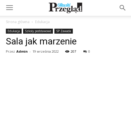
Strona główna
Edukacja
Edukacja
Szkoły podstawowe
SP Zawada
Sala jak marzenie
Przez
Admin
-
19 września 2022
207
0