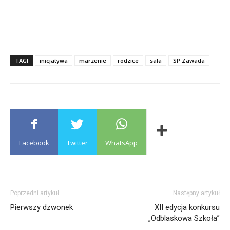
TAGI
inicjatywa
marzenie
rodzice
sala
SP Zawada
Facebook
Twitter
WhatsApp
Poprzedni artykuł
Następny artykuł
Pierwszy dzwonek
XII edycja konkursu
„Odblaskowa Szkoła”