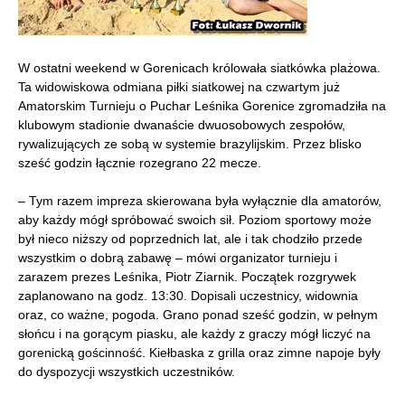
W ostatni weekend w Gorenicach królowała siatkówka plażowa.
Ta widowiskowa odmiana piłki siatkowej na czwartym już
Amatorskim Turnieju o Puchar Leśnika Gorenice zgromadziła na
klubowym stadionie dwanaście dwuosobowych zespołów,
rywalizujących ze sobą w systemie brazylijskim. Przez blisko
sześć godzin łącznie rozegrano 22 mecze.
– Tym razem impreza skierowana była wyłącznie dla amatorów,
aby każdy mógł spróbować swoich sił. Poziom sportowy może
był nieco niższy od poprzednich lat, ale i tak chodziło przede
wszystkim o dobrą zabawę – mówi organizator turnieju i
zarazem prezes Leśnika, Piotr Ziarnik. Początek rozgrywek
zaplanowano na godz. 13:30. Dopisali uczestnicy, widownia
oraz, co ważne, pogoda. Grano ponad sześć godzin, w pełnym
słońcu i na gorącym piasku, ale każdy z graczy mógł liczyć na
gorenicką gościnność. Kiełbaska z grilla oraz zimne napoje były
do dyspozycji wszystkich uczestników.