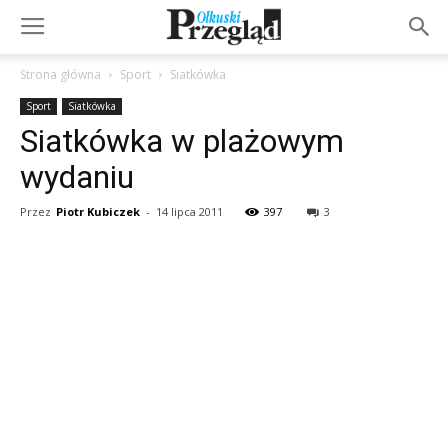
Strona główna
Sport
Siatkówka
Sport
Siatkówka
Siatkówka w plażowym
wydaniu
Przez
Piotr Kubiczek
-
14 lipca 2011
397
3