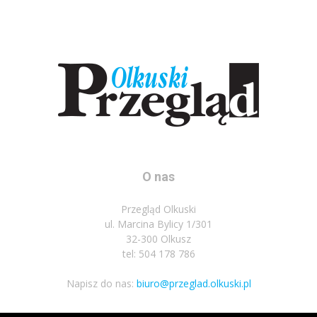
O nas
Przegląd Olkuski
ul. Marcina Bylicy 1/301
32-300 Olkusz
tel: 504 178 786
Napisz do nas:
biuro@przeglad.olkuski.pl