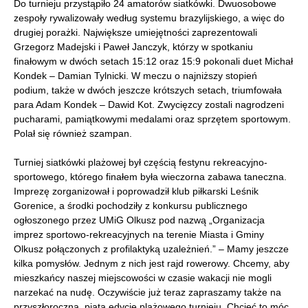
Do turnieju przystąpiło 24 amatorów siatkówki. Dwuosobowe
zespoły rywalizowały według systemu brazylijskiego, a więc do
drugiej porażki. Największe umiejętności zaprezentowali
Grzegorz Madejski i Paweł Janczyk, którzy w spotkaniu
finałowym w dwóch setach 15:12 oraz 15:9 pokonali duet Michał
Kondek – Damian Tylnicki. W meczu o najniższy stopień
podium, także w dwóch jeszcze krótszych setach, triumfowała
para Adam Kondek – Dawid Kot. Zwycięzcy zostali nagrodzeni
pucharami, pamiątkowymi medalami oraz sprzętem sportowym.
Polał się również szampan.
Turniej siatkówki plażowej był częścią festynu rekreacyjno-
sportowego, którego finałem była wieczorna zabawa taneczna.
Imprezę zorganizował i poprowadził klub piłkarski Leśnik
Gorenice, a środki pochodziły z konkursu publicznego
ogłoszonego przez UMiG Olkusz pod nazwą „Organizacja
imprez sportowo-rekreacyjnych na terenie Miasta i Gminy
Olkusz połączonych z profilaktyką uzależnień.” – Mamy jeszcze
kilka pomysłów. Jednym z nich jest rajd rowerowy. Chcemy, aby
mieszkańcy naszej miejscowości w czasie wakacji nie mogli
narzekać na nudę. Oczywiście już teraz zapraszamy także na
przyszłoroczną, piątą edycję plażowego turnieju. Chcieć to móc,