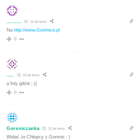
..........
15 lat temu
Na
http://www.Gorenice.pl
0
.....
15 lat temu
a foty gdzie ; ((
0
Goreniczanka
15 lat temu
Widać że Chłopcy z Gorenic : )