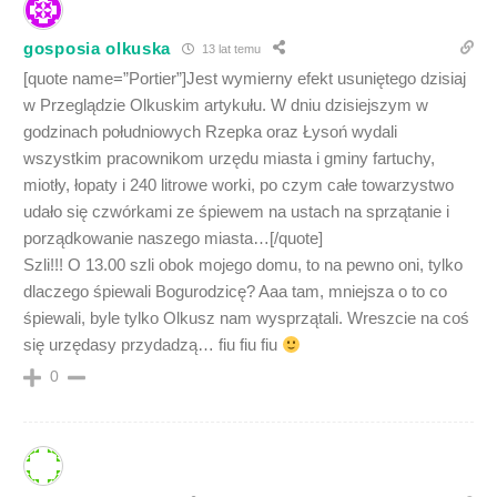
gosposia olkuska
13 lat temu
[quote name=”Portier”]Jest wymierny efekt usuniętego dzisiaj
w Przeglądzie Olkuskim artykułu. W dniu dzisiejszym w
godzinach południowych Rzepka oraz Łysoń wydali
wszystkim pracownikom urzędu miasta i gminy fartuchy,
miotły, łopaty i 240 litrowe worki, po czym całe towarzystwo
udało się czwórkami ze śpiewem na ustach na sprzątanie i
porządkowanie naszego miasta…[/quote]
Szli!!! O 13.00 szli obok mojego domu, to na pewno oni, tylko
dlaczego śpiewali Bogurodzicę? Aaa tam, mniejsza o to co
śpiewali, byle tylko Olkusz nam wysprzątali. Wreszcie na coś
się urzędasy przydadzą… fiu fiu fiu
0