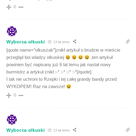
0
Wyborca olkuski
13 lat temu
[quote name=”olkuszak”]znikł artykuł o brudzie w mieście
przegląd boi wladzy olkuskiej
,ten artykuł
powinien być napisany już 6 lat temu jak nastał nowy
burmistrz a artykuł znikł :-* :-* :-* :-*[/quote]
I tak nie uchroni to Rzepki i tej całej grandy bandy przed
WYKOPEM! Raz na zawsze!
0
Wyborca olkuski
13 lat temu