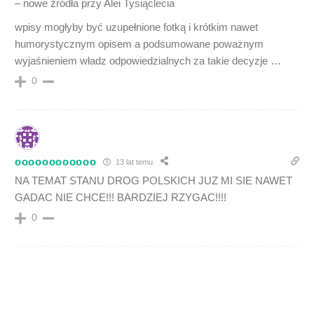
– nowe źródła przy Alei Tysiąclecia
wpisy mogłyby być uzupełnione fotką i krótkim nawet
humorystycznym opisem a podsumowane poważnym
wyjaśnieniem władz odpowiedzialnych za takie decyzje …
0
oooooooooooo
13 lat temu
NA TEMAT STANU DROG POLSKICH JUZ MI SIE NAWET
GADAC NIE CHCE!!! BARDZIEJ RZYGAC!!!!
0