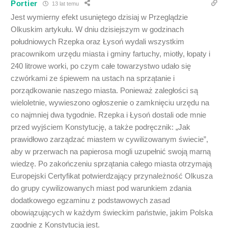
Portier
13 lat temu
Jest wymierny efekt usuniętego dzisiaj w Przeglądzie
Olkuskim artykułu. W dniu dzisiejszym w godzinach
południowych Rzepka oraz Łysoń wydali wszystkim
pracownikom urzędu miasta i gminy fartuchy, miotły, łopaty i
240 litrowe worki, po czym całe towarzystwo udało się
czwórkami ze śpiewem na ustach na sprzątanie i
porządkowanie naszego miasta. Ponieważ zaległości są
wieloletnie, wywieszono ogłoszenie o zamknięciu urzędu na
co najmniej dwa tygodnie. Rzepka i Łysoń dostali ode mnie
przed wyjściem Konstytucję, a także podręcznik: „Jak
prawidłowo zarządzać miastem w cywilizowanym świecie”,
aby w przerwach na papierosa mogli uzupełnić swoją marną
wiedzę. Po zakończeniu sprzątania całego miasta otrzymają
Europejski Certyfikat potwierdzający przynależność Olkusza
do grupy cywilizowanych miast pod warunkiem zdania
dodatkowego egzaminu z podstawowych zasad
obowiązujących w każdym świeckim państwie, jakim Polska
zgodnie z Konstytucją jest.