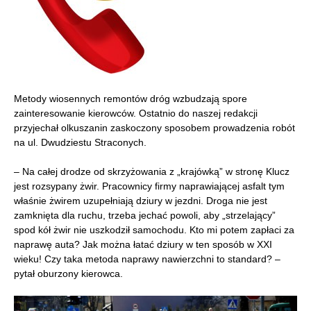
Metody wiosennych remontów dróg wzbudzają spore
zainteresowanie kierowców. Ostatnio do naszej redakcji
przyjechał olkuszanin zaskoczony sposobem prowadzenia robót
na ul. Dwudziestu Straconych.
– Na całej drodze od skrzyżowania z „krajówką” w stronę Klucz
jest rozsypany żwir. Pracownicy firmy naprawiającej asfalt tym
właśnie żwirem uzupełniają dziury w jezdni. Droga nie jest
zamknięta dla ruchu, trzeba jechać powoli, aby „strzelający”
spod kół żwir nie uszkodził samochodu. Kto mi potem zapłaci za
naprawę auta? Jak można łatać dziury w ten sposób w XXI
wieku! Czy taka metoda naprawy nawierzchni to standard? –
pytał oburzony kierowca.