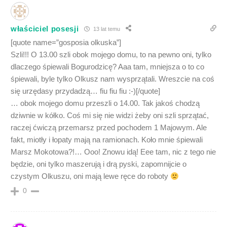
właściciel posesji
13 lat temu
[quote name=”gosposia olkuska”]
Szli!!! O 13.00 szli obok mojego domu, to na pewno oni, tylko
dlaczego śpiewali Bogurodzicę? Aaa tam, mniejsza o to co
śpiewali, byle tylko Olkusz nam wysprzątali. Wreszcie na coś
się urzędasy przydadzą… fiu fiu fiu :-)[/quote]
… obok mojego domu przeszli o 14.00. Tak jakoś chodzą
dziwnie w kółko. Coś mi się nie widzi żeby oni szli sprzątać,
raczej ćwiczą przemarsz przed pochodem 1 Majowym. Ale
fakt, miotły i łopaty mają na ramionach. Koło mnie śpiewali
Marsz Mokotowa?!… Ooo! Znowu idą! Eee tam, nic z tego nie
będzie, oni tylko maszerują i drą pyski, zapomnijcie o
czystym Olkuszu, oni mają lewe ręce do roboty
0