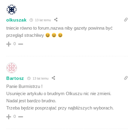
olkuszak
13 lat temu
tniecie równo to forum,nazwa niby gazety powinna być
przegląd strachliwy
0
Bartosz
13 lat temu
Panie Burmistrzu !
Usunięcie artykułu o brudnym Olkuszu nic nie zmieni.
Nadal jest bardzo brudno.
Trzeba będzie posprzątać przy najbliższych wyborach.
0