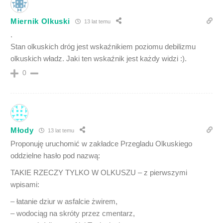
Miernik Olkuski
13 lat temu
.
Stan olkuskich dróg jest wskaźnikiem poziomu debilizmu
olkuskich władz. Jaki ten wskaźnik jest każdy widzi :).
0
Młody
13 lat temu
Proponuję uruchomić w zakładce Przegladu Olkuskiego
oddzielne hasło pod nazwą:
TAKIE RZECZY TYLKO W OLKUSZU – z pierwszymi
wpisami:
– łatanie dziur w asfalcie żwirem,
– wodociąg na skróty przez cmentarz,