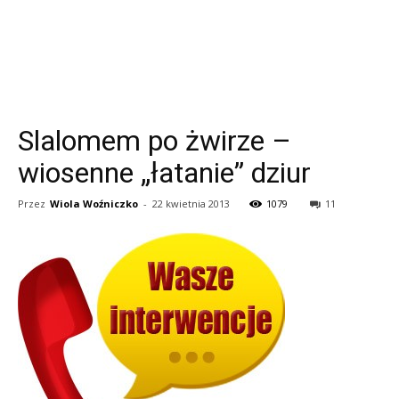
Slalomem po żwirze –
wiosenne „łatanie” dziur
Przez
Wiola Woźniczko
-
22 kwietnia 2013
1079
11