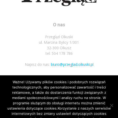
O nas
Przegląd Olkuski
ul. Marcina Bylicy 1/301
32-300 Olkusz
tel: 504 178 786
Napisz do nas:
biuro@przeglad.olkuski.pl
Ważne! Używamy plików cookies i podobnych rozwiązań
Podążaj za nami
technologicznych, aby personalizować zawartość i treści
reklamowe, a także do dostarczenia funkcji związanych z
mediami społecznościowymi i analizy ruchu na stronie. W
programie służącym do obsługi internetu można zmienić
ustawienia dotyczące cookies.Korzystanie z naszych serwisów
internetowych bez zmiany ustawień dotyczących cookies
11