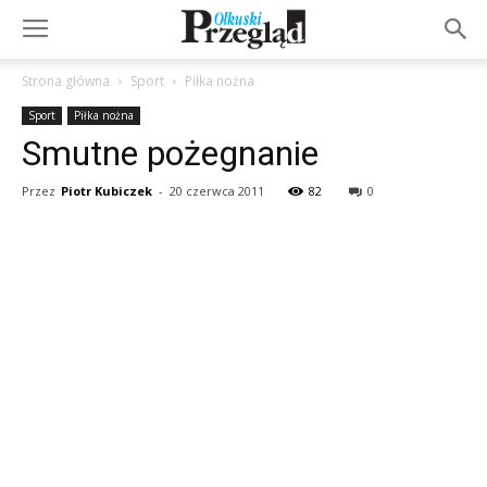
Strona główna
Sport
Piłka nożna
Sport
Piłka nożna
Smutne pożegnanie
Przez
Piotr Kubiczek
-
20 czerwca 2011
82
0