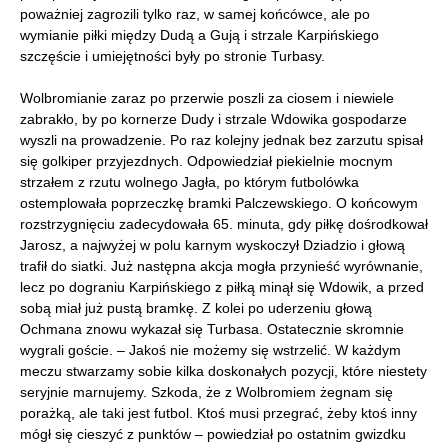
poważniej zagrozili tylko raz, w samej końcówce, ale po
wymianie piłki między Dudą a Gują i strzale Karpińskiego
szczęście i umiejętności były po stronie Turbasy.
Wolbromianie zaraz po przerwie poszli za ciosem i niewiele
zabrakło, by po kornerze Dudy i strzale Wdowika gospodarze
wyszli na prowadzenie. Po raz kolejny jednak bez zarzutu spisał
się golkiper przyjezdnych. Odpowiedział piekielnie mocnym
strzałem z rzutu wolnego Jagła, po którym futbolówka
ostemplowała poprzeczkę bramki Palczewskiego. O końcowym
rozstrzygnięciu zadecydowała 65. minuta, gdy piłkę dośrodkował
Jarosz, a najwyżej w polu karnym wyskoczył Dziadzio i głową
trafił do siatki. Już następna akcja mogła przynieść wyrównanie,
lecz po dograniu Karpińskiego z piłką minął się Wdowik, a przed
sobą miał już pustą bramkę. Z kolei po uderzeniu głową
Ochmana znowu wykazał się Turbasa. Ostatecznie skromnie
wygrali goście. – Jakoś nie możemy się wstrzelić. W każdym
meczu stwarzamy sobie kilka doskonałych pozycji, które niestety
seryjnie marnujemy. Szkoda, że z Wolbromiem żegnam się
porażką, ale taki jest futbol. Ktoś musi przegrać, żeby ktoś inny
mógł się cieszyć z punktów – powiedział po ostatnim gwizdku