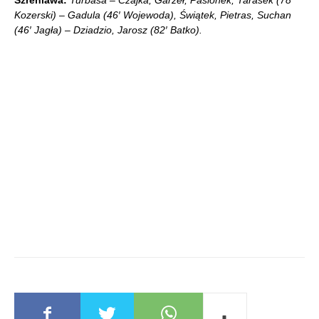
Szreniawa:
Turbasa – Czajka, Garzeł, Pasionek, Tarasek (78′
Kozerski) – Gadula (46′ Wojewoda), Świątek, Pietras, Suchan
(46′ Jagła) – Dziadzio, Jarosz (82′ Batko).