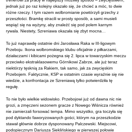
trenerowi za pracę w najlepszy możliwy sposób – zwycięstwem,
jednak już po raz kolejny okazało się, że chcieć a móc, to dwie
różne rzeczy. I tym razem wolbromianie powtórzyli grzechy z
przeszłości. Bramkę stracili w prosty sposób, a sami musieli
wspiąć się na wyżyny, aby znaleźć się pod polem karnym
rywala. Niestety, Szreniawa okazała się zbyt mocna…
To już naprawdę ostatnie dni Jarosława Raka w III-ligowym
Przeboju. Ikona wolbromskiego klubu oficjalnie z piłkarzami,
działaczami i kibicami pożegna się 2. lipca w towarzyskim meczu
przeciwko ekstraklasowemu Górnikowi Zabrze, ale już teraz
niektórzy tęsknią za Rakiem, tak samo, jak za zwycięskim
Przebojem. Faktycznie, KSP w ostatnim czasie wyraźnie się nie
wiedzie, a konfrontacja ze Szreniawą tylko potwierdziła tę
regułę.
To nie było wielkie widowisko. Przebojowi już od dawna nic nie
grozi, a zmęczeni sezonem gracze z Nowego Wiśnicza również
nie zamierzali forsować tempa. Mimo wszystko, gra toczyła się
pod dyktando faworyzowanych gości, którym na przeszkodzie
stawał głównie dobrze dysponowany Palczewski. Miejscowi,
podopiecznym Dariusza Sieklińskiego w pierwszej połowie