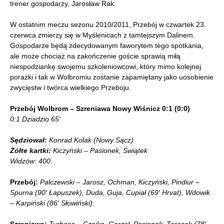
trener gospodarzy, Jarosław Rak.
W ostatnim meczu sezonu 2010/2011, Przebój w czwartek 23.
czerwca zmierzy się w Myślenicach z tamtejszym Dalinem.
Gospodarze będą zdecydowanym faworytem tego spotkania,
ale może chociaż na zakończenie goście sprawią miłą
niespodziankę swojemu szkoleniowcowi, który mimo kolejnej
porażki i tak w Wolbromiu zostanie zapamiętany jako uosobienie
zwycięstw i twórca wielkiego Przeboju.
Przebój Wolbrom – Szreniawa Nowy Wiśnicz 0:1 (0:0)
0:1 Dziadzio 65′
Sędziował:
Konrad Kolak (Nowy Sącz)
Żółte kartki:
Kiczyński – Pasionek, Świątek
Widzów: 400.
Przebój:
Palczewski – Jarosz, Ochman, Kiczyński, Pindiur –
Spurna (90′ Łapuszek), Duda, Guja, Cupiał (69′ Hrvat), Wdowik
– Karpiński (86′ Słowiński).