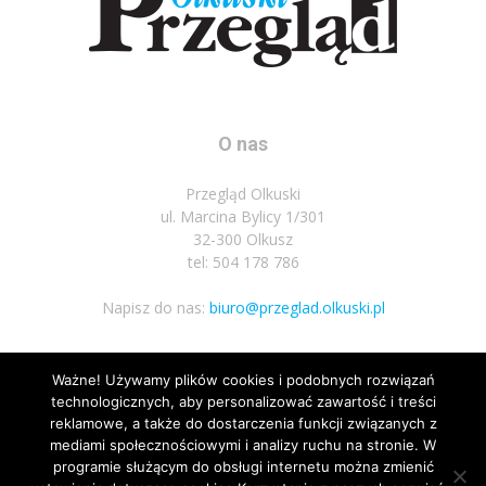
O nas
Przegląd Olkuski
ul. Marcina Bylicy 1/301
32-300 Olkusz
tel: 504 178 786
Napisz do nas:
biuro@przeglad.olkuski.pl
Ważne! Używamy plików cookies i podobnych rozwiązań
Podążaj za nami
technologicznych, aby personalizować zawartość i treści
reklamowe, a także do dostarczenia funkcji związanych z
mediami społecznościowymi i analizy ruchu na stronie. W
programie służącym do obsługi internetu można zmienić