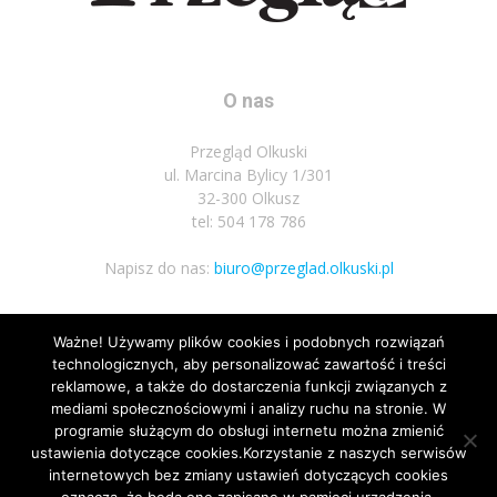
O nas
Przegląd Olkuski
ul. Marcina Bylicy 1/301
32-300 Olkusz
tel: 504 178 786
Napisz do nas:
biuro@przeglad.olkuski.pl
Ważne! Używamy plików cookies i podobnych rozwiązań
Podążaj za nami
technologicznych, aby personalizować zawartość i treści
reklamowe, a także do dostarczenia funkcji związanych z
mediami społecznościowymi i analizy ruchu na stronie. W
programie służącym do obsługi internetu można zmienić
ustawienia dotyczące cookies.Korzystanie z naszych serwisów
internetowych bez zmiany ustawień dotyczących cookies
1