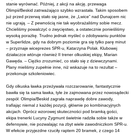
stanie wyrównać. Później, z akcji na akcję, przewaga
Olimpii/Beskid zatrważająco szybko wzrastała. Takim sposobem
już przed przerwą stało się jasne, że „Lwice” nad Dunajcem nic
nie ugrają. – Z pewnością nie tak wyobrażaliśmy sobie mecz.
Chcieliśmy powalczyć o zwycięstwo, a ostatecznie ponieśliśmy
wysoką porażkę. Trudno jednak myśleć o zdobywaniu punktów
w Superlidze, gdy na dobrym poziomie gra się tylko parę minut
– przyznaje wiceprezes SPR-u, Katarzyna Polak. Klubowej
działaczce wtóruje również II trener olkuskiej ekipy, Marian
Gawęda. – Ciężko zrozumieć, co stało się z dziewczynami.
Plany mieliśmy zupełnie inne, niż wskazuje na to rezultat –
przekonuje szkoleniowiec.
Gdy olkuska ławka przeżywała rozczarowanie, fantastycznie
bawiła się ta sama ławka, tyle że zajmowana przez nowosądecki
zespół. Olimpia/Beskid zagrała naprawdę dobre zawody,
trafiając niemal z każdej pozycji, głównie po kombinacyjnych
akcjach. Oprócz wzorowej skuteczności pod bramką gości,
ekipa trenerki Lucyny Zygmunt świetnie radziła sobie także w
defensywie, nie pozwalając na zbyt wiele zawodniczkom SPR-u.
W efekcie przyjezdne rzuciły raptem 20 bramek, z czego 14