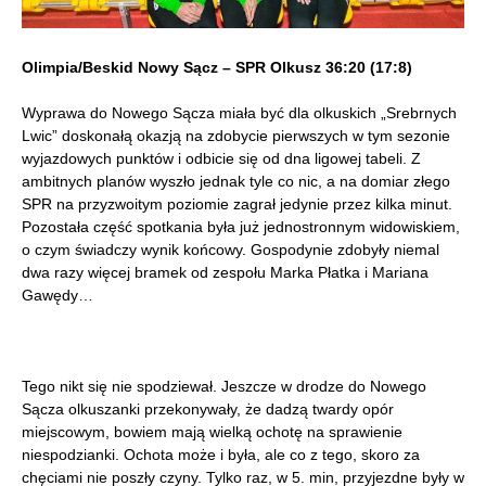
Olimpia/Beskid Nowy Sącz – SPR Olkusz 36:20 (17:8)
Wyprawa do Nowego Sącza miała być dla olkuskich „Srebrnych
Lwic” doskonałą okazją na zdobycie pierwszych w tym sezonie
wyjazdowych punktów i odbicie się od dna ligowej tabeli. Z
ambitnych planów wyszło jednak tyle co nic, a na domiar złego
SPR na przyzwoitym poziomie zagrał jedynie przez kilka minut.
Pozostała część spotkania była już jednostronnym widowiskiem,
o czym świadczy wynik końcowy. Gospodynie zdobyły niemal
dwa razy więcej bramek od zespołu Marka Płatka i Mariana
Gawędy…
Tego nikt się nie spodziewał. Jeszcze w drodze do Nowego
Sącza olkuszanki przekonywały, że dadzą twardy opór
miejscowym, bowiem mają wielką ochotę na sprawienie
niespodzianki. Ochota może i była, ale co z tego, skoro za
chęciami nie poszły czyny. Tylko raz, w 5. min, przyjezdne były w