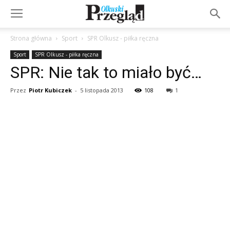
Strona główna
Sport
SPR Olkusz - piłka ręczna
Sport
SPR Olkusz - piłka ręczna
SPR: Nie tak to miało być…
Przez
Piotr Kubiczek
-
5 listopada 2013
108
1