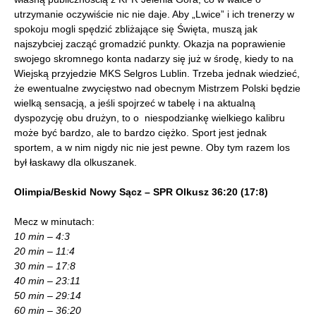
utrzymanie oczywiście nic nie daje. Aby „Lwice” i ich trenerzy w
spokoju mogli spędzić zbliżające się Święta, muszą jak
najszybciej zacząć gromadzić punkty. Okazja na poprawienie
swojego skromnego konta nadarzy się już w środę, kiedy to na
Wiejską przyjedzie MKS Selgros Lublin. Trzeba jednak wiedzieć,
że ewentualne zwycięstwo nad obecnym Mistrzem Polski będzie
wielką sensacją, a jeśli spojrzeć w tabelę i na aktualną
dyspozycję obu drużyn, to o niespodziankę wielkiego kalibru
może być bardzo, ale to bardzo ciężko. Sport jest jednak
sportem, a w nim nigdy nic nie jest pewne. Oby tym razem los
był łaskawy dla olkuszanek.
Olimpia/Beskid Nowy Sącz – SPR Olkusz 36:20 (17:8)
Mecz w minutach:
10 min – 4:3
20 min – 11:4
30 min – 17:8
40 min – 23:11
50 min – 29:14
60 min – 36:20