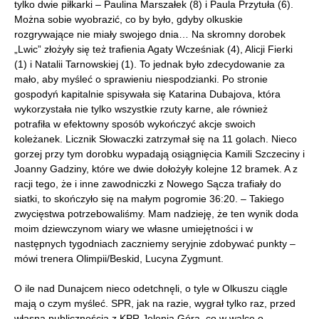
tylko dwie piłkarki – Paulina Marszałek (8) i Paula Przytuła (6).
Można sobie wyobrazić, co by było, gdyby olkuskie
rozgrywające nie miały swojego dnia… Na skromny dorobek
„Lwic” złożyły się też trafienia Agaty Wcześniak (4), Alicji Fierki
(1) i Natalii Tarnowskiej (1). To jednak było zdecydowanie za
mało, aby myśleć o sprawieniu niespodzianki. Po stronie
gospodyń kapitalnie spisywała się Katarina Dubajova, która
wykorzystała nie tylko wszystkie rzuty karne, ale również
potrafiła w efektowny sposób wykończyć akcje swoich
koleżanek. Licznik Słowaczki zatrzymał się na 11 golach. Nieco
gorzej przy tym dorobku wypadają osiągnięcia Kamili Szczeciny i
Joanny Gadziny, które we dwie dołożyły kolejne 12 bramek. A z
racji tego, że i inne zawodniczki z Nowego Sącza trafiały do
siatki, to skończyło się na małym pogromie 36:20. – Takiego
zwycięstwa potrzebowaliśmy. Mam nadzieję, że ten wynik doda
moim dziewczynom wiary we własne umiejętności i w
następnych tygodniach zaczniemy seryjnie zdobywać punkty –
mówi trenera Olimpii/Beskid, Lucyna Zygmunt.
O ile nad Dunajcem nieco odetchnęli, o tyle w Olkuszu ciągle
mają o czym myśleć. SPR, jak na razie, wygrał tylko raz, przed
własną publicznością z KPR Jelenia Góra, co w walce o