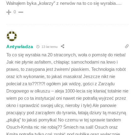
Walnąłem byka „kolarzy” z nerwów na to co się wyrabia….
0
Antywładza
13 lat temu
To co się wyrabia na 20 straconych, woła o pomstę do nieba!
Jak nie płynie asfaltem, chlapiąc samochodami na lewo i
prawo, to zasypana jest żwirem/ piaskiem. Technologia robót
oraz ich wykonanie, to jakaś masakra! Jeszcze nikt nie
poleciał za to??!?!?! ogółem jak widzę, gości z Zarządu
Drogowego w olkuszu – aleja 1000-lecia się kłania( totalnie nie
wiem po co ta instytucja! oni nawet nie potrafią wyjrzeć przez
okno i sprawdzić swojej ulicy, nieroby i tyle) Ale panowie
pracujący pod zarządem do tyrania, łatają dziury tą maszyną
„plujką” to jakaś pomyłka! No czemu w tej sprawie tandem
Osuch-Kmita nic nie robią?? Śmiech na sali! Osuch oraz
Kmita potrafią tylko coś zrobić pod publikę oraz wyłącznie