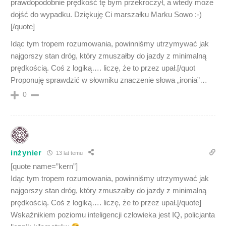
prawdopodobnie prędkość tę bym przekroczył, a wtedy może
dojść do wypadku. Dziękuję Ci marszałku Marku Sowo :-)
[/quote]
Idąc tym tropem rozumowania, powinniśmy utrzymywać jak
najgorszy stan dróg, który zmuszałby do jazdy z minimalną
prędkością. Coś z logiką…. liczę, że to przez upał.[/quot
Proponuję sprawdzić w słowniku znaczenie słowa „ironia”…
0
inżynier
13 lat temu
[quote name=”kern”]
Idąc tym tropem rozumowania, powinniśmy utrzymywać jak
najgorszy stan dróg, który zmuszałby do jazdy z minimalną
prędkością. Coś z logiką…. liczę, że to przez upał.[/quote]
Wskaźnikiem poziomu inteligencji człowieka jest IQ, policjanta