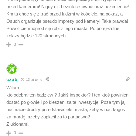
przed kamerami! Nigdy nic bezinteresownie oraz bezimiennie!
Kmita chce się z..rać przed ludźmi w kościele, na pokaz, a
Osuch organizuje pseudo imprezy pod kamery! Taka prawda!
Powoli ciemnogród się robi z tego miasta. Po przejeździe
kolaży będzie 120 straconych….
0
czub
13 lat temu
Witam,
kto odebrał ten badziew ? Jakiś inspektor? I ten ktoś powinien
dostać po głowie i po kieszeni za tę inwestycję. Poza tym jaj
nie macie drodzy przedstawiciele miasta, żeby wziąć kogoś
za mordę, ażeby zapłacił za to partactwo?
Z ukłonami,
0