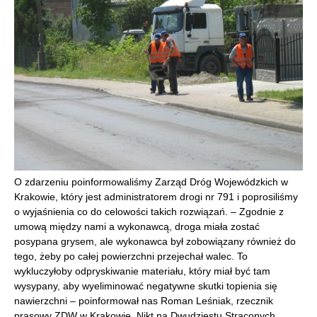
O zdarzeniu poinformowaliśmy Zarząd Dróg Wojewódzkich w
Krakowie, który jest administratorem drogi nr 791 i poprosiliśmy
o wyjaśnienia co do celowości takich rozwiązań. – Zgodnie z
umową między nami a wykonawcą, droga miała zostać
posypana grysem, ale wykonawca był zobowiązany również do
tego, żeby po całej powierzchni przejechał walec. To
wykluczyłoby odpryskiwanie materiału, który miał być tam
wysypany, aby wyeliminować negatywne skutki topienia się
nawierzchni – poinformował nas Roman Leśniak, rzecznik
prasowy ZDW w Krakowie. Nikt na Dwudziestu Straconych