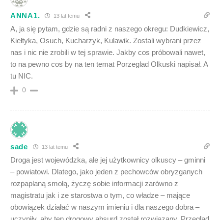
ANNA1.
13 lat temu
A, ja się pytam, gdzie są radni z naszego okregu: Dudkiewicz,
Kiełtyka, Osuch, Kucharzyk, Kulawik. Zostali wybrani przez
nas i nic nie zrobili w tej sprawie. Jakby cos próbowali nawet,
to na pewno cos by na ten temat Porzeglad Olkuski napisał. A
tu NIC.
0
sade
13 lat temu
Droga jest wojewódzka, ale jej użytkownicy olkuscy – gminni
– powiatowi. Dlatego, jako jeden z pechowców obryzganych
rozpaplaną smołą, życzę sobie informacji zarówno z
magistratu jak i ze starostwa o tym, co władze – mające
obowiązek działać w naszym imieniu i dla naszego dobra –
uczyniły, aby ten drogowy absurd został rozwiązany. Przegląd