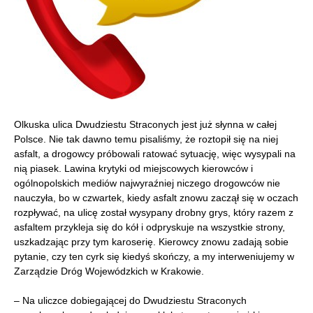
Olkuska ulica Dwudziestu Straconych jest już słynna w całej
Polsce. Nie tak dawno temu pisaliśmy, że roztopił się na niej
asfalt, a drogowcy próbowali ratować sytuację, więc wysypali na
nią piasek. Lawina krytyki od miejscowych kierowców i
ogólnopolskich mediów najwyraźniej niczego drogowców nie
nauczyła, bo w czwartek, kiedy asfalt znowu zaczął się w oczach
rozpływać, na ulicę został wysypany drobny grys, który razem z
asfaltem przykleja się do kół i odpryskuje na wszystkie strony,
uszkadzając przy tym karoserię. Kierowcy znowu zadają sobie
pytanie, czy ten cyrk się kiedyś skończy, a my interweniujemy w
Zarządzie Dróg Wojewódzkich w Krakowie.
– Na uliczce dobiegającej do Dwudziestu Straconych