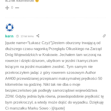
licznik kilometrów
0
kern
13 lat temu
[quote name=”Łukasz Czyż”]Jestem oburzony trwającą od
dłuższego czasu nagonką Przeglądu Olkuskiego na Zarząd
Dróg Wojewódzkich w Krakowie. Jechałem tam wczoraj na
rowerze i dzięki dziurom, ubytkom w jezdni i kamyczkom
leżącym na jezdni musiałem zwolnić. Tym samym nie
przekroczyłem jadąc z góry rowerem szosowym Author
A4400 przewidzianej przepisami maksymalnej prędkości 50
kilometrów na godzinę. Nikt tak nie dba o moje
bezpieczeństwo jak podległy samorządowi województwa
ZDW. Gdyby jednia była równa, prawdopodobnie prędkość tę
bym przekroczył, a wtedy może dojść do wypadku. Dziękuję
Ci marszałku Marku Sowo :-)[/quote]