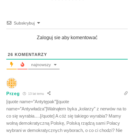
Subskrybuj
Zaloguj sie aby komentować
26
KOMENTARZY
najnowszy
Przeg
13 lat temu
[quote name=”Antytępak”][quote
name=”Antywładza”]Walnąłem byka „kolarzy” z nerwów na to
co się wyrabia….[/quote] A cóż się takiego wyrabia? Mamy
wolną demokratyczną Polskę, Polską rządzą sami Polacy
wybrani w demokratycznych wyborach, o co ci chodzi? Nie