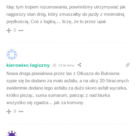
Idąc tym tropem rozumowania, powinniśmy utrzymywać jak
najgorszy stan dróg, który zmuszałby do jazdy z minimalną
prędkością. Coś z logiką…. liczę, że to przez upał.
0
kierowiec logiczny
13 lat temu
Nowa droga powiatowa przez las z Olkusza do Bukowna
sypie się bo dodano za mało asfaltu, a na ulicy 20-Straconych
ewidentnie dodano tego asfaltu za dużo skoro asfalt wycieka,
krótko pisząc, suma sumarum, patrząc z nad biurka
wszystko się zgadza… jak za komuny.
0