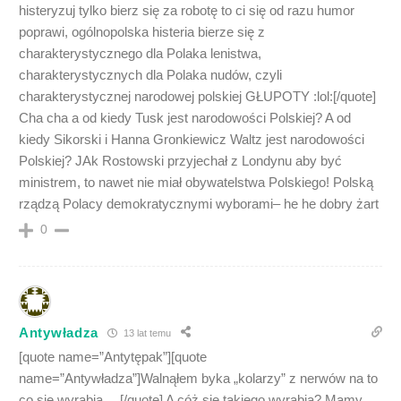
histeryzuj tylko bierz się za robotę to ci się od razu humor
poprawi, ogólnopolska histeria bierze się z
charakterystycznego dla Polaka lenistwa,
charakterystycznych dla Polaka nudów, czyli
charakterystycznej narodowej polskiej GŁUPOTY :lol:[/quote]
Cha cha a od kiedy Tusk jest narodowości Polskiej? A od
kiedy Sikorski i Hanna Gronkiewicz Waltz jest narodowości
Polskiej? JAk Rostowski przyjechał z Londynu aby być
ministrem, to nawet nie miał obywatelstwa Polskiego! Polską
rządzą Polacy demokratycznymi wyborami– he he dobry żart
0
Antywładza
13 lat temu
[quote name=”Antytępak”][quote
name=”Antywładza”]Walnąłem byka „kolarzy” z nerwów na to
co się wyrabia….[/quote] A cóż się takiego wyrabia? Mamy