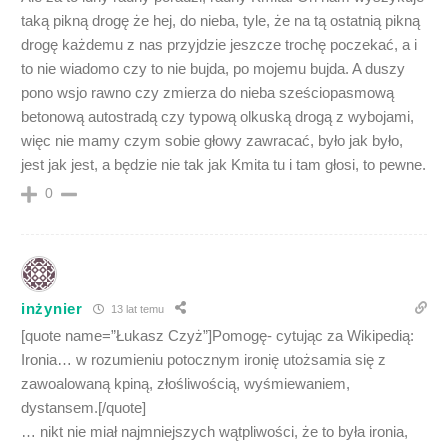
taką pikną drogę że hej, do nieba, tyle, że na tą ostatnią pikną
drogę każdemu z nas przyjdzie jeszcze trochę poczekać, a i
to nie wiadomo czy to nie bujda, po mojemu bujda. A duszy
pono wsjo rawno czy zmierza do nieba sześciopasmową
betonową autostradą czy typową olkuską drogą z wybojami,
więc nie mamy czym sobie głowy zawracać, było jak było,
jest jak jest, a będzie nie tak jak Kmita tu i tam głosi, to pewne.
0
inżynier
13 lat temu
[quote name=”Łukasz Czyż”]Pomogę- cytując za Wikipedią:
Ironia… w rozumieniu potocznym ironię utożsamia się z
zawoalowaną kpiną, złośliwością, wyśmiewaniem,
dystansem.[/quote]
… nikt nie miał najmniejszych wątpliwości, że to była ironia,