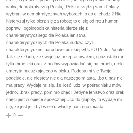
wolną demokratyczną Polskę, Polską rządzą sami Polacy
wybrani w demokratycznych wyborach, o co ci chodzi? Nie
histeryzuj tylko bierz się za robotę to ci się od razu humor
poprawi, ogólnopolska histeria bierze się z
charakterystycznego dla Polaka lenistwa,
charakterystycznych dla Polaka nudów, czyli
charakterystycznej narodowej polskiej GŁUPOTY :lol:[/quote
Tak się składa, że swoje już przepracowałem, i pozostało mi
tylko brać leki oraz z nudów wypowiadać się na forach, uroki
emeryta mieszkającego w bloku. Podoba mi się Twoje
podejście, ale niestety nie dla naszego miasta…bo u nas nie
ma pracy, Wydaje mi się, że ilość ludzi w pośredniaku mówi
jedno…brak pracy, pomimo chęci! Jedyne lenistwo oraz brak
chęci jest w opiece społecznej…co do głupoty, to wydaje mi
się, że jest jej zbyt wiele u władzy naszego miasta.
0