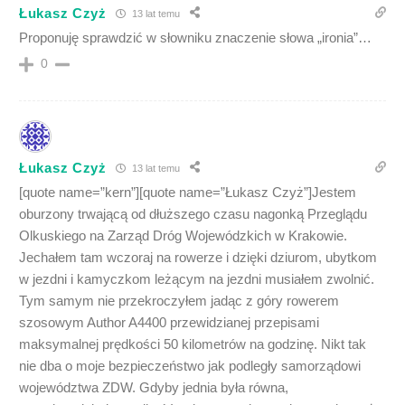
Łukasz Czyż
13 lat temu
Proponuję sprawdzić w słowniku znaczenie słowa „ironia”…
0
Łukasz Czyż
13 lat temu
[quote name=”kern”][quote name=”Łukasz Czyż”]Jestem
oburzony trwającą od dłuższego czasu nagonką Przeglądu
Olkuskiego na Zarząd Dróg Wojewódzkich w Krakowie.
Jechałem tam wczoraj na rowerze i dzięki dziurom, ubytkom
w jezdni i kamyczkom leżącym na jezdni musiałem zwolnić.
Tym samym nie przekroczyłem jadąc z góry rowerem
szosowym Author A4400 przewidzianej przepisami
maksymalnej prędkości 50 kilometrów na godzinę. Nikt tak
nie dba o moje bezpieczeństwo jak podległy samorządowi
województwa ZDW. Gdyby jednia była równa,