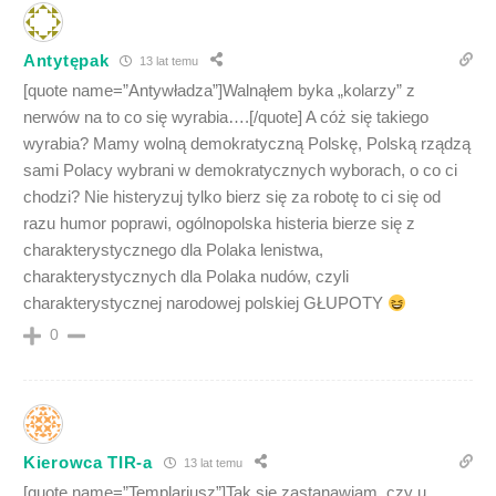
Antytępak
13 lat temu
[quote name=”Antywładza”]Walnąłem byka „kolarzy” z
nerwów na to co się wyrabia….[/quote] A cóż się takiego
wyrabia? Mamy wolną demokratyczną Polskę, Polską rządzą
sami Polacy wybrani w demokratycznych wyborach, o co ci
chodzi? Nie histeryzuj tylko bierz się za robotę to ci się od
razu humor poprawi, ogólnopolska histeria bierze się z
charakterystycznego dla Polaka lenistwa,
charakterystycznych dla Polaka nudów, czyli
charakterystycznej narodowej polskiej GŁUPOTY
0
Kierowca TIR-a
13 lat temu
[quote name=”Templariusz”]Tak się zastanawiam, czy u