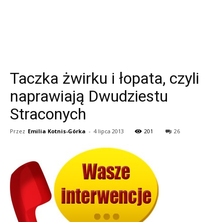
Taczka żwirku i łopata, czyli
naprawiają Dwudziestu
Straconych
Przez
Emilia Kotnis-Górka
-
4 lipca 2013
201
26