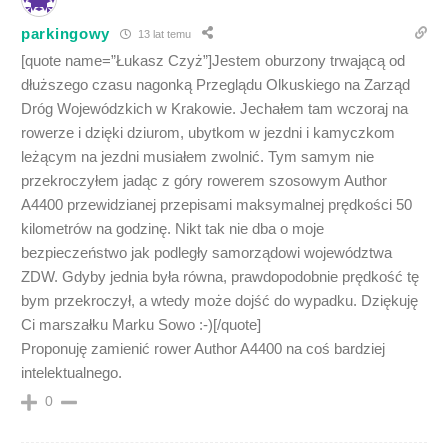
parkingowy
13 lat temu
[quote name=”Łukasz Czyż”]Jestem oburzony trwającą od
dłuższego czasu nagonką Przeglądu Olkuskiego na Zarząd
Dróg Wojewódzkich w Krakowie. Jechałem tam wczoraj na
rowerze i dzięki dziurom, ubytkom w jezdni i kamyczkom
leżącym na jezdni musiałem zwolnić. Tym samym nie
przekroczyłem jadąc z góry rowerem szosowym Author
A4400 przewidzianej przepisami maksymalnej prędkości 50
kilometrów na godzinę. Nikt tak nie dba o moje
bezpieczeństwo jak podległy samorządowi województwa
ZDW. Gdyby jednia była równa, prawdopodobnie prędkość tę
bym przekroczył, a wtedy może dojść do wypadku. Dziękuję
Ci marszałku Marku Sowo :-)[/quote]
Proponuję zamienić rower Author A4400 na coś bardziej
intelektualnego.
0