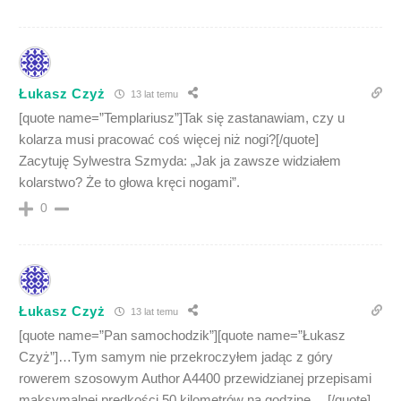
Łukasz Czyż
13 lat temu
[quote name=”Templariusz”]Tak się zastanawiam, czy u
kolarza musi pracować coś więcej niż nogi?[/quote]
Zacytuję Sylwestra Szmyda: „Jak ja zawsze widziałem
kolarstwo? Że to głowa kręci nogami”.
0
Łukasz Czyż
13 lat temu
[quote name=”Pan samochodzik”][quote name=”Łukasz
Czyż”]…Tym samym nie przekroczyłem jadąc z góry
rowerem szosowym Author A4400 przewidzianej przepisami
maksymalnej prędkości 50 kilometrów na godzinę….[/quote]