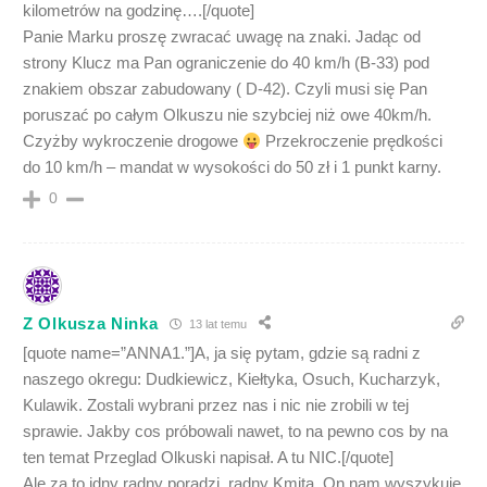
kilometrów na godzinę….[/quote]
Panie Marku proszę zwracać uwagę na znaki. Jadąc od
strony Klucz ma Pan ograniczenie do 40 km/h (B-33) pod
znakiem obszar zabudowany ( D-42). Czyli musi się Pan
poruszać po całym Olkuszu nie szybciej niż owe 40km/h.
Czyżby wykroczenie drogowe
Przekroczenie prędkości
do 10 km/h – mandat w wysokości do 50 zł i 1 punkt karny.
0
Z Olkusza Ninka
13 lat temu
[quote name=”ANNA1.”]A, ja się pytam, gdzie są radni z
naszego okregu: Dudkiewicz, Kiełtyka, Osuch, Kucharzyk,
Kulawik. Zostali wybrani przez nas i nic nie zrobili w tej
sprawie. Jakby cos próbowali nawet, to na pewno cos by na
ten temat Przeglad Olkuski napisał. A tu NIC.[/quote]
Ale za to idny radny poradzi, radny Kmita. On nam wyszykuje