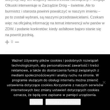
Olkuski interweniuje w Zarządzie Dróg – świetnie. Ale to
burmistrz i starosta powinni powalczyć w naszym imieniu –
po to zostali wybrani, są naszymi przedstawicielami. Czekam
więc na oficjalną informację na temat interwencji w/w panów w
ZDW. i podanie konkretów: kiedy asfaltowe bajoro stanie się
na powrót jezdnią.
0
Ważne! Używamy plików cookies i podobnych rozwiązań
technologicznych, aby personalizować zawartość i treści
Dominika
reklamowe, a także do dostarczenia funkcji związanych z
13 lat temu
mediami społecznościowymi i analizy ruchu na stronie. W
Zwłaszcza teraz, kiedy droga na Wolbrom jest zamknięta i
programie służącym do obsługi internetu można zmienić
ruch na tej ulicy wydaje się być znacznie wzmożony…ech…
ustawienia dotyczące cookies.Korzystanie z naszych serwisów
0
internetowych bez zmiany ustawień dotyczących cookies
26
oznacza, że będą one zapisane w pamięci urządzenia.
Zgoda
Polityka prywatności