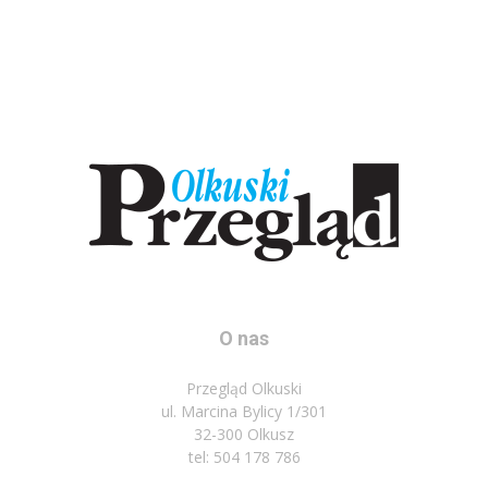
O nas
Przegląd Olkuski
ul. Marcina Bylicy 1/301
32-300 Olkusz
tel: 504 178 786