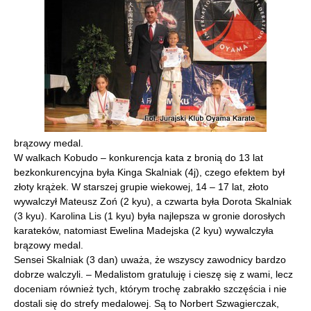
brązowy medal.
W walkach Kobudo – konkurencja kata z bronią do 13 lat
bezkonkurencyjna była Kinga Skalniak (4j), czego efektem był
złoty krążek. W starszej grupie wiekowej, 14 – 17 lat, złoto
wywalczył Mateusz Zoń (2 kyu), a czwarta była Dorota Skalniak
(3 kyu). Karolina Lis (1 kyu) była najlepsza w gronie dorosłych
karateków, natomiast Ewelina Madejska (2 kyu) wywalczyła
brązowy medal.
Sensei Skalniak (3 dan) uważa, że wszyscy zawodnicy bardzo
dobrze walczyli. – Medalistom gratuluję i cieszę się z wami, lecz
doceniam również tych, którym trochę zabrakło szczęścia i nie
dostali się do strefy medalowej. Są to Norbert Szwagierczak,