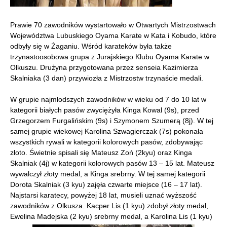
Prawie 70 zawodników wystartowało w Otwartych Mistrzostwach
Województwa Lubuskiego Oyama Karate w Kata i Kobudo, które
odbyły się w Żaganiu. Wśród karateków była także
trzynastoosobowa grupa z Jurajskiego Klubu Oyama Karate w
Olkuszu. Drużyna przygotowana przez senseia Kazimierza
Skalniaka (3 dan) przywiozła z Mistrzostw trzynaście medali.
W grupie najmłodszych zawodników w wieku od 7 do 10 lat w
kategorii białych pasów zwyciężyła Kinga Kowal (9s), przed
Grzegorzem Furgalińskim (9s) i Szymonem Szumerą (8j). W tej
samej grupie wiekowej Karolina Szwagierczak (7s) pokonała
wszystkich rywali w kategorii kolorowych pasów, zdobywając
złoto. Świetnie spisali się Mateusz Zoń (2kyu) oraz Kinga
Skalniak (4j) w kategorii kolorowych pasów 13 – 15 lat. Mateusz
wywalczył złoty medal, a Kinga srebrny. W tej samej kategorii
Dorota Skalniak (3 kyu) zajęła czwarte miejsce (16 – 17 lat).
Najstarsi karatecy, powyżej 18 lat, musieli uznać wyższość
zawodników z Olkusza. Kacper Lis (1 kyu) zdobył złoty medal,
Ewelina Madejska (2 kyu) srebrny medal, a Karolina Lis (1 kyu)