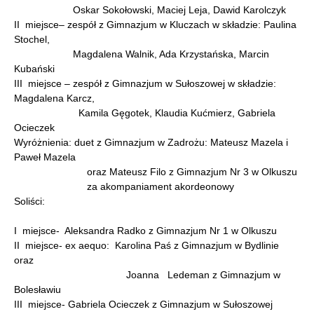
Oskar Sokołowski, Maciej Leja, Dawid Karolczyk
II miejsce– zespół z Gimnazjum w Kluczach w składzie: Paulina
Stochel,
Magdalena Walnik, Ada Krzystańska, Marcin
Kubański
III miejsce – zespół z Gimnazjum w Sułoszowej w składzie:
Magdalena Karcz,
Kamila Gęgotek, Klaudia Kućmierz, Gabriela
Ocieczek
Wyróżnienia: duet z Gimnazjum w Zadrożu: Mateusz Mazela i
Paweł Mazela
oraz Mateusz Filo z Gimnazjum Nr 3 w Olkuszu
za akompaniament akordeonowy
Soliści:
I miejsce- Aleksandra Radko z Gimnazjum Nr 1 w Olkuszu
II miejsce- ex aequo: Karolina Paś z Gimnazjum w Bydlinie
oraz
Joanna Ledeman z Gimnazjum w
Bolesławiu
III miejsce- Gabriela Ocieczek z Gimnazjum w Sułoszowej