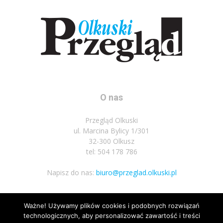
O nas
Przegląd Olkuski
ul. Marcina Bylicy 1/301
32-300 Olkusz
tel: 504 178 786
Napisz do nas:
biuro@przeglad.olkuski.pl
Ważne! Używamy plików cookies i podobnych rozwiązań
Podążaj za nami
technologicznych, aby personalizować zawartość i treści