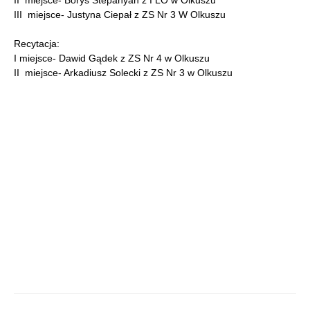
II miejsce- Borys Stepanyan z I LO w Olkuszu
III miejsce- Justyna Ciepał z ZS Nr 3 W Olkuszu
Recytacja:
I miejsce- Dawid Gądek z ZS Nr 4 w Olkuszu
II miejsce- Arkadiusz Solecki z ZS Nr 3 w Olkuszu