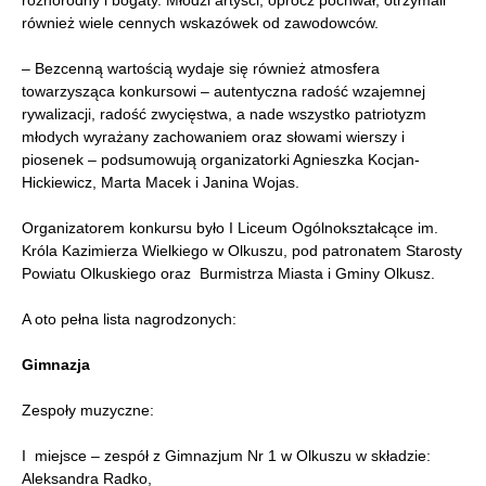
różnorodny i bogaty. Młodzi artyści, oprócz pochwał, otrzymali
również wiele cennych wskazówek od zawodowców.
– Bezcenną wartością wydaje się również atmosfera
towarzysząca konkursowi – autentyczna radość wzajemnej
rywalizacji, radość zwycięstwa, a nade wszystko patriotyzm
młodych wyrażany zachowaniem oraz słowami wierszy i
piosenek – podsumowują organizatorki Agnieszka Kocjan-
Hickiewicz, Marta Macek i Janina Wojas.
Organizatorem konkursu było I Liceum Ogólnokształcące im.
Króla Kazimierza Wielkiego w Olkuszu, pod patronatem Starosty
Powiatu Olkuskiego oraz Burmistrza Miasta i Gminy Olkusz.
A oto pełna lista nagrodzonych:
Gimnazja
Zespoły muzyczne:
I miejsce – zespół z Gimnazjum Nr 1 w Olkuszu w składzie:
Aleksandra Radko,