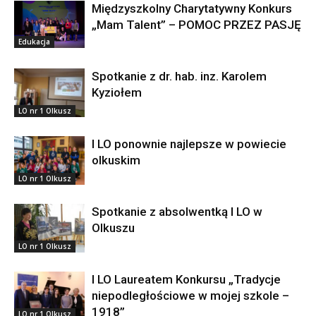
Międzyszkolny Charytatywny Konkurs
„Mam Talent” – POMOC PRZEZ PASJĘ
Edukacja
Spotkanie z dr. hab. inz. Karolem
Kyziołem
LO nr 1 Olkusz
I LO ponownie najlepsze w powiecie
olkuskim
LO nr 1 Olkusz
Spotkanie z absolwentką I LO w
Olkuszu
LO nr 1 Olkusz
I LO Laureatem Konkursu „Tradycje
niepodległościowe w mojej szkole –
1918”
LO nr 1 Olkusz