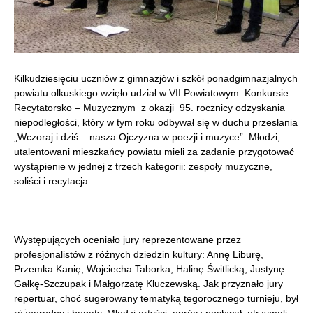
Kilkudziesięciu uczniów z gimnazjów i szkół ponadgimnazjalnych
powiatu olkuskiego wzięło udział w VII Powiatowym Konkursie
Recytatorsko – Muzycznym z okazji 95. rocznicy odzyskania
niepodległości, który w tym roku odbywał się w duchu przesłania
„Wczoraj i dziś – nasza Ojczyzna w poezji i muzyce”. Młodzi,
utalentowani mieszkańcy powiatu mieli za zadanie przygotować
wystąpienie w jednej z trzech kategorii: zespoły muzyczne,
soliści i recytacja.
Występujących oceniało jury reprezentowane przez
profesjonalistów z różnych dziedzin kultury: Annę Liburę,
Przemka Kanię, Wojciecha Taborka, Halinę Świtlicką, Justynę
Gałkę-Szczupak i Małgorzatę Kluczewską. Jak przyznało jury
repertuar, choć sugerowany tematyką tegorocznego turnieju, był