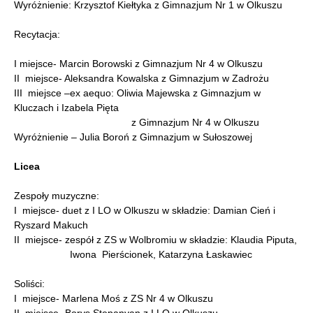
Wyróżnienie: Krzysztof Kiełtyka z Gimnazjum Nr 1 w Olkuszu
Recytacja:
I miejsce- Marcin Borowski z Gimnazjum Nr 4 w Olkuszu
II miejsce- Aleksandra Kowalska z Gimnazjum w Zadrożu
III miejsce –ex aequo: Oliwia Majewska z Gimnazjum w
Kluczach i Izabela Pięta
z Gimnazjum Nr 4 w Olkuszu
Wyróżnienie – Julia Boroń z Gimnazjum w Sułoszowej
Licea
Zespoły muzyczne:
I miejsce- duet z I LO w Olkuszu w składzie: Damian Cień i
Ryszard Makuch
II miejsce- zespół z ZS w Wolbromiu w składzie: Klaudia Piputa,
Iwona Pierścionek, Katarzyna Łaskawiec
Soliści:
I miejsce- Marlena Moś z ZS Nr 4 w Olkuszu