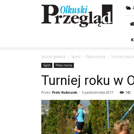
Przegląd
Olkuski
K
Strona główna
Sport
Piłka nożna
Turniej roku 
Sport
Piłka nożna
Turniej roku w 
Przez
Piotr Kubiczek
-
3 października 2017
142