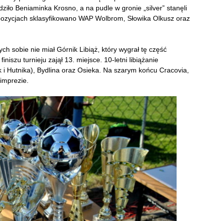
ło Beniaminka Krosno, a na pudle w gronie „silver” stanęli
pozycjach sklasyfikowano WAP Wolbrom, Słowika Olkusz oraz
ch sobie nie miał Górnik Libiąż, który wygrał tę część
niszu turnieju zajął 13. miejsce. 10-letni libiążanie
 i Hutnika), Bydlina oraz Osieka. Na szarym końcu Cracovia,
 imprezie.