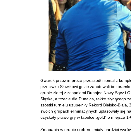
Gwarek przez imprezę przeszedł niemal z komplet
przeciwko Słowikowi gdzie zanotowali bezbramko
grupie złotej z zespołami Dunajec Nowy Sącz i
O
Śląska, a trzecie dla Dunajca, także słynącego 
szóstki turnieju uzupełniły Rekord Bielsko-Biała
swoich grupach eliminacyjnych uplasowały się n
uzyskały prawo gry w tabelce „gold” o miejsca 1-
Zmagania w grupie srebrnej miały bardziej wyró