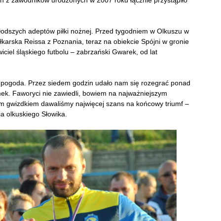
ych z zawodników urodzonych w 2007 roku łącznie przystąpiło
młodszych adeptów piłki nożnej. Przed tygodniem w Olkuszu w
łkarska Reissa z Poznania, teraz na obiekcie Spójni w gronie
ciel śląskiego futbolu – zabrzański Gwarek, od lat
im pogoda. Przez siedem godzin udało nam się rozegrać ponad
mek. Faworyci nie zawiedli, bowiem na najważniejszym
zym gwizdkiem dawaliśmy najwięcej szans na końcowy triumf –
ia olkuskiego Słowika.