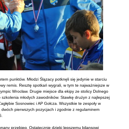
em punktów. Młodzi Ślązacy potknęli się jedynie w starciu
wy remis. Resztę spotkań wygrali, w tym te najważniejsze w
lympic Wrocław
.
Drugie miejsce dla ekipy ze stolicy Dolnego
ze szkolenia młodych zawodników. Stawkę drużyn z najlepszej
, Zagłębie Sosnowiec i AP Gołcza. Wszystkie te zespoły w
a dwóch pierwszych pozycjach i zgodnie z regulaminem
6.
wnany przebieg. Ostatecznie dzięki lepszemu bilansowi