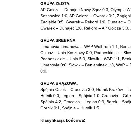
GRUPA ZŁOTA.
AP Gołcza – Dunajec Nowy Sącz 0:3, Olympic Wr
Sosnowiec 1:0, AP Gołcza – Gwarek 0:2, Zagłębi
Zagłębie 0:5, Gwarek – Rekord 1:0, Dunajec – Ol
Gwarek – Dunajec 1:0, Rekord – AP Gołcza 3:0, 
GRUPA SREBRNA.
Limanovia Limanowa – WAP Wolbrom 1:1, Beniami
Olkusz – Unia Kosztowy 0:0, Podbeskidzie – Słow
Podbeskidzie – Unia 5:0, Słowik – WAP 1:1, Ben
Limanovia 0:0, Słowik – Beniaminek 1:3, WAP – 
0:0.
GRUPA BRĄZOWA.
Spójnia Osiek – Cracovia 3:0, Hutnik Kraków – Le
Hutnik 0:0, Legion – Spójnia 1:0, Cracovia – Górn
Spójnia 4:2, Cracovia – Legion 0:3, Borek – Spój
Górnik 0:1, Spójnia – Hutnik 1:5.
Klasyfikacja końcowa: