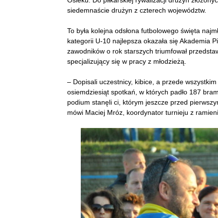
Osieku. Do piłkarskiej rywalizacji drużyn złożon
siedemnaście drużyn z czterech województw.
To była kolejna odsłona futbolowego święta naj
kategorii U-10 najlepsza okazała się Akademia Pi
zawodników o rok starszych triumfował przedstawi
specjalizujący się w pracy z młodzieżą.
– Dopisali uczestnicy, kibice, a przede wszystk
osiemdziesiąt spotkań, w których padło 187 bra
podium stanęli ci, którym jeszcze przed pierws
mówi Maciej Mróz, koordynator turnieju z ramien