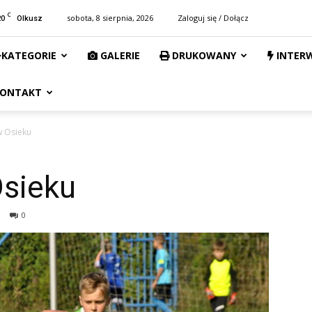
C
20
sobota, 8 sierpnia, 2026
Zaloguj się / Dołącz
Olkusz
KATEGORIE
GALERIE
DRUKOWANY
INTER
ONTAKT
w Osieku
Osieku
0