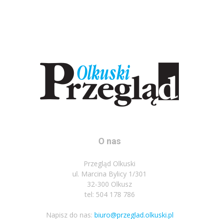
O nas
Przegląd Olkuski
ul. Marcina Bylicy 1/301
32-300 Olkusz
tel: 504 178 786
Napisz do nas:
biuro@przeglad.olkuski.pl