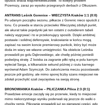
opuścić bracia Majcherkiewiczowie. To kolejny problem
Przemszy, zaraz po wysoko przegranych derbach z Olkuszem.
ANTRANS Leśnik Gorenice – WIECZYSTA Kraków 1:1 (0:0)
Po udanym początku sezonu, piłkarze z Gorenic nieco spuścili z
tonu. Co prawda w starciu przeciwko Wieczystej zdobyli punkt,
ale akurat takie pojedynki jak ten ostatni z outsiderem tabeli
należy wygrywać i to w przekonujący sposób. Dzięki ambitnej
postawie i solidnej defensywie, krakowianie w końcu mogą
zapisać na swoim koncie premierowy punkcik, który być może
doda im wiary we własne umiejętności. Na obiekcie Leśnika
prowadzili po golu Dąbrowskiego, ale chwilę później ponieśli
podwójną stratę. Z boiska za zagranie piłki ręką w polu karnym
wyleciał Sarga, a kilkanaście sekund później z rzutu karnego
wyrównał Adam Szymczyk. Do zakończenia meczu pozostawało
jeszcze pół godziny, ale mimo sporej liczby szans miejscowi nie
zdołali przechylić szali zwycięstwa na swoją stronę.
BRONOWIANKA Kraków – PILICZANKA Pilica 2:3 (0:1)
Prawdziwe emocje zaczęły się po przerwie, kiedy to miejscowi
mimo niekorzystnego wyniku poderwali się jeszcze do walki o
choćby remis. Piliczanie prowadzili już po pierwszej części, gdy