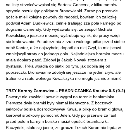
na listę strzelców wpisał się Bartosz Goncerz, z kilku metrów
sprytnie oszukując golkipera Bronowianki. Zaraz po przerwie
goście mieli kolejne powody do radości, bowiem ich zaliczkę
podwoił Adam Dudkiewicz, celnie trafiając zza pola karnego po
dograniu Osmendy. Gdy wydawało się, że zespół Michała
Kowalskiego jeszcze mocniej wyśrubuje wynik, do pracy wzięli
się krakowianie. Po uderzeniu z rzutu wolnego piłkę przed siebie
odbił Kantor, a że najszybciej dopadł do niej Gzyl, to miejscowi
zmniejszyli straty do jednego gola. Najładniejsza bramka meczu
miała dopiero paść. Zdobył ją Jakub Nowak strzałem z
dystansu. Piłka wpadła do siatki po tym, jak odbiła się od
poprzeczki. Bronowianie zdobyli się jeszcze na jeden zryw, ale
trafienie z rzutu wolnego Kowalczyka nie mogło już nic zmienić.
TRZY Korony Żarnowiec – PRĄDNICZANKA Kraków 0:3 (0:2)
Faworyt nie zawiódł i pewnie wygrał na terenie beniaminka.
Pierwsze dwie bramki były niemal identyczne. Z bocznych
sektorów boiska dośrodkowywał Kawa, a piłkę do bramki głową
kierował środkowy pomocnik Jeleń. Gdy po przerwie za faul
przed polem karnym boisko musiał opuścić bramkarz Ł.
Paczyński, stało się jasne, że gracze Trzech Koron nie będą w