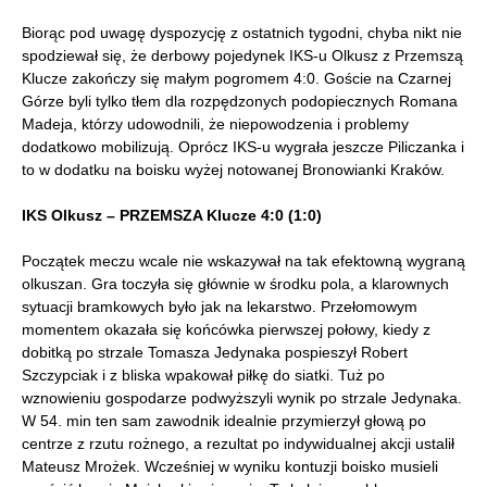
Biorąc pod uwagę dyspozycję z ostatnich tygodni, chyba nikt nie
spodziewał się, że derbowy pojedynek IKS-u Olkusz z Przemszą
Klucze zakończy się małym pogromem 4:0. Goście na Czarnej
Górze byli tylko tłem dla rozpędzonych podopiecznych Romana
Madeja, którzy udowodnili, że niepowodzenia i problemy
dodatkowo mobilizują. Oprócz IKS-u wygrała jeszcze Piliczanka i
to w dodatku na boisku wyżej notowanej Bronowianki Kraków.
IKS Olkusz – PRZEMSZA Klucze 4:0 (1:0)
Początek meczu wcale nie wskazywał na tak efektowną wygraną
olkuszan. Gra toczyła się głównie w środku pola, a klarownych
sytuacji bramkowych było jak na lekarstwo. Przełomowym
momentem okazała się końcówka pierwszej połowy, kiedy z
dobitką po strzale Tomasza Jedynaka pospieszył Robert
Szczypciak i z bliska wpakował piłkę do siatki. Tuż po
wznowieniu gospodarze podwyższyli wynik po strzale Jedynaka.
W 54. min ten sam zawodnik idealnie przymierzył głową po
centrze z rzutu rożnego, a rezultat po indywidualnej akcji ustalił
Mateusz Mrożek. Wcześniej w wyniku kontuzji boisko musieli